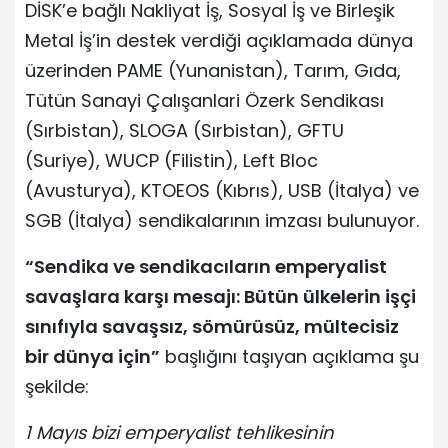
DİSK’e bağlı Nakliyat İş, Sosyal İş ve Birleşik
Metal İş’in destek verdiği açıklamada dünya
üzerinden PAME (Yunanistan), Tarım, Gıda,
Tütün Sanayi Çalışanlari Özerk Sendikası
(Sırbistan), SLOGA (Sırbistan), GFTU
(Suriye), WUCP (Filistin), Left Bloc
(Avusturya), KTOEOS (Kıbrıs), USB (İtalya) ve
SGB (İtalya) sendikalarının imzası bulunuyor.
“Sendika ve sendikacıların emperyalist
savaşlara karşı mesajı: Bütün ülkelerin işçi
sınıfıyla savaşsız, sömürüsüz, mültecisiz
bir dünya için”
başlığını taşıyan açıklama şu
şekilde:
1 Mayıs bizi emperyalist tehlikesinin