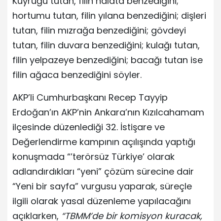
Kuyruğu tutan, filin halata benzediğini;
hortumu tutan, filin yılana benzediğini; dişleri
tutan, filin mızrağa benzediğini; gövdeyi
tutan, filin duvara benzediğini; kulağı tutan,
filin yelpazeye benzediğini; bacağı tutan ise
filin ağaca benzediğini söyler.
AKP’li Cumhurbaşkanı Recep Tayyip
Erdoğan’ın AKP’nin Ankara’nın Kızılcahamam
ilçesinde düzenlediği 32. İstişare ve
Değerlendirme kampının açılışında yaptığı
konuşmada “’terörsüz Türkiye’ olarak
adlandırdıkları “yeni” çözüm sürecine dair
“Yeni bir sayfa” vurgusu yaparak, süreçle
ilgili olarak yasal düzenleme yapılacağını
açıklarken,
“TBMM’de bir komisyon kuracak,