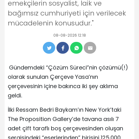
emekçilerin sosyalist, laik ve
bağımsız cumhuriyeti için verilecek
mücadelenin konusudur."
08-08-2026 12:18
Gündemdeki “Çözüm Süreci”nin çözümü(!)
olarak sunulan Çerçeve Yasa’nın
çerçevesinin içine bakınca iki şey aklıma
geldi.
İlki Ressam Bedri Baykam’ın New York’taki
The Proposition Gallery’de tavana asılı 7
adet çift taraflı boş çerçevesinden oluşan
sergisindeki “eserlerinden” birisini 125.000