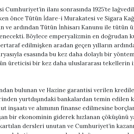
si Cumhuriyet’in ilanı sonrasında 1925’te lağvedil
rken önce Tütün İdare-i Murakatesi ve Sigara Kağı
 ve ardından Tütün İnhisarı Kanunu ile tütün ü
lenecekti. Böylece emperyalizmin en doğrudan ku
ertaraf edilmişken aradan geçen yılların ardınd
ryasıyla esasında bu kez daha dolaylı bir yöntem
n üreticisi bir kez daha uluslararası tekellerin 
ndan bulunan ve Hazine garantisi verilen kredile
erinden yurtdışındaki bankalardan temin edilen k
nut inşaatı ve alımının finanse edilmesine borçl
şan bir ekonominin giderek hızlanan çöküşünü 
kartılan dersleri unutan ve Cumhuriyet’in kazan