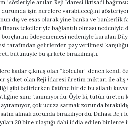
m” sözleriyle anılan Reji İdaresi iktisadi bağımsı
 durumda işin nerelere varabileceğini gösteriyo
un dış ve esas olarak yine banka ve bankerlik fa
 finans tekelleriyle bağlantılı olması nedeniyle 
iç borçlarını ödeyememesi nedeniyle kurulan Düy
i tarafından gelirlerden pay verilmesi karşılığ
reti bütünüyle bu şirkete bırakılmıştı.
nlere kadar çıkmış olan “kolcular” denen kendi öze
bir şirket olan Reji İdaresi üretim miktarı ile alış 
diği gibi belirlerken üstüne bir de bu silahlı kuvv
tliğine sınır tanımıyordu. Öyle ki, tütün üreten 
n ayıramıyor, çok ucuza satmak zorunda bırakıldı
i satın almak zorunda bırakılıyordu. Dahası Reji İ
yıları 20 bine ulaştığı dahi iddia edilen binlerce 