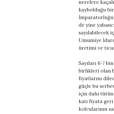
nerelere kaçalı
kaybolduğu bir
İmparatorluğu’n
de yine yabancı
sayılabilecek 
Umumiye İdares
üretimi ve tica
Sayıları 6-7 bi
birlikleri olan 
fiyatlarını dile
güçle bu serbes
için dahi tütü
katı fiyata ger
kolcularının sa