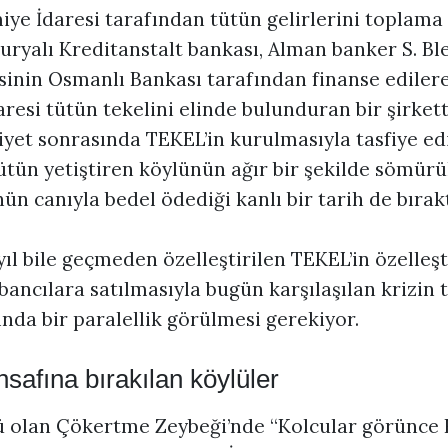
e İdaresi tarafından tütün gelirlerini toplama i
turyalı Kreditanstalt bankası, Alman banker S. Bl
sinin Osmanlı Bankası tarafından finanse edilere
aresi tütün tekelini elinde bulunduran bir şirkett
et sonrasında TEKEL’in kurulmasıyla tasfiye edil
ütün yetiştiren köylünün ağır bir şekilde sömürü
ün canıyla bedel ödediği kanlı bir tarih de bırakt
ıl bile geçmeden özelleştirilen TEKEL’in özelleşt
bancılara satılmasıyla bugün karşılaşılan krizin 
nda bir paralellik görülmesi gerekiyor.
insafına bırakılan köylüler
ü olan Çökertme Zeybeği’nde “Kolcular görünce H