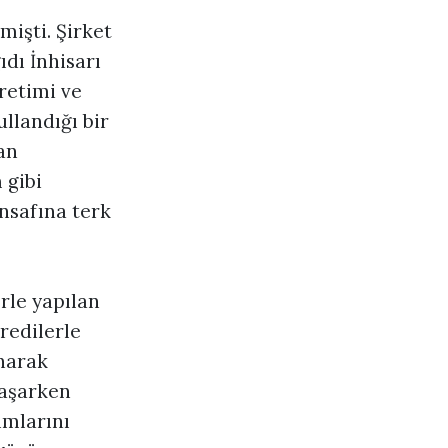
mişti. Şirket
dı İnhisarı
retimi ve
llandığı bir
an
 gibi
insafına terk
rle yapılan
redilerle
anarak
yaşarken
ımlarını