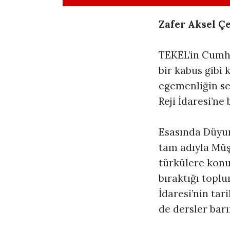
Zafer Aksel Ç
TEKEL’in Cumhu
bir kabus gibi 
egemenliğin se
Reji İdaresi’ne
Esasında Düyun
tam adıyla Müş
türkülere konu 
bıraktığı toplu
İdaresi’nin tar
de dersler barı