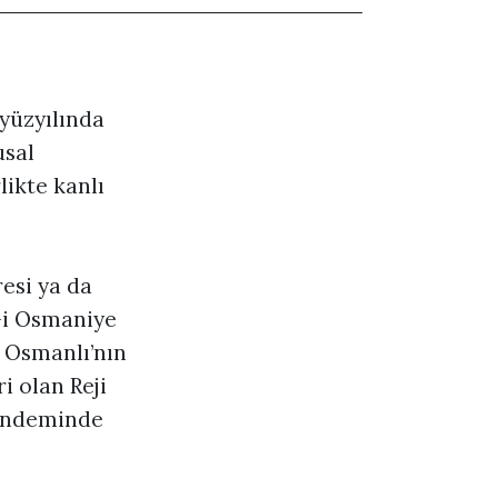
yüzyılında
usal
likte kanlı
esi ya da
-i Osmaniye
. Osmanlı’nın
i olan Reji
 gündeminde