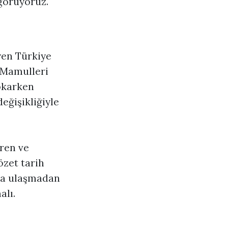
görüyoruz.
yen Türkiye
n Mamulleri
okarken
eğişikliğiyle
üren ve
özet tarih
ıya ulaşmadan
alı.