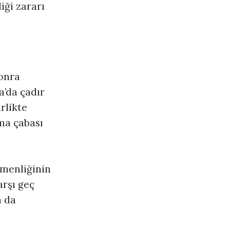
iği zararı
sonra
a’da çadır
rlikte
ma çabası
emenliğinin
arşı geç
n da