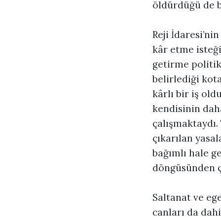
öldürdüğü de bi
Reji İdaresi’ni
kâr etme isteği
getirme politi
belirlediği kot
kârlı bir iş o
kendisinin dah
çalışmaktaydı. 
çıkarılan yasal
bağımlı hale ge
döngüsünden ç
Saltanat ve ege
canları da dahi