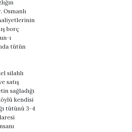
zlığın
r. Osmanlı
aliyetlerinin
dış borç
un-ı
ında tütün
l silahlı
ve satış
etin sağladığı
köylü kendisi
ğı tütünü 3-4
daresi
insanı