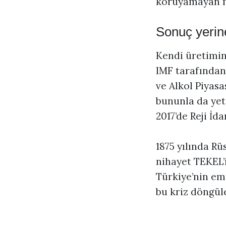
koruyamayan m
Sonuç yerin
Kendi üretimini
IMF tarafından
ve Alkol Piyas
bununla da yeti
2017’de Reji İd
1875 yılında Rü
nihayet TEKEL’i
Türkiye’nin em
bu kriz döngül