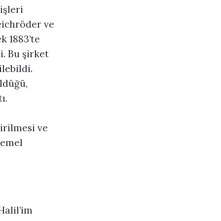
şleri
eichröder ve
k 1883’te
i. Bu şirket
ebildi.
ldüğü,
ı.
irilmesi ve
temel
alil’im