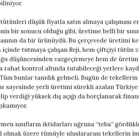
liniyor.
n tütünleri düşük fiyatla satın almaya çalışması e
nin bir sonucu olduğu gibi, üretime belli bir sın
kasının da bir ürünüydü. Bu çerçevede üretimi k
a içinde tutmaya çalışan Reji, hem çiftçiyi tütün z
lduğu düşüncesinden vazgeçirmeye hem de üretim 
a rahat kontrol altında tutabileceği yerlere kay
Tüm bunlar tanıdık gelmeli. Bugün de tekellerin 
ar sayesinde yerli üretimi sürekli azalan Türkiye
lip verdiği yüksek dış açığı da borçlanarak fina
ıkamıyor.
men sınıfların iktidarları uğruna “teba” gördükle
l olmak üzere tümüyle uluslararası tekellerin in