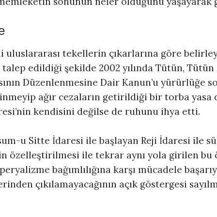
emleketin sonunun neler olduğunu yaşayarak 
e
 uluslararası tekellerin çıkarlarına göre belirle
 talep edildiği şekilde 2002 yılında Tütün, Tütü
asının Düzenlenmesine Dair Kanun’u yürürlüğe s
nmeyip ağır cezaların getirildiği bir torba yasa d
aresi’nin kendisini değilse de ruhunu ihya etti.
sum-u Sitte İdaresi ile başlayan Reji İdaresi ile s
n özelleştirilmesi ile tekrar aynı yola girilen bu 
peryalizme bağımlılığına karşı mücadele başar
erinden çıkılamayacağının açık göstergesi sayılm