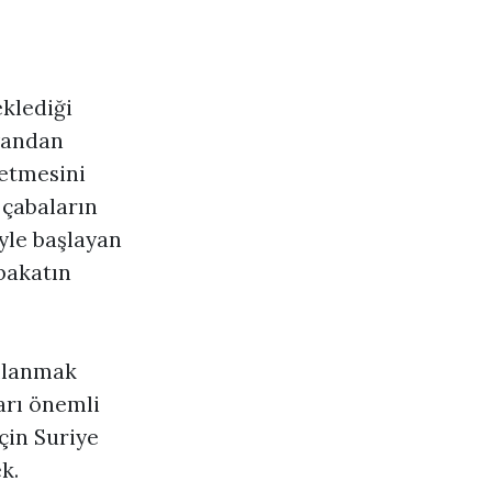
klediği
 yandan
 etmesini
 çabaların
iyle başlayan
bakatın
ımlanmak
arı önemli
çin Suriye
k.