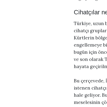
Cihatçılar 
Türkiye, uzun 
cihatçı gruplar
Kürtlerin bölg
engellemeye bi
bugün için önce
ve son olarak 
hayata geçirilm
Bu çerçevede, İ
istenen cihatç
hale geliyor. B
meselesinin çö