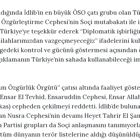
ldığında İdlib’in en büyük ÖSO çatı grubu olan T
 Özgürleştirme Cephesi’nin Soçi mutabakatı ile il
Türkiye’ye teşekkür ederek “Diplomatik işbirliğ
ilahlarımızdan vazgeçmeyeceğiz” ifadelerini ku
lgedeki kontrol ve gücünü göstermesi açısından
açıklamanın Türkiye’nin sahada kullanabileceği i
m Özgürlük Örgütü” çatısı altında faaliyet göst
 Ensar El Tevhid, Ensaruddin Cephesi, Ensar Alla
kas) cepheden çekilmeyi reddetti. İdlib’de bulun
lan Nusra Cephesi’nin devamı Heyet Tahrir El Şa
 Partisi grupları da Soçi anlaşmasını tanımıyorl
k tüm dünyanın terör listelerine aldığı düşünüld