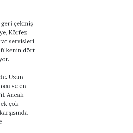
 geri çekmiş
iye, Körfez
at servisleri
 ülkenin dört
yor.
nde. Uzun
ması ve en
il. Ancak
pek çok
 karşısında
e