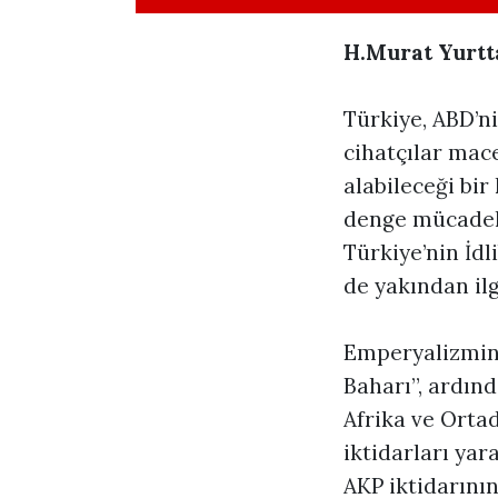
H.Murat Yurtt
Türkiye, ABD’n
cihatçılar mac
alabileceği bi
denge mücadele
Türkiye’nin İdl
de yakından ilg
Emperyalizmin 
Baharı”, ardınd
Afrika ve Ort
iktidarları yar
AKP iktidarını