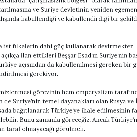
stana’da “çatışmasızlık bölgesi” olarak tanımlan
rtarılmasına ve Suriye devletinin yeniden egemenl
 dışında kabullendiği ve kabullendirdiği bir şekil
ist ülkelerin dahi güç kullanarak devirmekten
 açıkça ilan ettikleri Beşşar Esad’ın Suriye’nin ba
rkiye açısından da kabullenilmesi gereken bir g
ndirilmesi gerekiyor.
emizlenmesi görevinin hem emperyalizm tarafınd
m de Suriye’nin temel dayanakları olan Rusya ve 
ada bağıtlanarak Türkiye’ye ihale edilmesinin fa
lebilir. Bunu zamanla göreceğiz. Ancak Türkiye’n
n taraf olmayacağı görülmeli.