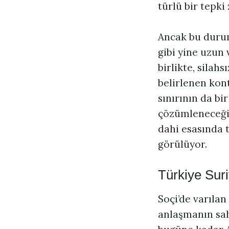
türlü bir tepk
Ancak bu durum
gibi yine uzun
birlikte, silah
belirlenen kon
sınırının da b
çözümleneceği 
dahi esasında 
görülüyor.
Türkiye Suri
Soçi’de varılan
anlaşmanın sah