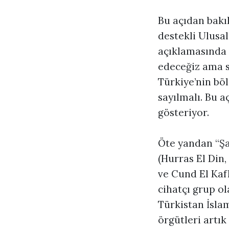
Bu açıdan bakı
destekli Ulusal
açıklamasında 
edeceğiz ama s
Türkiye’nin bö
sayılmalı. Bu 
gösteriyor.
Öte yandan “Şa
(Hurras El Din,
ve Cund El Kaf
cihatçı grup o
Türkistan İslam
örgütleri artı