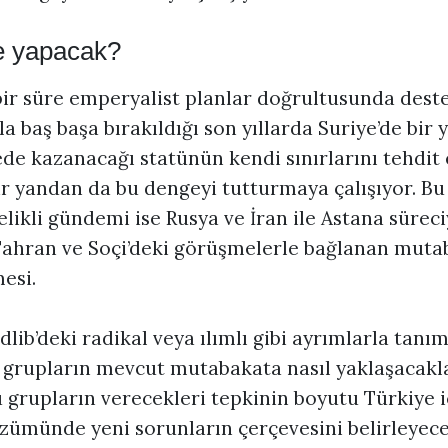
ne yapacak?
bir süre emperyalist planlar doğrultusunda deste
la baş başa bırakıldığı son yıllarda Suriye’de bir
ede kazanacağı statünün kendi sınırlarını tehdit
r yandan da bu dengeyi tutturmaya çalışıyor. Bu
likli gündemi ise Rusya ve İran ile Astana sürec
Tahran ve Soçi’deki görüşmelerle bağlanan muta
esi.
dlib’deki radikal veya ılımlı gibi ayrımlarla tan
ı grupların mevcut mutabakata nasıl yaklaşacakl
u grupların verecekleri tepkinin boyutu Türkiye i
zümünde yeni sorunların çerçevesini belirleyece