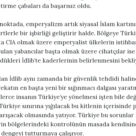
tirme çabaları da başarısız oldu.
noktada, emperyalizm artık siyasal İslam kartını
tlerle bir işbirliği geliştirir halde. Bölgeye Türk
ta CIA olmak üzere emperyalist ülkelerin istihbar
kulan yabancılar başta olmak üzere cihatçılar ise
ükleri İdlib’te kaderlerinin belirlenmesini bekli
dan İdlib aynı zamanda bir güvenlik tehdidi hali
ekatın en başta yeni bir sığınmacı dalgası yarat
erce insanın Türkiye’ye yönelmesi işten bile değ
ürkiye sınırına yığılacak bu kitlenin içerisinde 
karışacak olmasında yatıyor. Türkiye bu sorunlar
rin bölgelerindeki kontrolünün masada kendisin
 dengeyi tutturmaya çalışıyor.