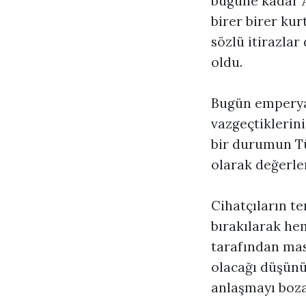
bugüne kadar A
birer birer ku
sözlü itirazlar
oldu.
Bugün emperyal
vazgeçtiklerini
bir durumun Tü
olarak değerle
Cihatçıların t
bırakılarak he
tarafından mas
olacağı düşünü
anlaşmayı boza