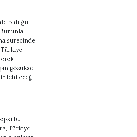
nde olduğu
. Bununla
ana sürecinde
 Türkiye
nerek
lgan gözükse
rilebileceği
tepki bu
ra, Türkiye