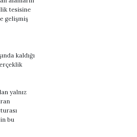
an alanların
ik tesisine
de gelişmiş
şında kaldığı
erçeklik
an yalnız
İran
turası
in bu