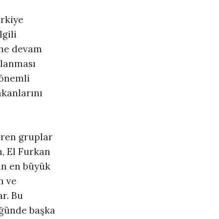
ürkiye
gili
ine devam
llanması
 önemli
mkanlarını
eren gruplar
h, El Furkan
an en büyük
m ve
ar. Bu
üğünde başka