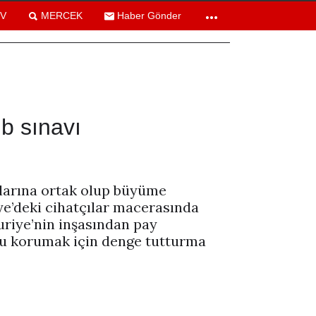
TV
MERCEK
Haber Gönder
ib sınavı
nlarına ortak olup büyüme
iye’deki cihatçılar macerasında
riye’nin inşasından pay
mu korumak için denge tutturma