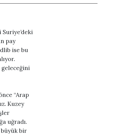
 Suriye’deki
an pay
lib ise bu
lıyor.
 geleceğini
 önce “Arap
uz. Kuzey
şler
ğa uğradı.
 büyük bir