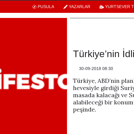
PUSULA
YAZARLAR
YURTSEVER 
Türkiye’nin İdl
30-09-2018 08:30
Türkiye, ABD’nin pla
hevesiyle girdiği Sur
masada kalacağı ve Su
alabileceği bir konu
peşinde.