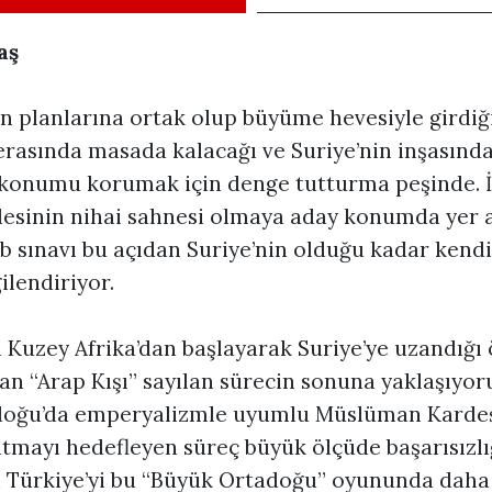
aş
in planlarına ortak olup büyüme hevesiyle girdiği
erasında masada kalacağı ve Suriye’nin inşasınd
r konumu korumak için denge tutturma peşinde. İd
sinin nihai sahnesi olmaya aday konumda yer a
ib sınavı bu açıdan Suriye’nin olduğu kadar kendi
ilendiriyor.
Kuzey Afrika’dan başlayarak Suriye’ye uzandığı
an “Arap Kışı” sayılan sürecin sonuna yaklaşıyor
adoğu’da emperyalizmle uyumlu Müslüman Karde
atmayı hedefleyen süreç büyük ölçüde başarısızlı
n Türkiye’yi bu “Büyük Ortadoğu” oyununda daha