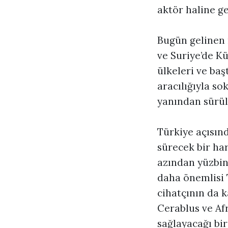
aktör haline ge
Bugün gelinen 
ve Suriye’de Kür
ülkeleri ve baş
aracılığıyla so
yanından sürüld
Türkiye açısın
sürecek bir har
azından yüzbinl
daha önemlisi T
cihatçının da 
Cerablus ve Af
sağlayacağı bir