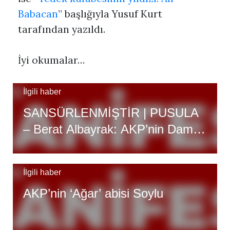
Babacan
” başlığıyla Yusuf Kurt
tarafından yazıldı.
İyi okumalar…
İlgili haber
SANSÜRLENMİŞTİR | PUSULA
– Berat Albayrak: AKP’nin Damat
Ferit’i mi
İlgili haber
AKP’nin ‘Ağar’ abisi Soylu