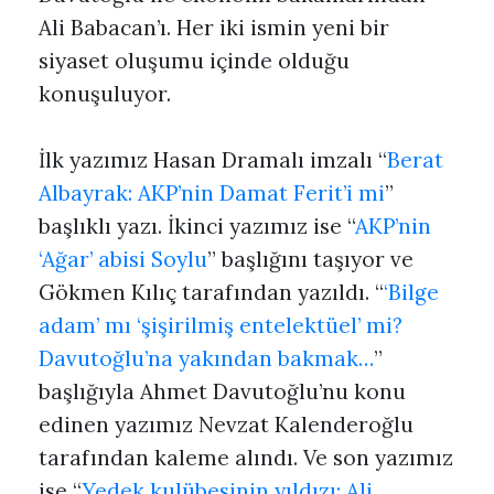
Ali Babacan’ı. Her iki ismin yeni bir
siyaset oluşumu içinde olduğu
konuşuluyor.
İlk yazımız Hasan Dramalı imzalı “
Berat
Albayrak: AKP’nin Damat Ferit’i mi
”
başlıklı yazı. İkinci yazımız ise “
AKP’nin
‘Ağar’ abisi Soylu
” başlığını taşıyor ve
Gökmen Kılıç tarafından yazıldı. “
‘Bilge
adam’ mı ‘şişirilmiş entelektüel’ mi?
Davutoğlu’na yakından bakmak…
”
başlığıyla Ahmet Davutoğlu’nu konu
edinen yazımız Nevzat Kalenderoğlu
tarafından kaleme alındı. Ve son yazımız
ise “
Yedek kulübesinin yıldızı: Ali