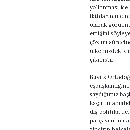
yollanması ise 
iktidarının em
olarak görülmel
ettiğini söyle
çözüm sürecine
ülkemizdeki emp
çıkmıştır.
Büyük Ortadoğ
eşbaşkanlığını
saydığımız baş
kaçırılmamalıdı
dış politika d
parçası olma a
zincirin halkala