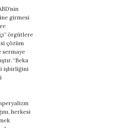
ABD’nin
ğine girmesi
öre
çı” örgütlere
yasi çözüm
ye sermaye
ştır. “Beka
işbirliğini
i
emperyalizm
ını, herkesi
rmek