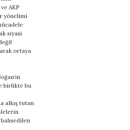
n ve AKP
r yönelimi
 mücadele
ak siyasi
değil
larak ortaya
oğan’ın
 birlikte bu
a alkış tutan
lelerin
 bahsedilen