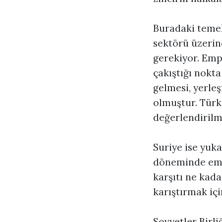
Buradaki temel
sektörü üzerin
gerekiyor. Emp
çakıştığı nokta
gelmesi, yerle
olmuştur. Türk
değerlendirilme
Suriye ise yuka
döneminde empe
karşıtı ne kada
karıştırmak içi
Sovyetler Birli