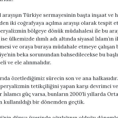
 arayışın Türkiye sermayesinin başta inşaat ve 
den iki coğrafyaya açılma arayışı olarak tespit 
eryalizmin bölgeye dönük müdahalesi ile bu ara
 ise ülkemizde ılımlı adı altında siyasal İslam’ın 
şmesi ve oraya buraya müdahale etmeye çalışan b
iye’nin beka sorunundan bahsedilecekse bu başl
li ve ele alınmalıdır.
rıda özetlediğimiz sürecin son ve ana halkasıdır
ryalizmin tetikçiliğini yapan karşı devrimci v
r İslamcı güç varsa, bunların 2000’li yıllarda Or
n kullanıldığı bir dönemden geçtik.
ği’nin dünya üzerinde ağırlığının olduğu dönemle