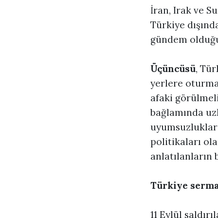
İran, Irak ve 
Türkiye dışında
gündem olduğu 
Üçüncüsü
, Tü
yerlere oturma
afaki görülmeli
bağlamında uzla
uyumsuzluklar 
politikaları o
anlatılanların
Türkiye serma
11 Eylül saldır