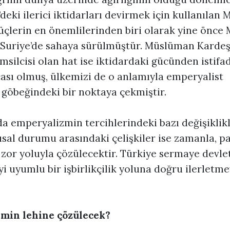
’deki ilerici iktidarları devirmek için kullanıla
üçlerin en önemlilerinden biri olarak yine önce M
Suriye’de sahaya sürülmüştür. Müslüman Kardeş
msilcisi olan hat ise iktidardaki gücünden istifa
ası olmuş, ülkemizi de o anlamıyla emperyalist
göbeğindeki bir noktaya çekmiştir.
a emperyalizmin tercihlerindeki bazı değişiklikl
ısal durumu arasındaki çelişkiler ise zamanla, p
zor yoluyla çözülecektir. Türkiye sermaye devlet
i uyumlu bir işbirlikçilik yoluna doğru ilerletm
imin lehine çözülecek?