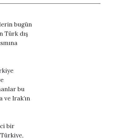
çlerin bugün
n Türk dış
ısmına
rkiye
ye
nanlar bu
 ve Irak’ın
ci bir
 Türkiye,