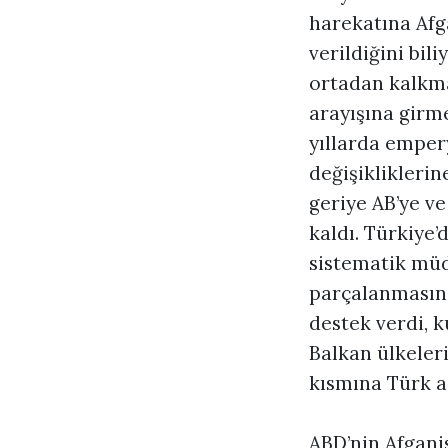
harekatına Afg
verildiğini bil
ortadan kalkma
arayışına girme
yıllarda emper
değişikliklerin
geriye AB’ye ve
kaldı. Türkiye
sistematik mü
parçalanmasına
destek verdi, 
Balkan ülkeler
kısmına Türk a
ABD’nin Afgani