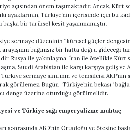
Suriye açısından önem taşımaktadır. Ancak, Kürt
ki ayaklarının, Türkiye’nin içerisinde için bu ka
başka bir tarihsel kesit yaşanmamıştır.
rkiye sermaye düzeninin “küresel güçler dengesin
 arayışının bağımsız bir hatta doğru gideceği ta
dir. Rusya ile yakınlaşma, İran ile özellikle Kürt
şma, Suudi Arabistan ile karşı karşıya geliş ve 
Türkiye sermaye sınıfının ve temsilcisi AKP’nin 
larak görülemez. Bugün “Türkiye’nin bekası” bağ
 bu denge üzerine oturduğu görülmelidir.
yesi ve Türkiye sağı emperyalizme muhtaç
ıları sonrasında ABD’nin Ortadoğu ve ötesine başl