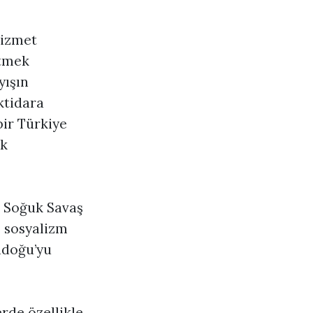
hizmet
etmek
yışın
iktidara
ir Türkiye
ık
. Soğuk Savaş
e sosyalizm
tadoğu’yu
rde özellikle