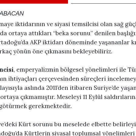
BABACAN
aye iktidarının ve siyasi temsilcisi olan sağ gü
a ortaya attıkları “beka sorunu” denilen başlığı
Ortadoğu’da AKP iktidarı döneminde yaşananlar k
rkaç yönün öne çıkmasını bekleyebiliriz.
ncisi
, emperyalizmin bölgesel yönelimleri ile Tü
nın ihtiyaçları çerçevesinden süreçleri inceleme
layısıyla aslında 2011’den itibaren Suriye’de yaşa
rtaya çıkmamıştır. Meseleyi 11 Eylül saldırılarına
 götürmek gerekmektedir.
ye’deki Kürt sorunu bu meselede elbette belirleyi
adoğu’da Kürtlerin siyasal toplumsal yönelimleri