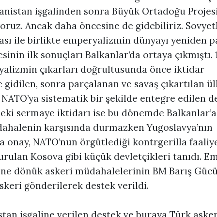
anistan işgalinden sonra Büyük Ortadoğu Projesi
iyoruz. Ancak daha öncesine de gidebiliriz. Sovyetl
sı ile birlikte emperyalizmin dünyayı yeniden 
sinin ilk sonuçları Balkanlar’da ortaya çıkmıştı. 1
yalizmin çıkarları doğrultusunda önce iktidar
e gidilen, sonra parçalanan ve savaş çıkartılan ü
 NATO’ya sistematik bir şekilde entegre edilen d
’deki sermaye iktidarı ise bu dönemde Balkanlar’
dahalenin karşısında durmazken Yugoslavya’nın
 onay, NATO’nun örgütlediği kontrgerilla faaliy
kurulan Kosova gibi küçük devletçikleri tanıdı. 
ine dönük askeri müdahalelerinin BM Barış Gücü
skeri gönderilerek destek verildi.
stan işgaline verilen destek ve buraya Türk aske