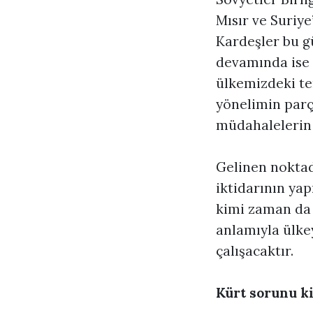
Mısır ve Suriye
Kardeşler bu g
devamında ise 
ülkemizdeki te
yönelimin parç
müdahalelerin 
Gelinen noktad
iktidarının yap
kimi zaman da 
anlamıyla ülkey
çalışacaktır.
Kürt sorunu k