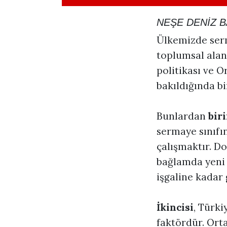
NEŞE DENİZ 
Ülkemizde serm
toplumsal aland
politikası ve 
bakıldığında bi
Bunlardan
biri
sermaye sınıfı
çalışmaktır. Do
bağlamda yeni o
işgaline kadar
İkincisi
, Türki
faktördür. Ort