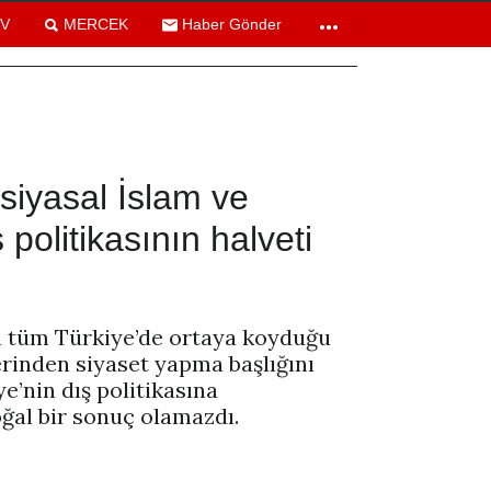
TV
MERCEK
Haber Gönder
siyasal İslam ve
 politikasının halveti
ın tüm Türkiye’de ortaya koyduğu
erinden siyaset yapma başlığını
e’nin dış politikasına
ğal bir sonuç olamazdı.