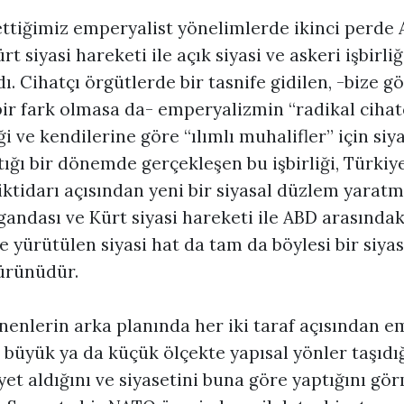
ttiğimiz emperyalist yönelimlerde ikinci perde 
t siyasi hareketi ile açık siyasi ve askeri işbirli
ldı. Cihatçı örgütlerde bir tasnife gidilen, -bize g
bir fark olmasa da- emperyalizmin “radikal cihat
ği ve kendilerine göre “ılımlı muhalifler” için si
tığı bir dönemde gerçekleşen bu işbirliği, Türki
iktidarı açısından yeni bir siyasal düzlem yaratmı
ndası ve Kürt siyasi hareketi ile ABD arasındaki 
yürütülen siyasi hat da tam da böylesi bir siyas
ürünüdür.
nenlerin arka planında her iki taraf açısından 
in büyük ya da küçük ölçekte yapısal yönler taşıdığ
et aldığını ve siyasetini buna göre yaptığını gö