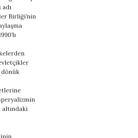
 adı
er Birliği’nin
paylaşma
990’lı
lkelerden
evletçikler
a dönük
etlerine
Emperyalizmin
 altındaki
rinin