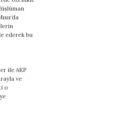
n Müslüman
ısır’da
lerin
de ederek bu
er ile AKP
arayla ve
i o
eye