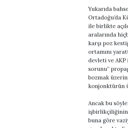
Yukarıda bahse
Ortadoğu’da Kür
ile birlikte açı
aralarında hiç
karşı poz kesti
ortamını yarat
devleti ve AKP 
sorunu” propaga
bozmak üzerine 
konjonktürün 
Ancak bu söyle
işbirlikçiliğin
buna göre vaziy