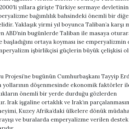
2000’li yıllara girişte Türkiye sermaye devletini
peryalizme bağımlılık bahsindeki önemli bir diğe
idir. Yaklaşık yirmi yıl boyunca Taliban’a karşı
yen ABD’nin bugünlerde Taliban ile masaya oturar
 başladığını ortaya koyması ise emperyalizmin 
eryalizm işbirlikçisi güçlerin büyük çelişkisi o
u Projesi’ne bugünün Cumhurbaşkanı Tayyip Erd
n yollarının döşenmesinde ekonomik faktörler ile
lıkların önemli bir yerde durduğu gözlerden
r. Irak işgaline ortaklık ve Irak’ın parçalanmasın
eneyimi, Kuzey Afrika’daki ülkelere dönük müdaha
rayışı ve buralarda emperyalizme verilen destek
rıdır.