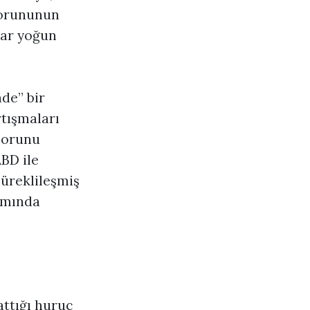
 sorununun
dar yoğun
de” bir
rtışmaları
 sorunu
ABD ile
süreklileşmiş
lamında
attığı huruç