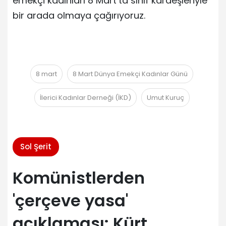
emekçi kadınları 8 Mart’ta sınıf kardeşleriyle
bir arada olmaya çağırıyoruz.
8 mart
8 Mart Dünya Emekçi Kadınlar Günü
İlerici Kadınlar Derneği (İKD)
Umut Kuruç
Sol Şerit
Komünistlerden
'çerçeve yasa'
açıklaması: Kürt