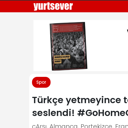
Spor
Türkçe yetmeyince t
seslendi! #GoHome
çArşı, Almanca, Portekizce, Fra