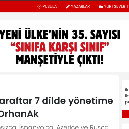
PUSULA
YAZARLAR
YURTSEVER 
İ
ik
araftar 7 dilde yönetime
p
OrhanAk
nsızca, İspanyolca, Azerice ve Rusça