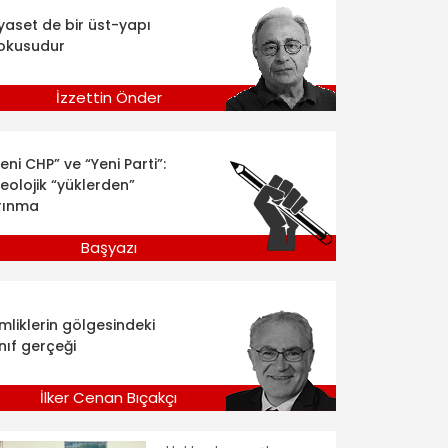
iyaset de bir üst-yapı
okusudur
İzzettin Önder
eni CHP” ve “Yeni Parti”:
deolojik “yüklerden”
rınma
Başyazı
imliklerin gölgesindeki
nıf gerçeği
İlker Cenan Bıçakçı