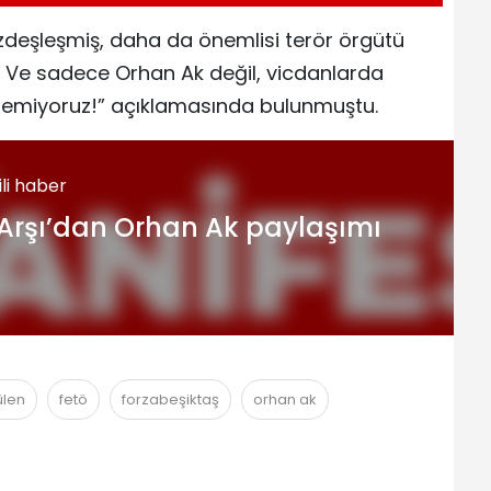
özdeşleşmiş, daha da önemlisi terör örgütü
 Ve sadece Orhan Ak değil, vicdanlarda
stemiyoruz!” açıklamasında bulunmuştu.
gili haber
Arşı’dan Orhan Ak paylaşımı
ülen
fetö
forzabeşiktaş
orhan ak