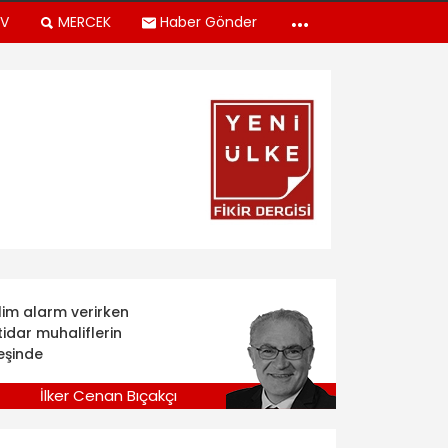
TV
MERCEK
Haber Gönder
klim alarm verirken
tidar muhaliflerin
eşinde
İlker Cenan Bıçakçı