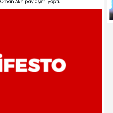
 Orhan Ak!” paylaşımı yaptı.