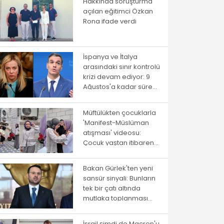
Hakkında soruşturma
açılan eğitimci Özkan
Rona ifade verdi
İspanya ve İtalya
arasındaki sınır kontrolü
krizi devam ediyor: 9
Ağustos'a kadar süre
verildi
Müftülükten çocuklarla
'Manifest-Müslüman
atışması' videosu:
Çocuk yaştan itibaren
ayrıştırma
Bakan Gürlek'ten yeni
sansür sinyali: Bunların
tek bir çatı altında
mutlaka toplanması
gerekiyor
İsrail şimdi de Macron'u