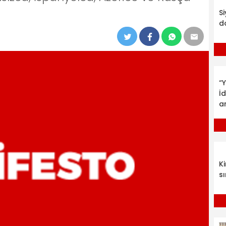
S
d
“Y
İ
a
K
sı