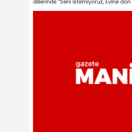
dillerinde “Seni istemiyoruz, Evine dön