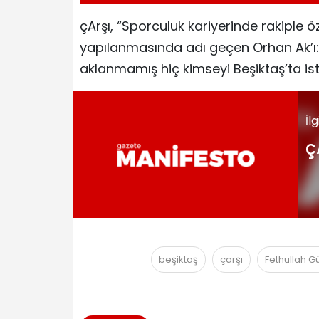
çArşı, “Sporculuk kariyerinde rakiple 
yapılanmasında adı geçen Orhan Ak’ı:
aklanmamış hiç kimseyi Beşiktaş’ta i
İl
ç
beşiktaş
çarşı
Fethullah G