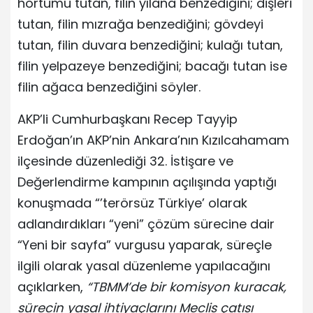
hortumu tutan, filin yılana benzediğini; dişleri
tutan, filin mızrağa benzediğini; gövdeyi
tutan, filin duvara benzediğini; kulağı tutan,
filin yelpazeye benzediğini; bacağı tutan ise
filin ağaca benzediğini söyler.
AKP’li Cumhurbaşkanı Recep Tayyip
Erdoğan’ın AKP’nin Ankara’nın Kızılcahamam
ilçesinde düzenlediği 32. İstişare ve
Değerlendirme kampının açılışında yaptığı
konuşmada “’terörsüz Türkiye’ olarak
adlandırdıkları “yeni” çözüm sürecine dair
“Yeni bir sayfa” vurgusu yaparak, süreçle
ilgili olarak yasal düzenleme yapılacağını
açıklarken,
“TBMM’de bir komisyon kuracak,
sürecin yasal ihtiyaçlarını Meclis çatısı