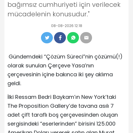
bağımsız cumhuriyeti için verilecek
mücadelenin konusudur."
08-08-2026 12:18
Gündemdeki “Çözüm Süreci”nin çözümü(!)
olarak sunulan Çerçeve Yasa’nın
çerçevesinin içine bakınca iki şey aklıma
geldi.
İlki Ressam Bedri Baykam’ın New York’taki
The Proposition Gallery’de tavana asılı 7
adet çift taraflı boş çerçevesinden oluşan
sergisindeki “eserlerinden” birisini 125.000
Amerikan Doları vererek satın alan Murat