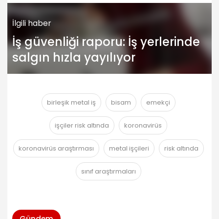
İlgili haber
İş güvenliği raporu: İş yerlerinde
salgın hızla yayılıyor
birleşik metal iş
bisam
emekçi
işçiler risk altında
koronavirüs
koronavirüs araştırması
metal işçileri
risk altında
sınıf araştırmaları
Gündem