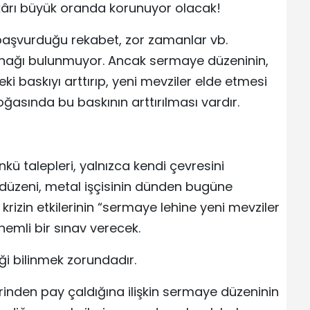
n kârı büyük oranda korunuyor olacak!
 başvurduğu rekabet, zor zamanlar vb.
anağı bulunmuyor. Ancak sermaye düzeninin,
i baskıyı arttırıp, yeni mevziler elde etmesi
doğasında bu baskının arttırılması vardır.
kü talepleri, yalnızca kendi çevresini
me düzeni, metal işçisinin dünden bugüne
 krizin etkilerinin “sermaye lehine yeni mevziler
nemli bir sınav verecek.
ği bilinmek zorundadır.
birinden pay çaldığına ilişkin sermaye düzeninin