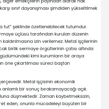
n, diğer emekçilerin payından alarak hak
arşı sınıf dayanışması şimdiden yükseltilmek
ya tut” şeklinde özetlenebilecek tutumdur.
rmaye üçlüsü tarafından kurulan düzenin
aldırılmasına izin verilemez. Metal işçilerinin
ak birlik sermaye örgütlerinin çatısı altında
n güdümündeki kimi kurumların bir araya
ün öne çıkartılması süreci baştan
çerçevedir. Metal işçisinin ekonomik
zın anlamlı bir sonuç bırakamayacağı açık.
 koluna düşmektedir. Zaman kaybetmeksizin,
şaret eden, onunla mücadeleyi büyüten bir