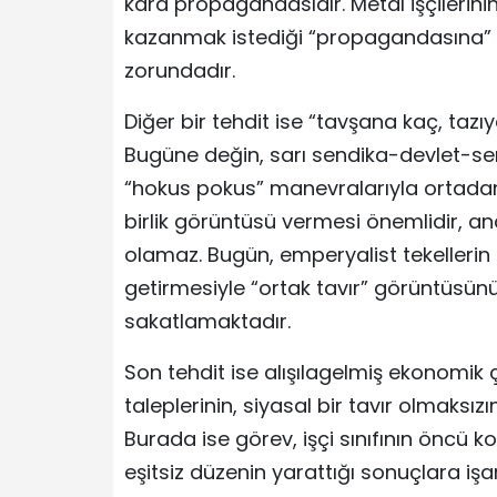
kara propagandasıdır. Metal işçilerini
kazanmak istediği “propagandasına” k
zorundadır.
Diğer bir tehdit ise “tavşana kaç, tazı
Bugüne değin, sarı sendika-devlet-se
“hokus pokus” manevralarıyla ortadan k
birlik görüntüsü vermesi önemlidir, anc
olamaz. Bugün, emperyalist tekelleri
getirmesiyle “ortak tavır” görüntüsün
sakatlamaktadır.
Son tehdit ise alışılagelmiş ekonomik 
taleplerinin, siyasal bir tavır olmaksı
Burada ise görev, işçi sınıfının öncü
eşitsiz düzenin yarattığı sonuçlara i