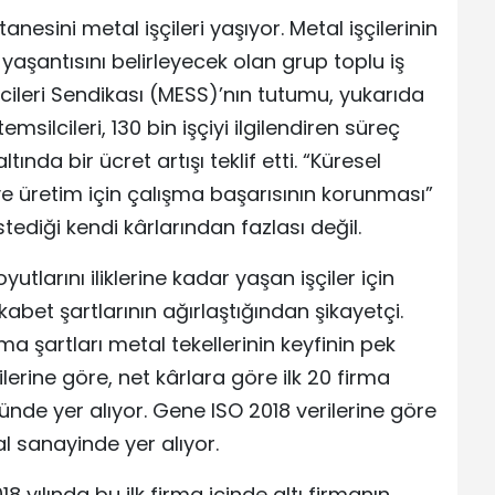
nesini metal işçileri yaşıyor. Metal işçilerinin
yaşantısını belirleyecek olan grup toplu iş
ileri Sendikası (MESS)’nın tutumu, yukarıda
temsilcileri, 130 bin işçiyi ilgilendiren süreç
ında bir ücret artışı teklif etti. “Küresel
 ve üretim için çalışma başarısının korunması”
ediği kendi kârlarından fazlası değil.
tlarını iliklerine kadar yaşan işçiler için
abet şartlarının ağırlaştığından şikayetçi.
ma şartları metal tekellerinin keyfinin pek
lerine göre, net kârlara göre ilk 20 firma
nde yer alıyor. Gene ISO 2018 verilerine göre
l sanayinde yer alıyor.
8 yılında bu ilk firma içinde altı firmanın