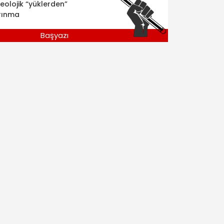
deolojik “yüklerden”
rınma
Başyazı