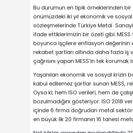
Bu durumun en tipik örneklerinden bir ta
önümüzdeki iki yıl ekonomik ve sosyal 
sözleşmelerinde Türkiye Metal Sanayic
ifade ettiklerimizin bir özeti gibi. MESS 
boyunca işçilere enflasyon değerinin alt
rekabet şartları altında daha fazla iş
çağrısını yapan MESS’in tek korumak ist
Yaşanılan ekonomik ve sosyal krizin boyu
kabul edilemez şartlar sunan MESS, rek
Oysa ki; hem ISO verileri, hem de çalış
bozulmadığını gösteriyor. ISO 2018 veri
içinde 6 firma doğrudan metal sektörü
en büyük ilk 20 firmanın 16 tanesi meta
Net kârlar açısından incelendiğinde 201