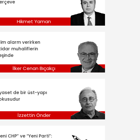
erçeve
Hikmet Yaman
klim alarm verirken
tidar muhaliflerin
eşinde
İlker Cenan Bıçakçı
iyaset de bir üst-yapı
okusudur
İzzettin Önder
eni CHP” ve “Yeni Parti”: