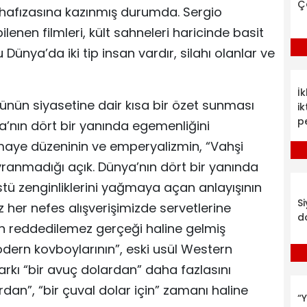
Ç
nin hafızasına kazınmış durumda. Sergio
lenen filmleri, kült sahneleri haricinde basit
 Dünya’da iki tip insan vardır, silahı olanlar ve
İ
ünün siyasetine dair kısa bir özet sunması
ik
p
ya’nın dört bir yanında egemenliğini
maye düzeninin ve emperyalizmin, “Vahşi
vranmadığı açık. Dünya’nın dört bir yanında
üstü zenginliklerini yağmaya açan anlayışının
S
 her nefes alışverişimizde servetlerine
d
 reddedilemez gerçeği haline gelmiş
odern kovboylarının”, eski usül Western
farkı “bir avuç dolardan” daha fazlasını
rdan”, “bir çuval dolar için” zamanı haline
“Y