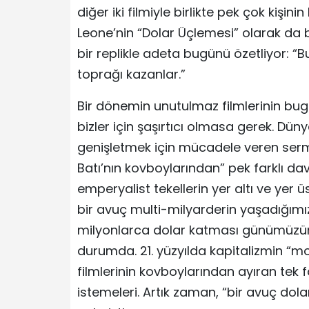
diğer iki filmiyle birlikte pek çok kişi
Leone’nin “Dolar Üçlemesi” olarak da bi
bir replikle adeta bugünü özetliyor: “Bu
toprağı kazanlar.”
Bir dönemin unutulmaz filmlerinin bug
bizler için şaşırtıcı olmasa gerek. Dün
genişletmek için mücadele veren ser
Batı’nın kovboylarından” pek farklı da
emperyalist tekellerin yer altı ve yer 
bir avuç multi-milyarderin yaşadığımız
milyonlarca dolar katması günümüzün
durumda. 21. yüzyılda kapitalizmin “m
filmlerinin kovboylarından ayıran tek 
istemeleri. Artık zaman, “bir avuç dola