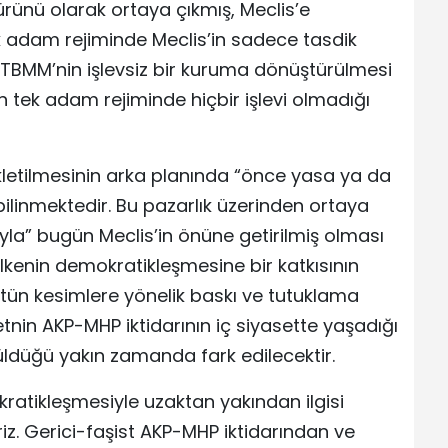
 ürünü olarak ortaya çıkmış, Meclis’e
 tek adam rejiminde Meclis’in sadece tasdik
. TBMM’nin işlevsiz bir kuruma dönüştürülmesi
 tek adam rejiminde hiçbir işlevi olmadığı
letilmesinin arka planında “önce yasa ya da
ilinmektedir. Bu pazarlık üzerinden ortaya
la” bugün Meclis’in önüne getirilmiş olması
kenin demokratikleşmesine bir katkısının
tün kesimlere yönelik baskı ve tutuklama
tnin AKP-MHP iktidarının iç siyasette yaşadığı
üldüğü yakın zamanda fark edilecektir.
ratikleşmesiyle uzaktan yakından ilgisi
riz. Gerici-faşist AKP-MHP iktidarından ve