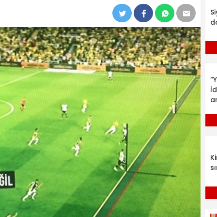
S
d
“Y
İ
a
K
sı