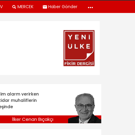
TV
MERCEK
Haber Gönder
klim alarm verirken
tidar muhaliflerin
eşinde
İlker Cenan Bıçakçı