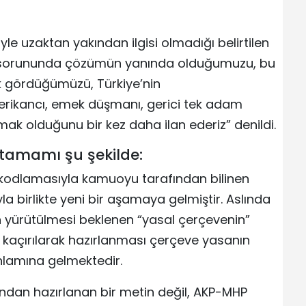
le uzaktan yakından ilgisi olmadığı belirtilen
t sorununda çözümün yanında olduğumuzu, bu
rak gördüğümüzü, Türkiye’nin
rikancı, emek düşmanı, gerici tek adam
mak olduğunu bir kez daha ilan ederiz” denildi.
tamamı şu şekilde:
 kodlamasıyla kamuoyu tarafından bilinen
a birlikte yeni bir aşamaya gelmiştir. Aslında
n yürütülmesi beklenen “yasal çerçevenin”
kaçırılarak hazırlanması çerçeve yasanın
anlamına gelmektedir.
afından hazırlanan bir metin değil, AKP-MHP