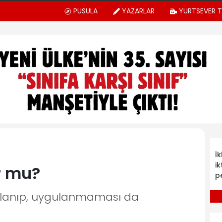
PUSULA
YAZARLAR
YURTSEVER 
İ
ik
r mu?
p
gulanıp, uygulanmaması da