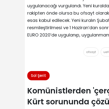
uygulanacağı vurgulandı. Yeni kurald
rakipten önde olursa bu ofsayt olara
esas kabul edilecek. Yeni kuralın Şuba
resmileştirilmesi ve 1 Haziran’dan sonr
EURO 2020’de uygulanıp, uygulanmamas
ofsayt
uef
Sol Şerit
Komünistlerden 'çer
Kürt sorununda çözü