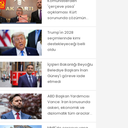
Komünistlerden
'çerçeve yasa'
açıklaması: Kürt
sorununda çözümün
yolu istibdat rejiminden
geçmiyor!
Trump'ın 2028
seçimlerinde kimi
destekleyeceği belli
oldu
İçişleri Bakanlığı Beyoğlu
Belediye Başkanı İnan
Güney'i göreve iade
etmedi
ABD Başkan Yardımcısı
Vance: İran konusunda
askeri, ekonomik ve
diplomatik tüm araçlar
kullanılacak
MHP'de çerçeve yasa