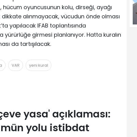
a, hücum oyuncusunun kolu, dirseği, ayağı
k dikkate alınmayacak, vücudun önde olması
t’ta yapılacak IFAB toplantısında
a yürürlüğe girmesi planlanıyor. Hatta kuralın
ı da tartışılacak.
a
VAR
yeni kural
çeve yasa' açıklaması:
mün yolu istibdat