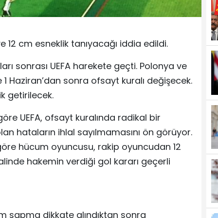
ve 12 cm esneklik tanıyacağı iddia edildi.
arı sonrası UEFA harekete geçti. Polonya ve
 1 Haziran’dan sonra ofsayt kuralı değişecek.
 getirilecek.
öre UEFA, ofsayt kuralında radikal bir
olan hataların ihlal sayılmamasını ön görüyor.
 göre hücum oyuncusu, rakip oyuncudan 12
inde hakemin verdiği gol kararı geçerli
 cm sapma dikkate alındıktan sonra