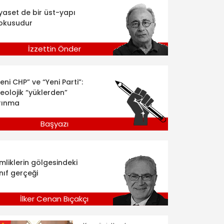
iyaset de bir üst-yapı
okusudur
İzzettin Önder
eni CHP” ve “Yeni Parti”:
deolojik “yüklerden”
rınma
Başyazı
imliklerin gölgesindeki
nıf gerçeği
İlker Cenan Bıçakçı