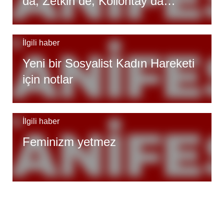
da, Zetkin de, Kollontay da
bizimdir!
İlgili haber
Yeni bir Sosyalist Kadın Hareketi
için notlar
İlgili haber
Feminizm yetmez