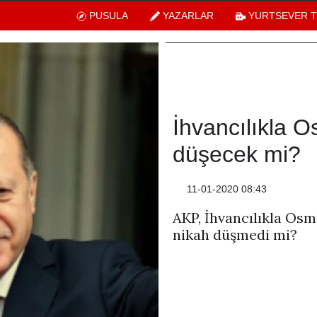
PUSULA
YAZARLAR
YURTSEVER 
İhvancılıkla O
düşecek mi?
11-01-2020 08:43
AKP, İhvancılıkla Osm
nikah düşmedi mi?