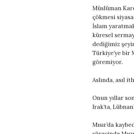
Müslüman Karde
çökmesi siyasal
İslam yaratmak 
küresel sermaye
dediğimiz şeyin 
Türkiye’ye bir 
göremiyor.
Aslında, asıl it
Onun yıllar son
Irak’ta, Lübnan
Mısır’da kaybe
sürecinde Mısır