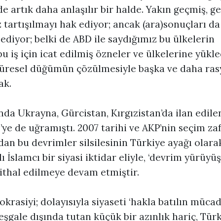
 artık daha anlaşılır bir halde. Yakın geçmiş, ge
 tartışılmayı hak ediyor; ancak (ara)sonuçları d
diyor; belki de ABD ile saydığımız bu ülkelerin
 bu iş için icat edilmiş özneler ve ülkelerine yükle
üresel düğümün çözülmesiyle başka ve daha ras
ak.
nda Ukrayna, Gürcistan, Kırgızistan’da ilan edilen
’ye de uğramıştı. 2007 tarihi ve AKP’nin seçim zaf
dan bu devrimler silsilesinin Türkiye ayağı olarak
lı İslamcı bir siyasi iktidar eliyle, ‘devrim yürüyü
ithal edilmeye devam etmiştir.
krasiyi; dolayısıyla siyaseti ‘hakla batılın mücad
gale dışında tutan küçük bir azınlık hariç, Türk