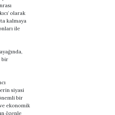
nrası
kıcı’ olarak
atta kalmaya
nları ile
 ayağında,
 bir
mcı
erin siyasi
önemli bir
l ve ekonomik
nın özenle