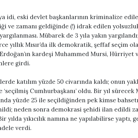
 idi, eski devlet başkanlarının kriminalize edil
i ve zamanı geldiğinde (!) idrak edilen yolsuzlu
argılanması. Mübarek de 3 yıla yakın yargılandı; 
ce yıllık Mısır’da ilk demokratik, şeffaf seçim ol
 Erdoğan’ın kardeşi Muhammed Mursi, Hürriyet v
mlere girdi.
mlerde katılım yüzde 50 civarında kaldı; onun yakl
e ‘seçilmiş Cumhurbaşkanı’ oldu. Bir yıl sürecek 
lında yüzde 25 ile seçildiğinden pek kimse bahse
ildi; neden sonra demokrasi şehidi ilan edildi za
ir yılda yıkıcılık namına ne yapılabilirse yaptı, ge
adele verdi.