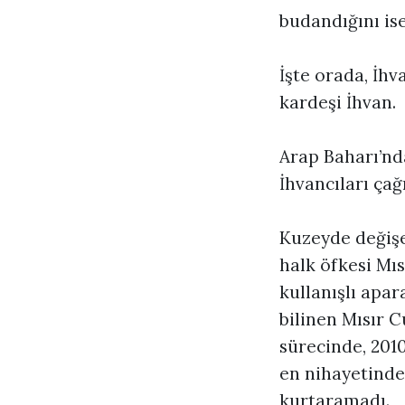
budandığını is
İşte orada, İh
kardeşi İhvan.
Arap Baharı’nd
İhvancıları çağı
Kuzeyde değişe
halk öfkesi Mı
kullanışlı apar
bilinen Mısır
sürecinde, 2010
en nihayetinde 
kurtaramadı.