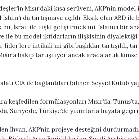
şler’in Mısır’daki kısa serüveni, AKP’nin model i
 İslam’ı da tartışmaya açıldı. Eksik olan ABD ile b
mı, İsrail ile ilişki geliştirmek mi, İslamcı bir an
 ile bu model iktidarların ilişkisinin diyalektiği 
‘lider’lere intikali mi gibi başlıklar tartışıldı, tart
Mısır’a bakıp tartışılıyor ancak arada artık kimse 
halatı CIA ile bağlantıları bilinen Seyyid Kutub ya
ra keşfedilen formülasyonları Mısır’da, Tunus’ta,
’da, Suriye’de, Türkiye’de yıkımlarla hayata geçiril
den İhvan, AKP’nin projeye desteğini durdurmadı
’a, Birleşik Arap Emirlikleri’ne, Suudi Arabistan’