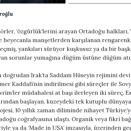
roğlu
örler, ‘özgürlük’lerini arayan Ortadoğu halkları,
le heyecanla manşetlerden karşılanan rengarenk 
eçmiş, yankıları sürüyor kuşkusuz ya da bir başk
yan sorunlar yumağına düğüm üstüne düğüm atıl
n doğrudan Irak’ta Saddam Hüseyin rejimini dev
er Kaddafi’nin indirilmesi gibi süreçler ile Sov
evrim’ler müdahalesi at başı ilerleyen iki süreç. E
larından başlayan, kuzeydeki tek kutuplu dünyay
jesi, 10 yıllık zaman diliminde nihayet Türkiye’y
doğu coğrafyasına ulaştı. Organik veya fikri bağ
riyle ya da ‘Made in USA’ imzasıyla, üzerinden geç