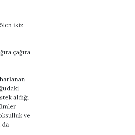
ölen ikiz
ğıra çağıra
 harlanan
ğu’daki
stek aldığı
şümler
yoksulluk ve
ı da