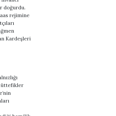
r doğurdu.
Baas rejimine
tçıları
rağmen
an Kardeşleri
lnızlığı
müttefikler
e’nin
ları