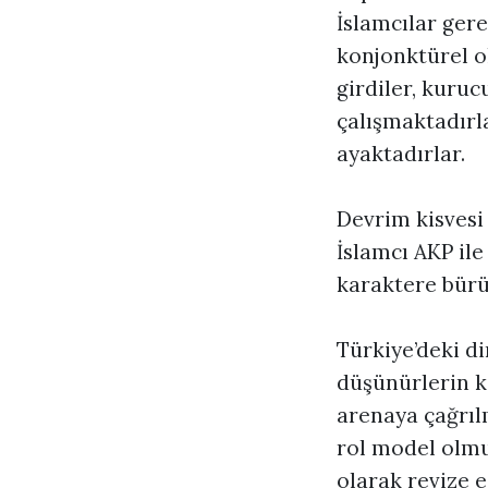
İslamcılar ger
konjonktürel ol
girdiler, kuruc
çalışmaktadırl
ayaktadırlar.
Devrim kisvesi
İslamcı AKP il
karaktere bür
Türkiye’deki di
düşünürlerin ke
arenaya çağrılm
rol model olmuş
olarak revize e