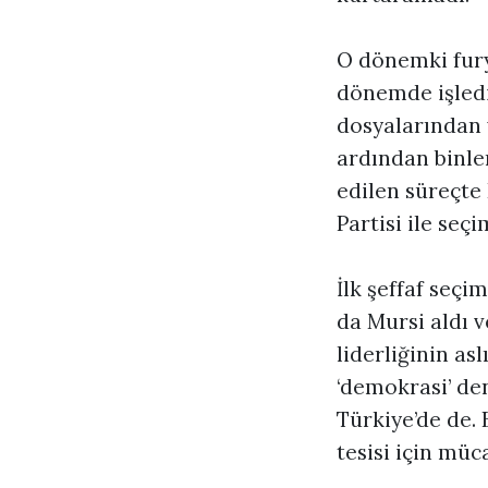
O dönemki furya
dönemde işlediğ
dosyalarından y
ardından binler
edilen süreçte
Partisi ile seçi
İlk şeffaf seçi
da Mursi aldı v
liderliğinin as
‘demokrasi’ den
Türkiye’de de. B
tesisi için müc