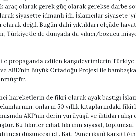
ek araç olarak gerek güç olarak gerekse darbe so
arak siyasette idmanlı idi. İslamcılar siyasete ‘yı
u olarak değil. Bugün dahi yıktıkları ölçüde hay
ar, Türkiye’de de dünyada da yıkıcı/bozucu misyo
 ile propaganda edilen karşıdevrimlerin Türkiye
e ve ABD’nin Büyük Ortadoğu Projesi ile bambaşka
ünmüştür.
nci hareketlerin de fikri olarak ayak bastığı İsla
lamlarının, onların 50 yıllık kitaplarındaki fikirl
asında AKP’nin derin yürüyüşü ve iktidarı alışı 
tur. Bu fikirler cihat fikrinin siyasal, toplumsa
dilmesi düşüncesi idi, Batı (Amerikan) karşıtlığı