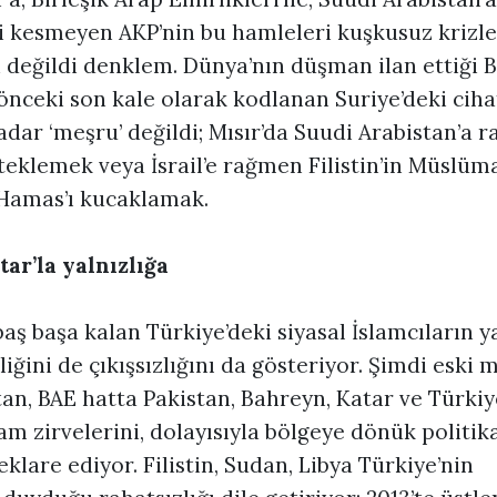
 kesmeyen AKP’nin bu hamleleri kuşkusuz krizle
i değildi denklem. Dünya’nın düşman ilan ettiği 
 önceki son kale olarak kodlanan Suriye’deki ciha
dar ‘meşru’ değildi; Mısır’da Suudi Arabistan’a 
teklemek veya İsrail’e rağmen Filistin’in Müslüm
 Hamas’ı kucaklamak.
ar’la yalnızlığa
 baş başa kalan Türkiye’deki siyasal İslamcıların ya
liğini de çıkışsızlığını da gösteriyor. Şimdi eski 
stan, BAE hatta Pakistan, Bahreyn, Katar ve Türkiy
am zirvelerini, dolayısıyla bölgeye dönük politika
klare ediyor. Filistin, Sudan, Libya Türkiye’nin