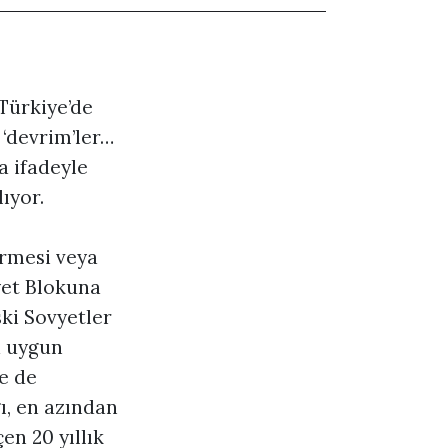
 Türkiye’de
‘devrim’ler…
a ifadeyle
ıyor.
irmesi veya
yet Blokuna
ski Sovyetler
a uygun
e de
ı, en azından
en 20 yıllık