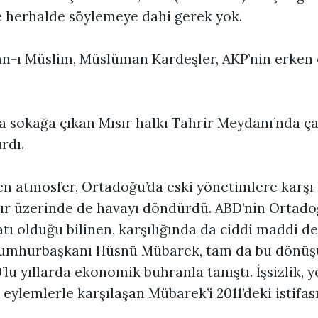
e herhalde söylemeye dahi gerek yok.
van-ı Müslim, Müslüman Kardeşler, AKP’nin erken 
a sokağa çıkan Mısır halkı Tahrir Meydanı’nda ça
rdı.
n atmosfer, Ortadoğu’da eski yönetimlere karşı
sır üzerinde de havayı döndürdü. ABD’nin Ortado
atı olduğu bilinen, karşılığında da ciddi maddi de
 Cumhurbaşkanı Hüsnü Mübarek, tam da bu dönü
’lu yıllarda ekonomik buhranla tanıştı. İşsizlik, 
eylemlerle karşılaşan Mübarek’i 2011’deki istifas