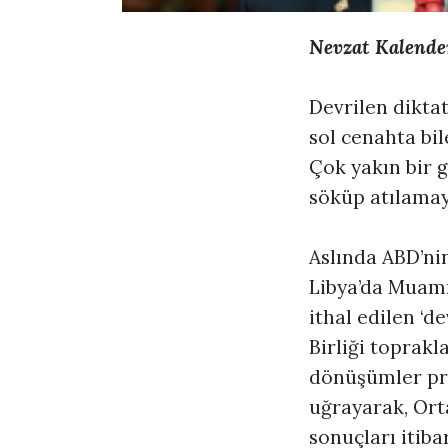
Nevzat Kalende
Devrilen diktat
sol cenahta bi
Çok yakın bir g
söküp atılama
Aslında ABD’ni
Libya’da Muamm
ithal edilen ‘d
Birliği toprak
dönüşümler pro
uğrayarak, Orta
sonuçları itiba