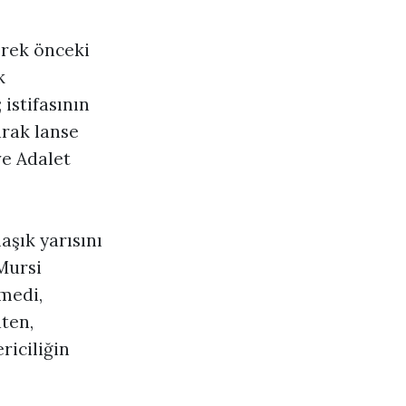
erek önceki
k
istifasının
arak lanse
e Adalet
aşık yarısını
Mursi
tmedi,
ten,
riciliğin