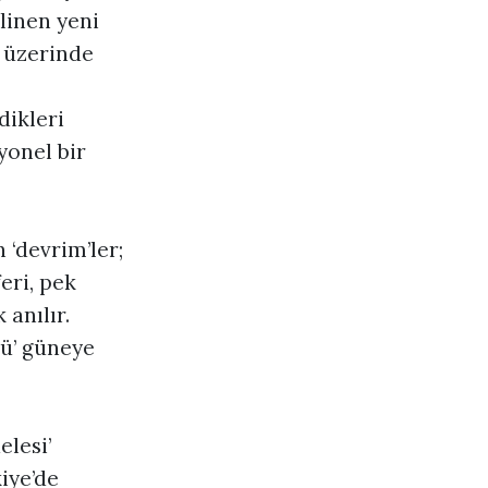
linen yeni
a üzerinde
dikleri
yonel bir
 ‘devrim’ler;
eri, pek
 anılır.
şü’ güneye
elesi’
iye’de