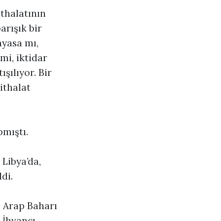
thalatının
arışık bir
ayasa mı,
mi, iktidar
ışılıyor. Bir
ithalat
pmıştı.
 Libya’da,
di.
. Arap Baharı
a İhvancı