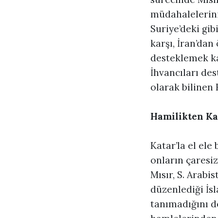
müdahalelerini
Suriye’deki gib
karşı, İran’dan
desteklemek ka
İhvancıları des
olarak bilinen
Hamilikten Kat
Katar’la el ele
onların çaresiz
Mısır, S. Arabi
düzenlediği İsl
tanımadığını de