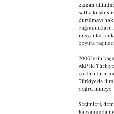
zaman diliminde
safha kuşkusuz
durulmayı hak e
bağımlılıkları,
misyonlar bu k
boyuta taşınac
2000’lerin başı
AKP ile Türkiye
çokları tarafın
Türkiye’de ılım
doğru inmeye, 
Seçimleri, demo
kapsamında meş