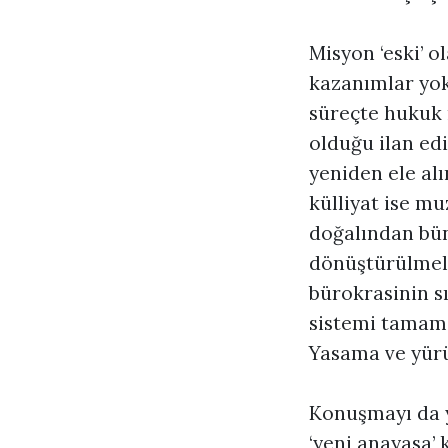
Misyon ‘eski’ o
kazanımlar yok 
süreçte hukuk
olduğu ilan edi
yeniden ele alı
külliyat ise mu
doğalından bün
dönüştürülmeli
bürokrasinin sı
sistemi tamame
Yasama ve yürüt
Konuşmayı da 
‘yeni anayasa’