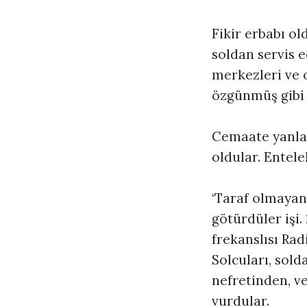
Fikir erbabı ol
soldan servis 
merkezleri ve o
özgünmüş gibi 
Cemaate yanlam
oldular. Entele
‘Taraf olmayan
götürdüler işi.
frekanslısı Radi
Solcuları, sol
nefretinden, v
vurdular.