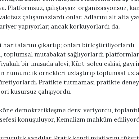
a. Platformsuz, çalıştaysız, organizasyonsuz, k
akıfsız çalışamazlardı onlar. Adlarını alt alta 
kariyer yapıyorlar; ancak korkuyorlardı da.
haritalarını çıkartıp; onları birleştiriliyorlardı
a, toplumsal mutabakat sağlıyorlardı platformlar
iyakalı bir masada alevi, Kürt, solcu eskisi, gayr
n numunelik örnekleri uzlaştırıp toplumsal uzla
 üretiyorlardı. Pratikte tutmaması pratikte dene
ori kusursuz çalışıyordu.
öne demokratikleşme dersi veriyordu, toplantı
felsefesi konuşuluyor, Kemalizm mahkûm ediliyord
 kuruculuk sandılar. Pratik kendi miatlarını tüke