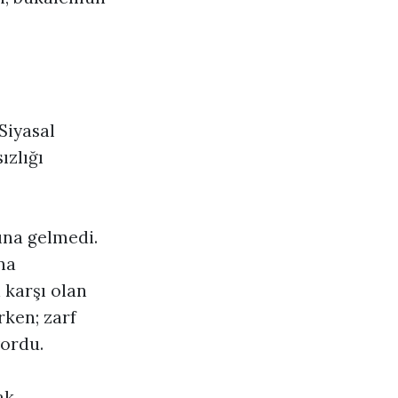
Siyasal
ızlığı
ına gelmedi.
na
 karşı olan
rken; zarf
yordu.
ak