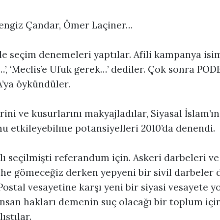
Cengiz Çandar, Ömer Laçiner…
le seçim denemeleri yaptılar. Afili kampanya isim
’, ‘Meclis’e Ufuk gerek…’ dediler. Çok sonra PO
A’ya öykündüler.
rini ve kusurlarını makyajladılar, Siyasal İslam’ı
mu etkileyebilme potansiyelleri 2010’da denendi.
lı seçilmişti referandum için. Askeri darbeleri ve
rihe gömeceğiz derken yepyeni bir sivil darbeler
Postal vesayetine karşı yeni bir siyasi vesayete yo
nsan hakları demenin suç olacağı bir toplum içi
ştılar.