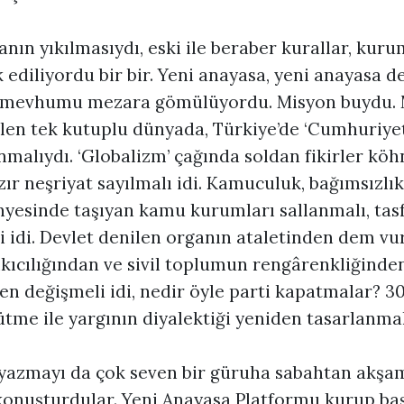
lanın yıkılmasıydı, eski ile beraber kurallar, kuru
ediliyordu bir bir. Yeni anayasa, yeni anayasa d
 mevhumu mezara gömülüyordu. Misyon buydu. 
len tek kutuplu dünyada, Türkiye’de ‘Cumhuriyet’
nmalıydı. ‘Globalizm’ çağında soldan fikirler köh
zır neşriyat sayılmalı idi. Kamuculuk, bağımsızlık 
yesinde taşıyan kamu kurumları sallanmalı, tasfi
 idi. Devlet denilen organın ataletinden dem vu
kıcılığından ve sivil toplumun rengârenkliğinden
n değişmeli idi, nedir öyle parti kapatmalar? 30
me ile yargının diyalektiği yeniden tasarlanmalı
yazmayı da çok seven bir güruha sabahtan akşa
 konuşturdular. Yeni Anayasa Platformu kurup baş