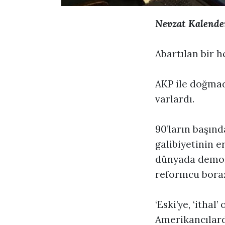
Nevzat Kalende
Abartılan bir h
AKP ile doğmad
varlardı.
90’ların başınd
galibiyetinin e
dünyada demokra
reformcu boraz
‘Eski’ye, ‘itha
Amerikancılard