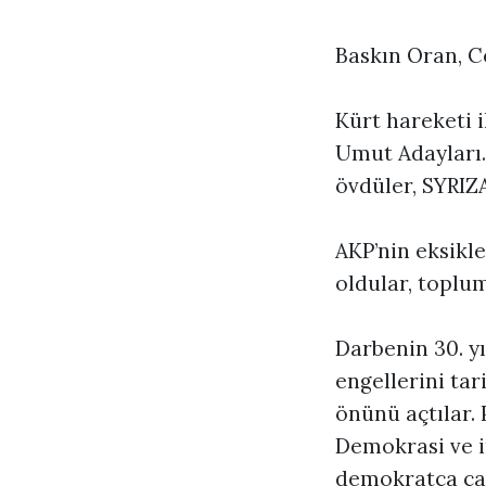
Baskın Oran, 
Kürt hareketi i
Umut Adayları…
övdüler, SYRIZ
AKP’nin eksikle
oldular, toplu
Darbenin 30. yı
engellerini ta
önünü açtılar. 
Demokrasi ve i
demokratça çalı