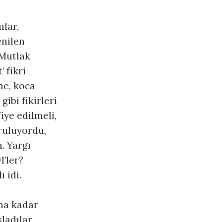
mlar,
enilen
Mutlak
 fikri
ne, koca
gibi fikirleri
ye edilmeli,
ruluyordu,
. Yargı
1’ler?
 idi.
ma kadar
ladılar