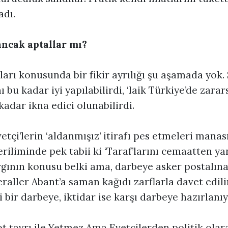
adı.
 ancak aptallar mı?
ları konusunda bir fikir ayrılığı şu aşamada yok. 
 bu kadar iyi yapılabilirdi, ‘laik Türkiye’de zarars
adar ikna edici olunabilirdi.
tçi’lerin ‘aldanmışız’ itirafı pes etmeleri manas
iliminde pek tabii ki ‘Taraf’larını cemaatten ya
rgının konusu belki ama, darbeye asker postalına
raller Abant’a saman kağıdı zarflarla davet edili
i bir darbeye, iktidar ise karşı darbeye hazırlanı
t tavrı ile Yetmez Ama Evetçilerden politik olar