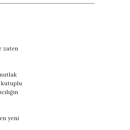
r zaten
 mutlak
k kutuplu
cılığın
nen yeni