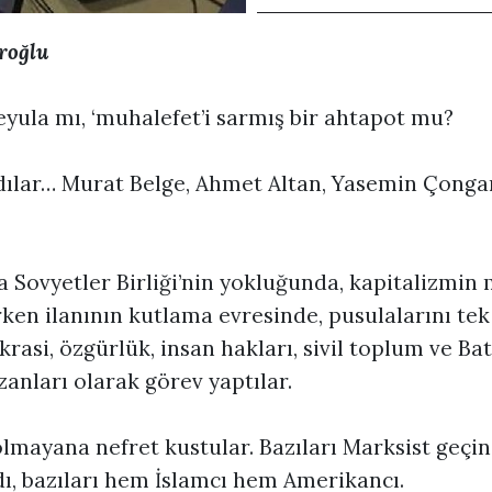
roğlu
eyula mı, ‘muhalefet’i sarmış bir ahtapot mu?
ılar… Murat Belge, Ahmet Altan, Yasemin Çonga
a Sovyetler Birliği’nin yokluğunda, kapitalizmin
rken ilanının kutlama evresinde, pusulalarını te
si, özgürlük, insan hakları, sivil toplum ve Batı
anları olarak görev yaptılar.
l’ olmayana nefret kustular. Bazıları Marksist geçi
ı, bazıları hem İslamcı hem Amerikancı.