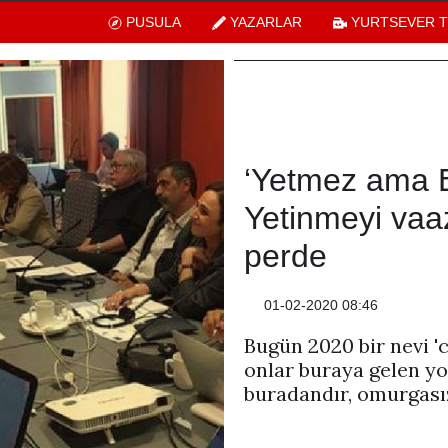
PUSULA
YAZARLAR
YURTSEVER 
‘Yetmez ama E
Yetinmeyi vaa
perde
01-02-2020 08:46
Bugün 2020 bir nevi 'c
onlar buraya gelen yo
buradandır, omurgasızl