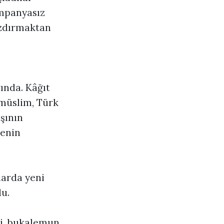
ampanyasız
yazdırmaktan
ında. Kâğıt
imüslim, Türk
şının
yenin
larda yeni
u.
tti, bukalemun