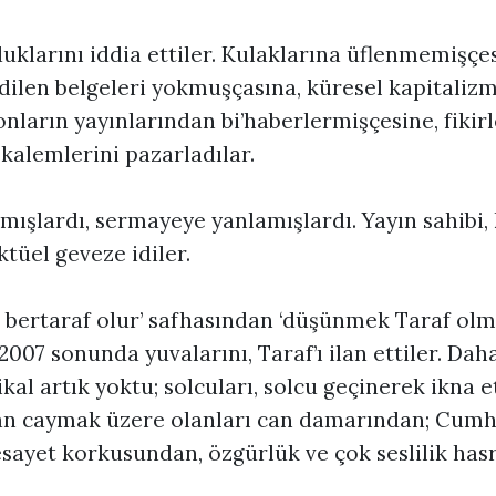
duklarını iddia ettiler. Kulaklarına üflenmemişçe
edilen belgeleri yokmuşçasına, küresel kapitaliz
nların yayınlarından bi’haberlermişçesine, fikirl
kalemlerini pazarladılar.
ışlardı, sermayeye yanlamışlardı. Yayın sahibi, 
ktüel geveze idiler.
 bertaraf olur’ safhasından ‘düşünmek Taraf olm
 2007 sonunda yuvalarını, Taraf’ı ilan ettiler. Da
kal artık yoktu; solcuları, solcu geçinerek ikna et
dan caymak üzere olanları can damarından; Cumh
esayet korkusundan, özgürlük ve çok seslilik has