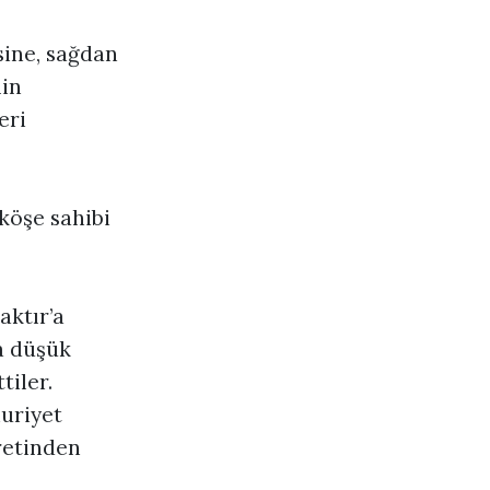
sine, sağdan
min
eri
köşe sahibi
aktır’a
ha düşük
tiler.
uriyet
retinden