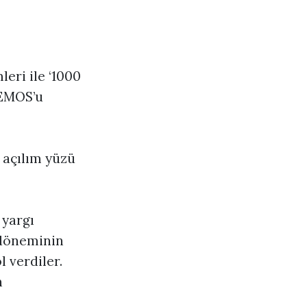
leri ile ‘1000
DEMOS’u
n açılım yüzü
 yargı
 döneminin
l verdiler.
n