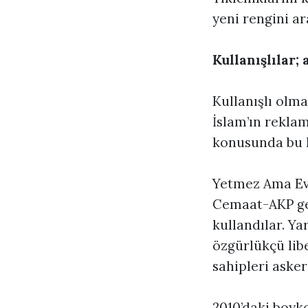
yeni rengini ar
Kullanışlılar;
Kullanışlı olma
İslam’ın reklamı
konusunda bu k
Yetmez Ama Eve
Cemaat-AKP ger
kullandılar. Ya
özgürlükçü libe
sahipleri asker
2010’daki boyko