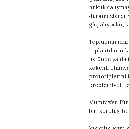
hukuk çalışmay
duramazlardı; v
güç alıyorlar, 
Toplumun idari 
toplantılarınd
üstünde ya da f
kökenli olmaya
prototiplerini
problemiydi, te
Mümtaz’er Türk
bir ‘kuruluş’ 
Yıkıcılıklarını