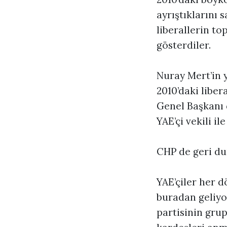
ayrıştıklarını 
liberallerin to
gösterdiler.
Nuray Mert’in 
2010’daki libe
Genel Başkanı 
YAE’çi vekili ile
CHP de geri du
YAE’çiler her 
buradan geliyo
partisinin grup