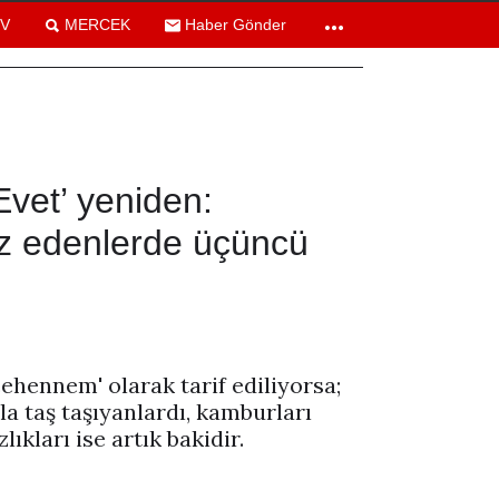
TV
MERCEK
Haber Gönder
vet’ yeniden:
z edenlerde üçüncü
ehennem' olarak tarif ediliyorsa;
la taş taşıyanlardı, kamburları
ıkları ise artık bakidir.