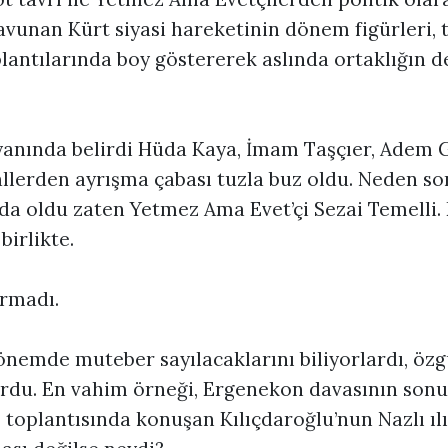
savunan Kürt siyasi hareketinin dönem figürleri, 
plantılarında boy göstererek aslında ortaklığın d
yanında belirdi Hüda Kaya, İmam Taşçıer, Adem G
rallerden ayrışma çabası tuzla buz oldu. Neden s
da oldu zaten Yetmez Ama Evet’çi Sezai Temelli. D
 birlikte.
rmadı.
dönemde muteber sayılacaklarını biliyorlardı, öz
rdu. En vahim örneği, Ergenekon davasının sonu
 toplantısında konuşan Kılıçdaroğlu’nun Nazlı ıl