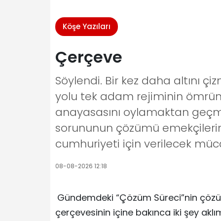
Köşe Yazıları
Çerçeve
Söylendi. Bir kez daha altını ç
yolu tek adam rejiminin ömrün
anayasasını oylamaktan geçmeye
sorununun çözümü emekçilerin s
cumhuriyeti için verilecek müc
08-08-2026 12:18
Gündemdeki “Çözüm Süreci”nin çözüm
çerçevesinin içine bakınca iki şey aklı