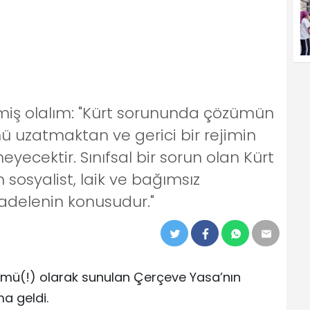
izmiş olalım: "Kürt sorununda çözümün
ü uzatmaktan ve gerici bir rejimin
cektir. Sınıfsal bir sorun olan Kürt
osyalist, laik ve bağımsız
adelenin konusudur."
ü(!) olarak sunulan Çerçeve Yasa’nın
ma geldi.