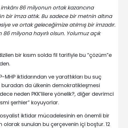
Bu imkânı 86 milyonun ortak kazancına
n bir imza attık. Bu sadece bir metnin altına
siye ve ortak geleceğimize atılmış bir imzadır.
n 86 milyona hayırlı olsun. Yolumuz açık
ilen bir kısım solda fil tarifiyle bu “çözüm”e
den.
AKP-MHP iktidarından ve yarattıkları bu suç
 buradan da ülkenin demokratikleşmesi
ece neden PKK’lilere yönelik?, diğer devrimci
smi şerhler” koyuyorlar.
sosyalist iktidar mücadelesinin en önemli bir
 olarak sunulan bu çerçevenin içi boştur. 12