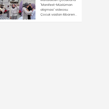
'Manifest-Müslüman
atışması' videosu:
Çocuk yaştan itibaren
ayrıştırma