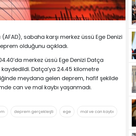
ı (AFAD), sabaha karşı merkez üssü Ege Denizi
eprem olduğunu açıkladı.
 04.40’da merkez üssü Ege Denizi Datça
kaydedildi. Datça’ya 24.45 kilometre
nliğinde meydana gelen deprem, hafif şekilde
premde can ve mal kaybı yaşanmadı.
em
deprem gerçekleşti
ege
mal ve can kaybı