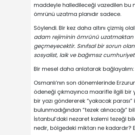
maddeyle halledileceği vazedilen bu m
ömrünü uzatma planıdır sadece.
Söylendi. Bir kez daha altını çizmiş ola
adam rejiminin ömrünü uzatmaktan ve
geçmeyecektir. Sınıfsal bir sorun ol
sosyalist, laik ve bağımsız cumhuriye
Bir mesel daha anlatarak bağlayalım:
Osmanlı’nın son dönemlerinde Erzurum’
ödeneği çıkmayınca maarifle ilgili bir 
bir yazı göndererek “yakacak parası”
bulunmadığından “tezek alınacağı” bilg
İstanbul’daki nezaret kalemi tezeği b
nedir, bölgedeki miktarı ne kadardır? En