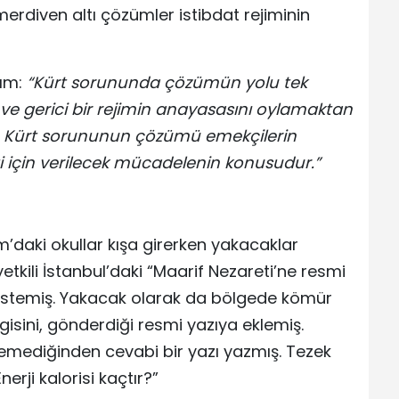
erdiven altı çözümler istibdat rejiminin
lım:
“Kürt sorununda çözümün yolu tek
 gerici bir rejimin anayasasını oylamaktan
an Kürt sorununun çözümü emekçilerin
ti için verilecek mücadelenin konusudur.”
daki okullar kışa girerken yakacaklar
yetkili İstanbul’daki “Maarif Nezareti’ne resmi
 istemiş. Yakacak olarak da bölgede kömür
isini, gönderdiği resmi yazıya eklemiş.
ilemediğinden cevabi bir yazı yazmış. Tezek
erji kalorisi kaçtır?”