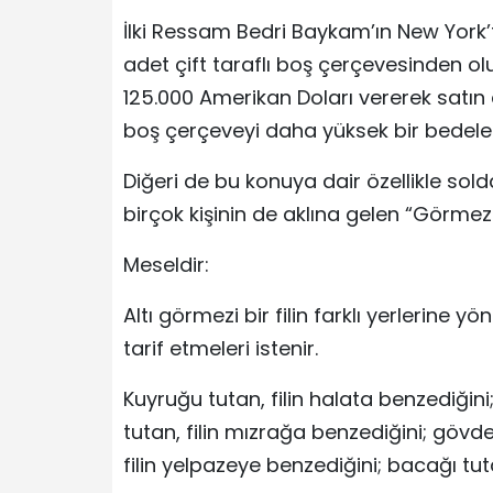
İlki Ressam Bedri Baykam’ın New York’t
adet çift taraflı boş çerçevesinden olu
125.000 Amerikan Doları vererek satın
boş çerçeveyi daha yüksek bir bedele s
Diğeri de bu konuya dair özellikle so
birçok kişinin de aklına gelen “Görmezler
Meseldir:
Altı görmezi bir filin farklı yerlerine y
tarif etmeleri istenir.
Kuyruğu tutan, filin halata benzediğini;
tutan, filin mızrağa benzediğini; gövdey
filin yelpazeye benzediğini; bacağı tut