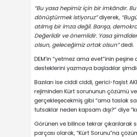
“Bu yasa hepimiz için bir imkândır. 
dönüştürmek istiyoruz”
diyerek,
“Bugü
atılmış bir imza değil. Barışa, demokra
Değerlidir ve önemlidir. Yasa şimdide
olsun, geleceğimiz ortak olsun”
dedi.
DEM’in “yetmez ama evet”inin peşine diz
desteklerini yazmaya başladılar şimdi
Bazıları ise ciddi ciddi, gerici-faşist 
rejiminden Kürt sorununun çözümü ve
gerçekleşecekmiş gibi “ama taslak sad
tutsaklar neden kapsam dışı?” diye “kı
Görünen ve bilince tekrar çıkarılarak 
parçası olarak, “Kürt Sorunu”na çözüm