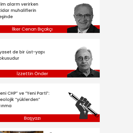
klim alarm verirken
tidar muhaliflerin
eşinde
İlker Cenan Bıçakçı
iyaset de bir üst-yapı
okusudur
İzzettin Önder
eni CHP” ve “Yeni Parti”:
deolojik “yüklerden”
rınma
Başyazı