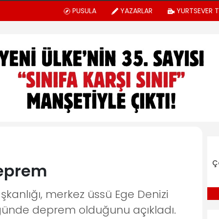
PUSULA
YAZARLAR
YURTSEVER 
Ç
deprem
şkanlığı, merkez üssü Ege Denizi
üğünde deprem olduğunu açıkladı.