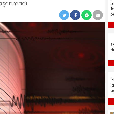
aşanmadı.
İ
ik
p
S
d
“Y
İ
a