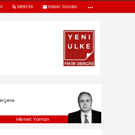
TV
MERCEK
Haber Gönder
erçeve
Hikmet Yaman