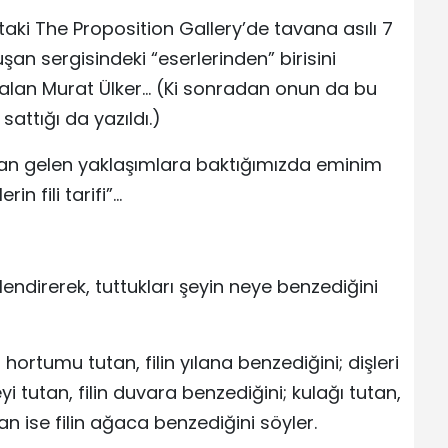
aki The Proposition Gallery’de tavana asılı 7
şan sergisindeki “eserlerinden” birisini
 alan Murat Ülker… (Ki sonradan onun da bu
attığı da yazıldı.)
ldan gelen yaklaşımlara baktığımızda eminim
in fili tarifi”…
önlendirerek, tuttukları şeyin neye benzediğini
 hortumu tutan, filin yılana benzediğini; dişleri
i tutan, filin duvara benzediğini; kulağı tutan,
an ise filin ağaca benzediğini söyler.