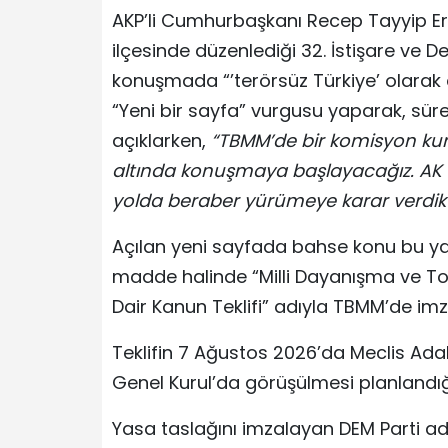
AKP’li Cumhurbaşkanı Recep Tayyip Er
ilçesinde düzenlediği 32. İstişare ve 
konuşmada “’terörsüz Türkiye’ olarak 
“Yeni bir sayfa” vurgusu yaparak, süre
açıklarken,
“TBMM’de bir komisyon kurac
altında konuşmaya başlayacağız. AK P
yolda beraber yürümeye karar verdik
Açılan yeni sayfada bahse konu bu ya
madde halinde “Milli Dayanışma ve T
Dair Kanun Teklifi” adıyla TBMM’de imz
Teklifin 7 Ağustos 2026’da Meclis Ad
Genel Kurul’da görüşülmesi planlandığı
Yasa taslağını imzalayan DEM Parti a