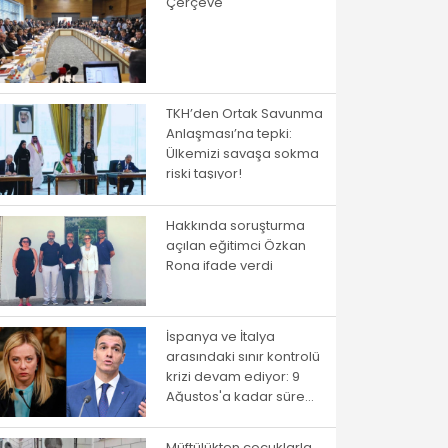
Çerçeve
TKH’den Ortak Savunma
Anlaşması’na tepki:
Ülkemizi savaşa sokma
riski taşıyor!
Hakkında soruşturma
açılan eğitimci Özkan
Rona ifade verdi
İspanya ve İtalya
arasındaki sınır kontrolü
krizi devam ediyor: 9
Ağustos'a kadar süre
verildi
Müftülükten çocuklarla