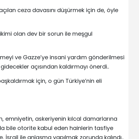
i açılan ceza davasını düşürmek için de, öyle
birikimi olan dev bir sorun ile meşgul
demeyi ve Gazze’ye insani yardım gönderilmesi
idecekler açısından kaldırmayı önerdi..
şkaldırmak için, o gün Türkiye’nin eli
ın, emniyetin, askeriyenin kılcal damarlarına
rda bile otorite kabul eden hainlerin tasfiye
, İsrail ile anlaşma yapılmak zorunda kalındı..