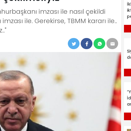
İ
urbaşkanı imzası ile nasıl çekildi
ik
p
mzası ile. Gerekirse, TBMM kararı ile..
.."
S
d
“Y
İ
a