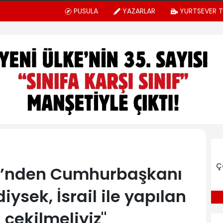
PUSULA
YAZARLAR
YURTSEVER 
Ç
si’nden Cumhurbaşkanı
diysek, İsrail ile yapılan
çekilmeliyiz"