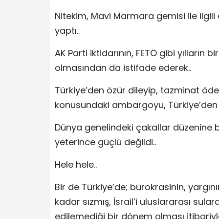
Nitekim, Mavi Marmara gemisi ile ilgil
yaptı..
AK Parti iktidarının, FETÖ gibi yılların 
olmasından da istifade ederek..
Türkiye’den özür dileyip, tazminat ö
konusundaki ambargoyu, Türkiye’den g
Dünya genelindeki çakallar düzenine ba
yeterince güçlü değildi..
Hele hele..
Bir de Türkiye’de; bürokrasinin, yargın
kadar sızmış, İsrail’i uluslararası sula
edilemediği bir dönem olması itibariyle