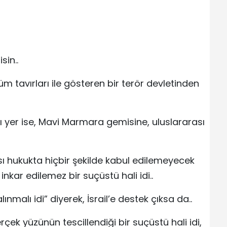
sin..
m tavırları ile gösteren bir terör devletinden
ığı yer ise, Mavi Marmara gemisine, uluslararası
rası hukukta hiçbir şekilde kabul edilemeyecek
i, inkar edilemez bir suçüstü hali idi..
ınmalı idi” diyerek, İsrail’e destek çıksa da..
gerçek yüzünün tescillendiği bir suçüstü hali idi,