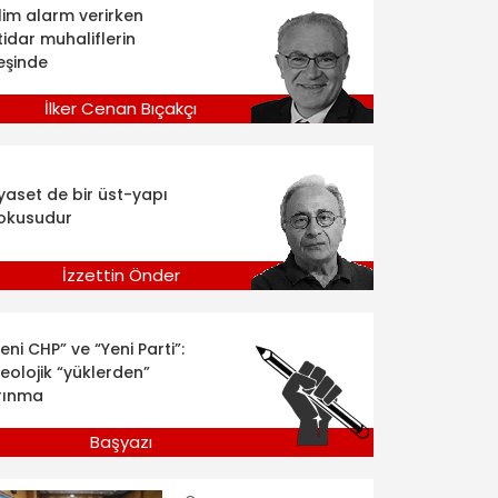
klim alarm verirken
tidar muhaliflerin
eşinde
İlker Cenan Bıçakçı
iyaset de bir üst-yapı
okusudur
İzzettin Önder
eni CHP” ve “Yeni Parti”:
deolojik “yüklerden”
rınma
Başyazı