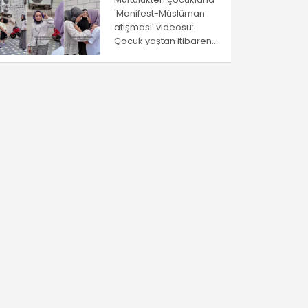
'Manifest-Müslüman
atışması' videosu:
Çocuk yaştan itibaren
ayrıştırma