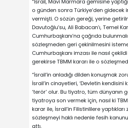
“İsrail, Mavi Marmara gemisine yaptığı 
o günden sonra Türkiye’den gidecek 
vermişti. O sözün gereği, yerine geti
Davutoğlu’su, Ali Babacan’ı, Temel Ka
Cumhurbaşkanı’na çağrıda bulunmalılar
sözleşmeden geri çekinilmesini isteme
Cumhurbaşkanı imzası ile nasıl çekildi
gerekirse TBMM kararı ile o sözleşmede
“İsrail’in anladığı dilden konuşmak zo
İsrail’in cinayetleri, ‘Devletin kendisini
‘terör’ olur. Bu tiyatro, tüm dünyan
tiyatroya son vermek için, nasıl ki TB
karar ile, İsrail’in Filistinlilere yaptıkl
sözleşmeyi haklı nedenle fesih kanunun
attı.