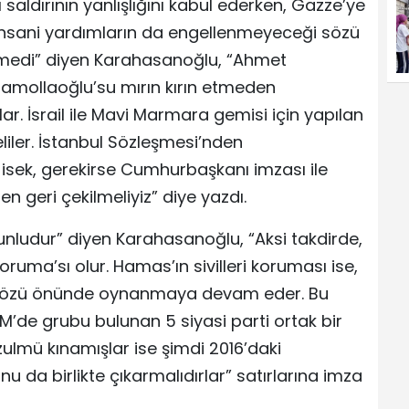
saldırının yanlışlığını kabul ederken, Gazze’ye
insani yardımların da engellenmeyeceği sözü
rilmedi” diyen Karahasanoğlu, “Ahmet
ramollaoğlu’su mırın kırın etmeden
. İsrail ile Mavi Marmara gemisi için yapılan
liler. İstanbul Sözleşmesi’nden
 isek, gerekirse Cumhurbaşkanı imzası ile
n geri çekilmeliyiz” diye yazdı.
runludur” diyen Karahasanoğlu, “Aksi takdirde,
 koruma’sı olur. Hamas’ın sivilleri koruması ise,
ın gözü önünde oynanmaya devam eder. Bu
MM’de grubu bulunan 5 siyasi parti ortak bir
arı zulmü kınamışlar ise şimdi 2016’daki
u da birlikte çıkarmalıdırlar” satırlarına imza