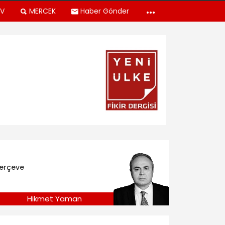
TV
MERCEK
Haber Gönder
erçeve
Hikmet Yaman