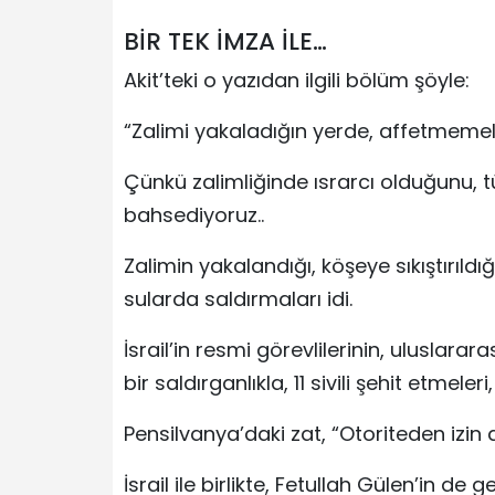
BİR TEK İMZA İLE…
Akit’teki o yazıdan ilgili bölüm şöyle:
“Zalimi yakaladığın yerde, affetmemeli
Çünkü zalimliğinde ısrarcı olduğunu, tü
bahsediyoruz..
Zalimin yakalandığı, köşeye sıkıştırıld
sularda saldırmaları idi.
İsrail’in resmi görevlilerinin, uluslara
bir saldırganlıkla, 11 sivili şehit etmeler
Pensilvanya’daki zat, “Otoriteden izin al
İsrail ile birlikte, Fetullah Gülen’in de 