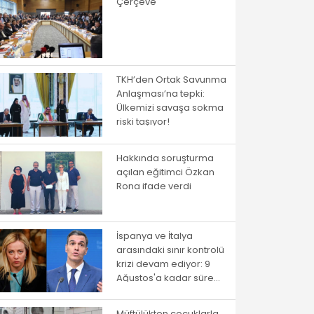
Çerçeve
TKH’den Ortak Savunma
Anlaşması’na tepki:
Ülkemizi savaşa sokma
riski taşıyor!
Hakkında soruşturma
açılan eğitimci Özkan
Rona ifade verdi
İspanya ve İtalya
arasındaki sınır kontrolü
krizi devam ediyor: 9
Ağustos'a kadar süre
verildi
Müftülükten çocuklarla