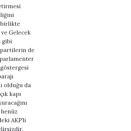
etirmesi
liğini
birlikte
A ve Gelecek
 gibi
partilerin de
ş parlamenter
 göstergesi
barajı
nı olduğu da
çık kapı
 kuracağını
n henüz
eki AKP’li
irsizdir.