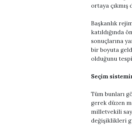
ortaya çıkmış 
Başkanlık reji
katıldığında ö
sonuçlarına ya
bir boyuta geld
olduğunu tesp
Seçim sistemin
Tüm bunları gö
gerek düzen m
milletvekili sa
değişiklikleri