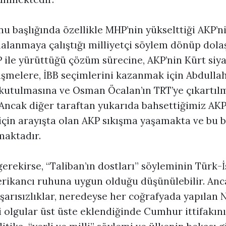
u başlığında özellikle MHP’nin yükselttiği AKP’n
lanmaya çalıştığı milliyetçi söylem dönüp dola
 ile yürüttüğü çözüm sürecine, AKP’nin Kürt siya
rüşmelere, İBB seçimlerini kazanmak için Abdulla
utulmasına ve Osman Öcalan’ın TRT’ye çıkartıl
Ancak diğer taraftan yukarıda bahsettiğimiz AKP’
in arayışta olan AKP sıkışma yaşamakta ve bu b
maktadır.
rekirse, “Taliban’ın dostları” söyleminin Türk-
rikancı ruhuna uygun olduğu düşünülebilir. Anc
aşarısızlıklar, neredeyse her coğrafyada yapılan
bi olgular üst üste eklendiğinde Cumhur ittifakını