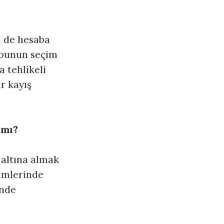
m de hesaba
e bunun seçim
 tehlikeli
r kayış
 mı?
 altına almak
imlerinde
inde