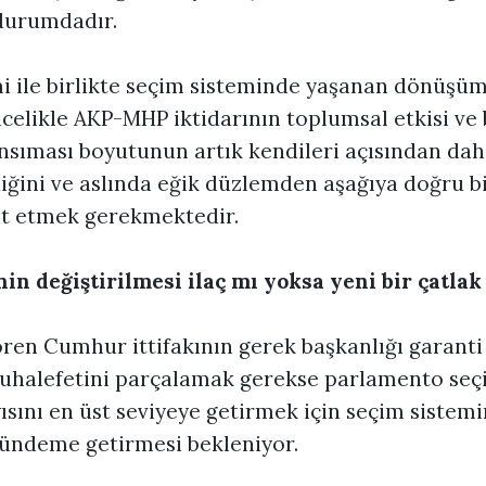
durumdadır.
mi ile birlikte seçim sisteminde yaşanan dönüşü
ncelikle AKP-MHP iktidarının toplumsal etkisi v
nsıması boyutunun artık kendileri açısından daha
iğini ve aslında eğik düzlemden aşağıya doğru bi
it etmek gerekmektedir.
in değiştirilmesi ilaç mı yoksa yeni bir çatlak
ren Cumhur ittifakının gerek başkanlığı garanti
uhalefetini parçalamak gerekse parlamento seç
yısını en üst seviyeye getirmek için seçim sistem
 gündeme getirmesi bekleniyor.