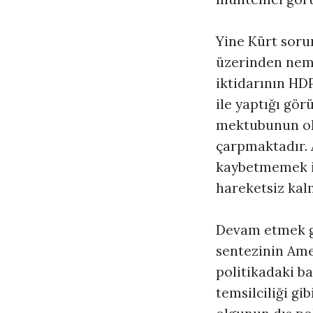
Yine Kürt sorun
üzerinden nema
iktidarının HDP
ile yaptığı gö
mektubunun ok
çarpmaktadır. 
kaybetmemek iç
hareketsiz kal
Devam etmek ge
sentezinin Ame
politikadaki b
temsilciliği gi