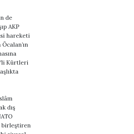
in de
şıp AKP
si hareketi
h Öcalan’ın
masına
li Kürtleri
aşlıkta
İslâm
ak dış
 NATO
 birleştiren