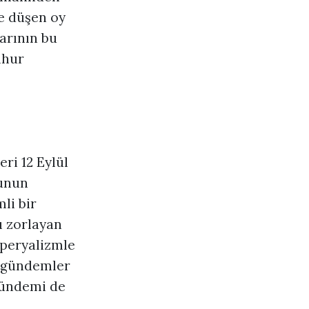
se düşen oy
darının bu
mhur
eri 12 Eylül
bunun
li bir
ı zorlayan
emperyalizmle
en gündemler
gündemi de