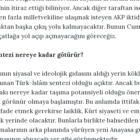
in itiraz ettiği biliniyor. Ancak diğer taraftan i
 en fazla milletvekiline ulaşmak isteyen AKP ikti
aktan başka çıkış yolu kalmayacaktır. Bunun Cu
 çatlağa yol açıp açmayacağını göreceğiz.
ntezi nereye kadar götürür?
nın siyasal ve ideolojik gıdasını aldığı yerin kökl
unan Türk-İslâm sentezi olduğu açıktır. Ancak 
fakı nereye kadar taşıma potansiyeli olduğu önem
görünür olmaya başlamıştır. Bu anlamda ittifak
 ifade etmek gerekirse laiklik, Kürt siyaseti ve 
ak yerinde olacaktır. Bunlarla birlikte bahsedil
şmalarının arka planında yürüyen yeni Anayasa 
masının alınacağı yer gibi görünmektedir.