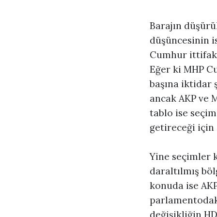
Barajın düşürü
düşüncesinin i
Cumhur ittifakı
Eğer ki MHP Cu
başına iktidar
ancak AKP ve MH
tablo ise seçi
getireceği içi
Yine seçimler 
daraltılmış bö
konuda ise AKP
parlamentodaki
değişikliğin HD