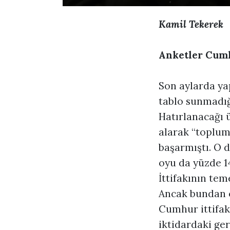
Kamil Tekerek
Anketler Cumhu
Son aylarda yap
tablo sunmadığ
Hatırlanacağı 
alarak “toplumd
başarmıştı. O 
oyu da yüzde 1
İttifakının tem
Ancak bundan o
Cumhur ittifak
iktidardaki ger