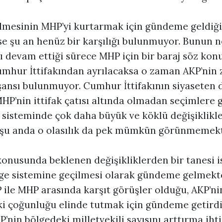
lmesinin MHP’yi kurtarmak için gündeme geldiği
se şu an henüz bir karşılığı bulunmuyor. Bunun n
 devam ettiği sürece MHP için bir baraj söz konu
mhur İttifakından ayrılacaksa o zaman AKP’nin 
 şansı bulunmuyor. Cumhur İttifakının siyaseten 
P’nin ittifak çatısı altında olmadan seçimlere g
m sisteminde çok daha büyük ve köklü değişiklik
n şu anda o olasılık da pek mümkün görünmemekt
konusunda beklenen değişikliklerden bir tanesi i
lge sistemine geçilmesi olarak gündeme gelmekte
 ile MHP arasında karşıt görüşler olduğu, AKP’ni
 çoğunluğu elinde tutmak için gündeme getirdi
P’nin bölgedeki milletvekili sayısını arttırma ih