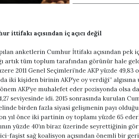
r ittifakı açısından iç açıcı değil
ılan anketlerin Cumhur İttifakı açısından pek iç 
ı artık tüm toplum tarafından görünür hale geld
üzere 2011 Genel Seçimleri’nde AKP yüzde 49,83 
a iki kişiden birinin AKP’ye oy verdiği” algısın
dönem AKP’ye muhalefet eder pozisyonda olsa d
4,27 seviyesinde idi. 2015 sonrasında kurulan Cu
elinde birden fazla siyasi gelişmenin payı olduğu 
n yıl önce iki partinin oy toplamı yüzde 65 ede
ının yüzde 40’ın biraz üzerinde seyrettiğinin gör
ici-faşist sağ koalisyon açısından önemli bir ge