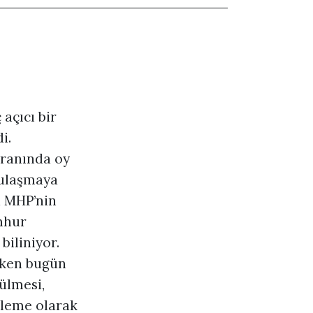
açıcı bir
i.
oranında oy
a ulaşmaya
a MHP’nin
mhur
biliniyor.
rken bugün
ülmesi,
rileme olarak