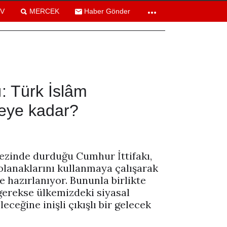
TV
MERCEK
Haber Gönder
ı: Türk İslâm
reye kadar?
zinde durduğu Cumhur İttifakı,
 olanaklarını kullanmaya çalışarak
hazırlanıyor. Bununla birlikte
gerekse ülkemizdeki siyasal
leceğine inişli çıkışlı bir gelecek