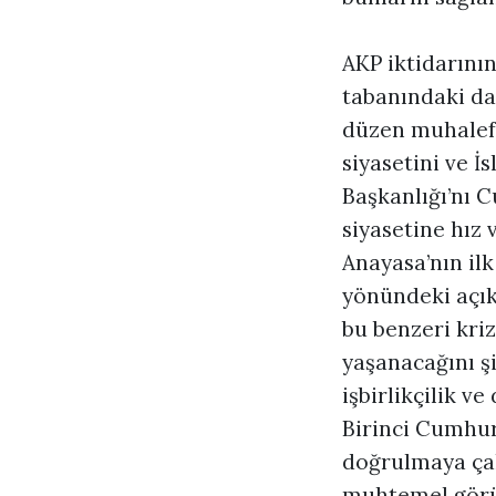
AKP iktidarını
tabanındaki da
düzen muhalefe
siyasetini ve İ
Başkanlığı’nı C
siyasetine hız 
Anayasa’nın ilk
yönündeki açık
bu benzeri kriz
yaşanacağını ş
işbirlikçilik v
Birinci Cumhur
doğrulmaya çal
muhtemel görü