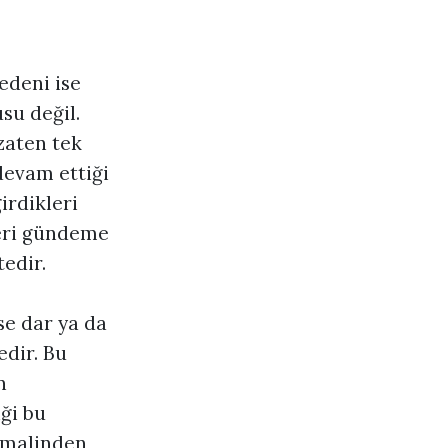
edeni ise
su değil.
zaten tek
devam ettiği
irdikleri
leri gündeme
edir.
se dar ya da
dir. Bu
n
ği bu
timalinden