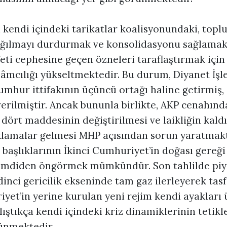
n kendi içindeki tarikatlar koalisyonundaki, topl
ğılmayı durdurmak ve konsolidasyonu sağlamak,
ti cephesine geçen özneleri taraflaştırmak için
slâmcılığı yükseltmektedir. Bu durum, Diyanet İşle
umhur ittifakının üçüncü ortağı haline getirmiş,
verilmiştir. Ancak bununla birlikte, AKP cenahın
 dört maddesinin değiştirilmesi ve laikliğin kald
lamalar gelmesi MHP açısından sorun yaratmakt
 başlıklarının İkinci Cumhuriyet’in doğası gereğ
imdiden öngörmek mümkündür. Son tahlilde piya
e dinci gericilik ekseninde tam gaz ilerleyerek tas
iyet’in yerine kurulan yeni rejim kendi ayakları
ıştıkça kendi içindeki kriz dinamiklerinin tetik
nmektedir.