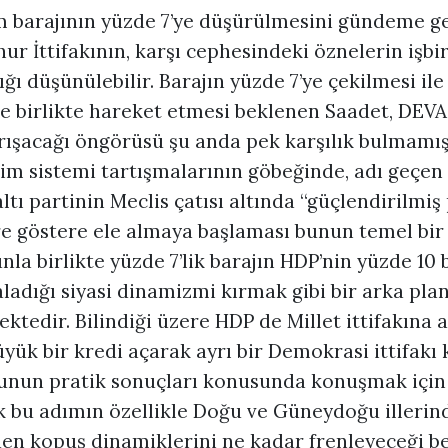
m barajının yüzde 7’ye düşürülmesini gündeme g
 İttifakının, karşı cephesindeki öznelerin işbir
ğı düşünülebilir. Barajın yüzde 7’ye çekilmesi ile 
 ile birlikte hareket etmesi beklenen Saadet, DEV
yrışacağı öngörüsü şu anda pek karşılık bulmamış
im sistemi tartışmalarının göbeğinde, adı geçen 
ltı partinin Meclis çatısı altında “güçlendirilmi
re göstere ele almaya başlaması bunun temel bir
la birlikte yüzde 7’lik barajın HDP’nin yüzde 10 
ladığı siyasi dinamizmi kırmak gibi bir arka pla
edir. Bilindiği üzere HDP de Millet ittifakına a
yük bir kredi açarak ayrı bir Demokrasi ittifakı
 Bunun pratik sonuçları konusunda konuşmak içi
k bu adımın özellikle Doğu ve Güneydoğu illerind
en kopuş dinamiklerini ne kadar frenleyeceği bel