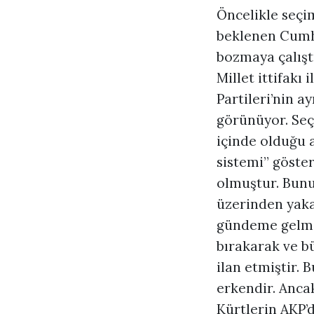
Öncelikle seçi
beklenen Cumhur
bozmaya çalıştı
Millet ittifakı
Partileri’nin a
görünüyor. Seç
içinde olduğu a
sistemi” göste
olmuştur. Bunun
üzerinden yaka
gündeme gelmekt
bırakarak ve bü
ilan etmiştir.
erkendir. Anca
Kürtlerin AKP’d