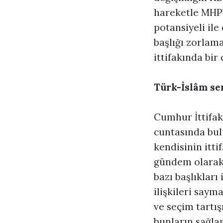
hareketle MHP’n
potansiyeli ile
başlığı zorlam
ittifakında bir
Türk-İslâm se
Cumhur İttifakı
cuntasında bul
kendisinin itti
gündem olarak 
bazı başlıkları
ilişkileri saym
ve seçim tartı
bunların sağla