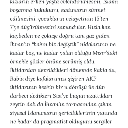
kızların erken yaşta evlendirilmesini, İslami
boşanma hukukunu, kadınların sünnet
edilmesini, çocukların velayetinin 15’ten
7’ye düşürülmesini savundular. Hızla kan
kaybeden ve çöküşe doğru tam gaz giden
İhvan’ın “bakın biz değiştik” nidalarının ne
kadar boş, ne kadar yalan olduğu Mısır’daki
örnekle gözler önüne serilmiş oldu.
İktidardan devrildikleri dönemde Rabia da,
Rabia diye kafalarımızı şişiren AKP
iktidarının keskin bir u dönüşü ile dün
darbeci dedikleri Sisi’ye bugün uzattıkları
zeytin dalı da İhvan’ın tornasından çıkan
siyasal İslamcıların gericiliklerinin yanında
ne kadar da pragmatist olduğunu sergiler