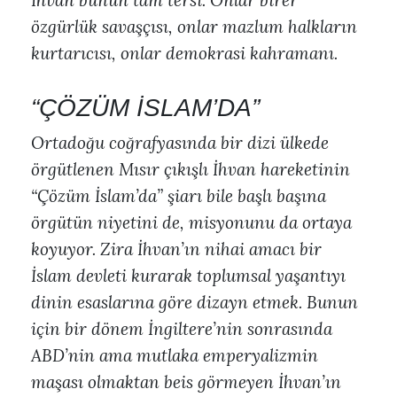
İhvan bunun tam tersi. Onlar birer
özgürlük savaşçısı, onlar mazlum halkların
kurtarıcısı, onlar demokrasi kahramanı.
“ÇÖZÜM İSLAM’DA”
Ortadoğu coğrafyasında bir dizi ülkede
örgütlenen Mısır çıkışlı İhvan hareketinin
“Çözüm İslam’da” şiarı bile başlı başına
örgütün niyetini de, misyonunu da ortaya
koyuyor. Zira İhvan’ın nihai amacı bir
İslam devleti kurarak toplumsal yaşantıyı
dinin esaslarına göre dizayn etmek. Bunun
için bir dönem İngiltere’nin sonrasında
ABD’nin ama mutlaka emperyalizmin
maşası olmaktan beis görmeyen İhvan’ın