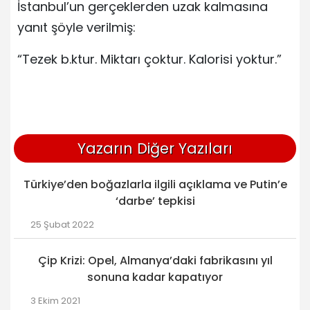
İstanbul’un gerçeklerden uzak kalmasına
yanıt şöyle verilmiş:
“Tezek b.ktur. Miktarı çoktur. Kalorisi yoktur.”
Yazarın Diğer Yazıları
Türkiye’den boğazlarla ilgili açıklama ve Putin’e
‘darbe’ tepkisi
25 Şubat 2022
Çip Krizi: Opel, Almanya’daki fabrikasını yıl
sonuna kadar kapatıyor
3 Ekim 2021