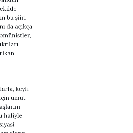
ekilde
n bu şiiri
nı da açıkça
komünistler,
tıları;
rikan
arla, keyfi
için umut
aşlarını
u haliyle
siyasi