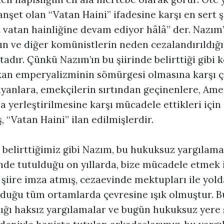
nşet olan “Vatan Haini” ifadesine karşı en sert ş
vatan hainliğine devam ediyor hâlâ” der. Nazım’ı
ın ve diğer komünistlerin neden cezalandırıldığı
dır. Çünkü Nazım’ın bu şiirinde belirttiği gibi 
an emperyalizminin sömürgesi olmasına karşı çık
yanlara, emekçilerin sırtından geçinenlere, Ame
a yerleştirilmesine karşı mücadele ettikleri için
, “Vatan Haini” ilan edilmişlerdir.
belirttiğimiz gibi Nazım, bu hukuksuz yargılamal
nde tutulduğu on yıllarda, bize mücadele etmek 
şiire imza atmış, cezaevinde mektupları ile yold
olduğu tüm ortamlarda çevresine ışık olmuştur. B
ığı haksız yargılamalar ve bugün hukuksuz yere 