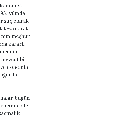
 komünist
931 yılında
r suç olarak
k kez olarak
u’nun meşhur
nda zararlı
şüncenin
 mevcut bir
n ve dönemin
u uğurda
amalar, bugün
encinin bile
 saçmalık