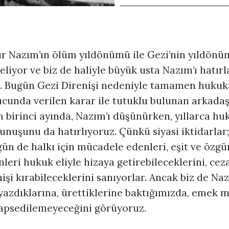
ır Nazım’ın ölüm yıldönümü ile Gezi’nin yıldönü
liyor ve biz de haliyle büyük usta Nazım’ı hatırl
z. Bugün Gezi Direnişi nedeniyle tamamen hukuka
cunda verilen karar ile tutuklu bulunan arkadaş
 birinci ayında, Nazım’ı düşünürken, yıllarca hu
unuşunu da hatırlıyoruz. Çünkü siyasi iktidarlar
ün de halkı için mücadele edenleri, eşit ve özgü
leri hukuk eliyle hizaya getirebileceklerini, cez
işi kırabileceklerini sanıyorlar. Ancak biz de Nazı
yazdıklarına, ürettiklerine baktığımızda, emek 
apsedilemeyeceğini görüyoruz.