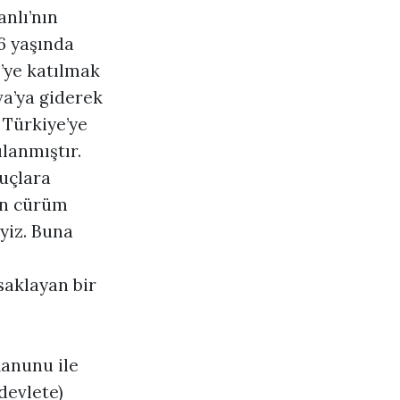
nlı’nın
16 yaşında
’ye katılmak
a’ya giderek
Türkiye’ye
ılanmıştır.
uçlara
un cürüm
eyiz. Buna
saklayan bir
Kanunu ile
devlete)