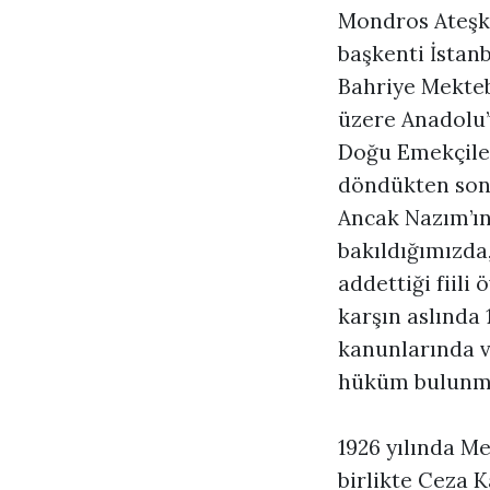
Mondros Ateşke
başkenti İstanb
Bahriye Mekteb
üzere Anadolu’
Doğu Emekçiler
döndükten sonra
Ancak Nazım’ın
bakıldığımızda
addettiği fiili
karşın aslında 
kanunlarında v
hüküm bulunm
1926 yılında M
birlikte Ceza 