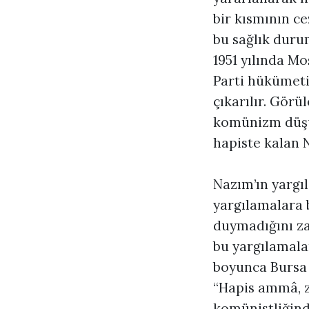
bir kısmının c
bu sağlık dur
1951 yılında M
Parti hükümeti
çıkarılır. Gör
komünizm düşün
hapiste kalan 
Nazım’ın yargı
yargılamalara
duymadığını za
bu yargılamalar
boyunca Bursa 
“Hapis ammâ, zi
komünistliğind