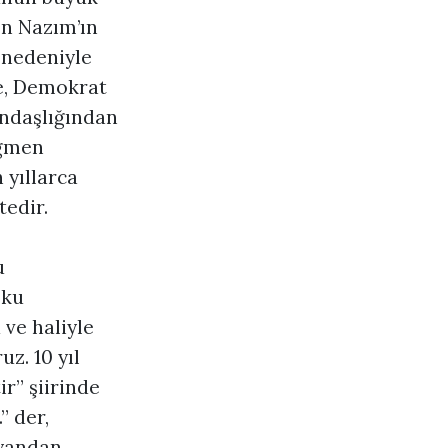
en Nazım’ın
 nedeniyle
de, Demokrat
andaşlığından
ağmen
 yıllarca
edir.
u
şku
ve haliyle
z. 10 yıl
r” şiirinde
” der,
 yandan