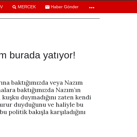
TV
MERCEK
Haber Gönder
m burada yatıyor!
rına baktığımızda veya Nazım
malara baktığımızda Nazım’ın
 kuşku duymadığını zaten kendi
gurur duyduğunu ve haliyle bu
bu politik bakışla karşıladığını