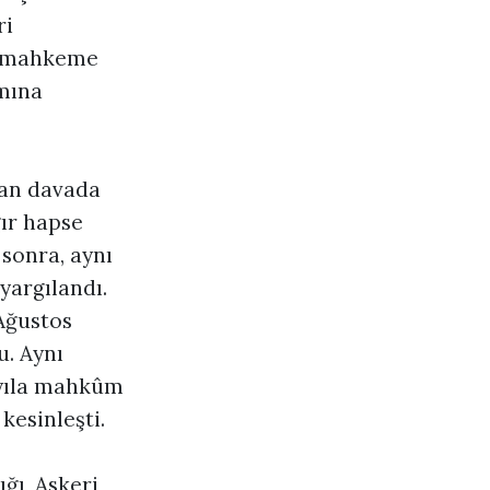
ri
ir mahkeme
amına
lan davada
ğır hapse
sonra, aynı
argılandı.
Ağustos
u. Aynı
 yıla mahkûm
 kesinleşti.
ğı, Askeri