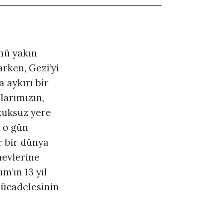
mü yakın
arken, Gezi’yi
 aykırı bir
larımızın,
kuksuz yere
; o gün
r bir dünya
aevlerine
m’ın 13 yıl
mücadelesinin