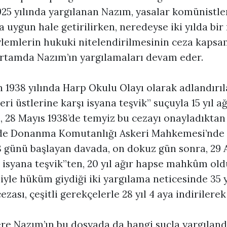
 1925 yılında yargılanan Nazım, yasalar komünistle
 uygun hale getirilirken, neredeyse iki yılda b
ylemlerin hukuki nitelendirilmesinin ceza kaps
ortamda Nazım’ın yargılamaları devam eder.
n 1938 yılında Harp Okulu Olayı olarak adlandırı
leri üstlerine karşı isyana teşvik” suçuyla 15 yıl a
 28 Mayıs 1938’de temyiz bu cezayı onayladıktan 
de Donanma Komutanlığı Askeri Mahkemesi’nde y
8 günü başlayan davada, on dokuz gün sonra, 29 
i isyana teşvik”ten, 20 yıl ağır hapse mahkûm old
yle hüküm giydiği iki yargılama neticesinde 35
zası, çeşitli gerekçelerle 28 yıl 4 aya indirilerek
re Nazım’ın bu dosyada da hangi suçla yargılandı