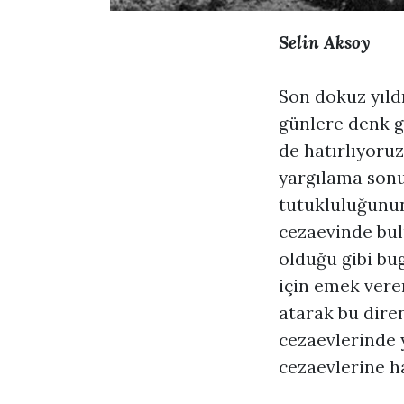
Selin Aksoy
Son dokuz yıld
günlere denk ge
de hatırlıyoru
yargılama sonu
tutukluluğunun
cezaevinde bul
olduğu gibi bug
için emek veren
atarak bu diren
cezaevlerinde 
cezaevlerine h