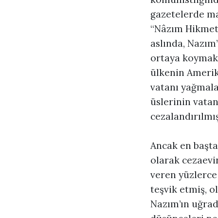
gazetelerde ma
“Nâzım Hikmet 
aslında, Nazım’
ortaya koymakta
ülkenin Amerik
vatanı yağmala
üslerinin vatan
cezalandırılmış
Ancak en başta 
olarak cezaevi
veren yüzlerce 
teşvik etmiş, 
Nazım’ın uğrad