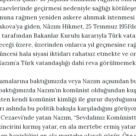
ezaevlerinde geçirmesi nedeniyle sağlığı kötüleş
umuna rağmen yeniden askere alınmak istenmesi
oskova’ya giden, Nâzım Hikmet, 25 Temmuz 1951’
 tarafından Bakanlar Kurulu kararıyla Türk vat
üleceği üzere, üzerinden onlarca yıl geçmesine r
cesi hala siyasi iktidarı rahatsız etmekte ve on
Nazım’a Türk vatandaşlığı dahi reva görülmemekt
lamalarına baktığımızda veya Nazım açısından b
 baktığımızda Nazım’ın komünist olduğundan ku
ten kendi komünist kimliği ile gurur duyduğunu 
ı aslında bu politik bakışla karşıladığını görüyoru
Cezaevi’nde yatan Nazım, “Sevdalınız Komünistti
ncirini kırmış yatar, en ala mertebe ermiş yatar.
en hapisliğini en ala mertebe olarak görür. Öte