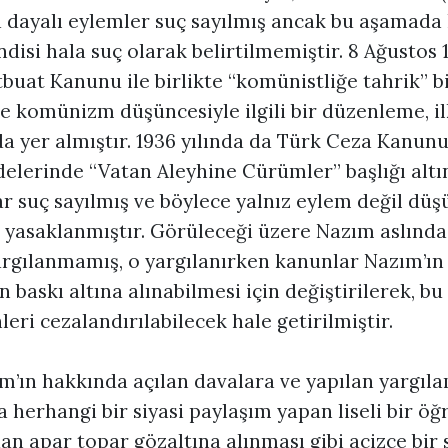
a dayalı eylemler suç sayılmış ancak bu aşamada
isi hala suç olarak belirtilmemiştir. 8 Ağustos 1
buat Kanunu ile birlikte “komünistliğe tahrik” bi
ve komünizm düşüncesiyle ilgili bir düzenleme, il
 yer almıştır. 1936 yılında da Türk Ceza Kanun
delerinde “Vatan Aleyhine Cürümler” başlığı altı
ar suç sayılmış ve böylece yalnız eylem değil dü
 yasaklanmıştır. Görüleceği üzere Nazım aslında
argılanmamış, o yargılanırken kanunlar Nazım’ı
 baskı altına alınabilmesi için değiştirilerek, b
ri cezalandırılabilecek hale getirilmiştir.
ım’ın hakkında açılan davalara ve yapılan yargıl
herhangi bir siyasi paylaşım yapan liseli bir öğr
n apar topar gözaltına alınması gibi acizce bir