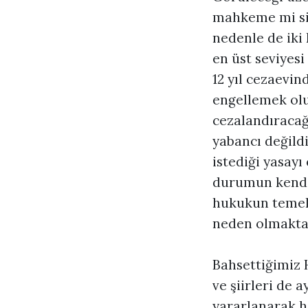
mahkeme mi siv
nedenle de iki
en üst seviyes
12 yıl cezaevi
engellemek olu
cezalandıracağı
yabancı değildi
istediği yasay
durumun kendis
hukukun temel i
neden olmakta
Bahsettiğimiz 
ve şiirleri de 
yararlanarak h