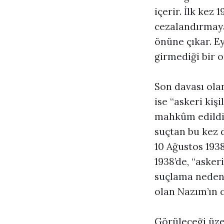
içerir. İlk kez
cezalandırmaya
önüne çıkar. E
girmediği bir 
Son davası ola
ise “askeri kişi
mahkûm edildi,
suçtan bu kez 
10 Ağustos 193
1938’de, “asker
suçlama nedeni
olan Nazım’ın ce
Görüleceği üze