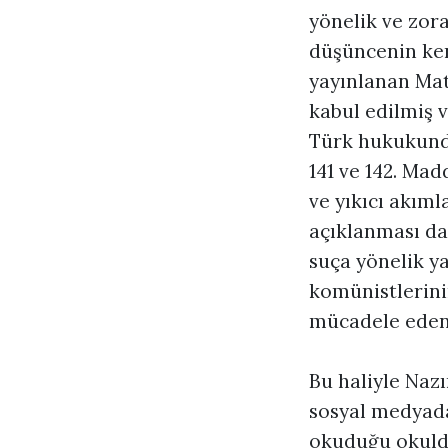
yönelik ve zor
düşüncenin kend
yayınlanan Mat
kabul edilmiş 
Türk hukukunda
141 ve 142. Mad
ve yıkıcı akıml
açıklanması da
suça yönelik y
komünistlerinin
mücadele edenle
Bu haliyle Naz
sosyal medyada 
okuduğu okulda