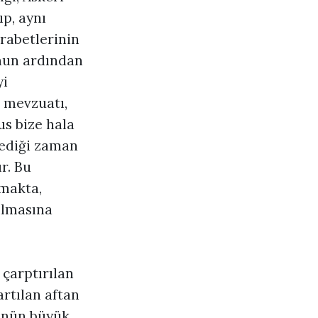
p, aynı
rabetlerinin
unun ardından
yi
 mevzuatı,
us bize hala
stediği zaman
r. Bu
makta,
yılmasına
 çarptırılan
artılan aftan
ünün büyük