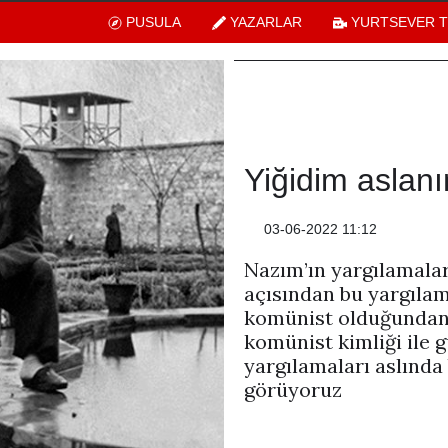
PUSULA
YAZARLAR
YURTSEVER 
Yiğidim aslanı
03-06-2022 11:12
Nazım’ın yargılamala
açısından bu yargıla
komünist olduğundan
komünist kimliği ile 
yargılamaları aslında 
görüyoruz