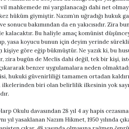
il mahkemede mi yargılanacağı dahi net olmayı
 kez hüküm giymiştir. Nazım’ın uğradığı hukuk ga
i ve sonucu bakımından da en yakıcısıdır. Zira b
nde kalacaktır. Bu haliyle amaç komünist düşünce
p, yasa koyucu bunun için deyim yerinde sürekli
 kişiye göre eğip bükmüştür. Ne yazık ki, bu hus
r, zira bugün de Meclis dahi değil, tek bir kişi, i
ı çıkararak benzer uygulamalara neden olmaktadı
i, hukuki güvenirliliği tamamen ortadan kaldır
lkelerinden biri olan belirlilik ilkesinin yok sa
dır.
Harp Okulu davasından 28 yıl 4 ay hapis cezasına
aynı yıl yasaklanan Nazım Hikmet, 1950 yılında çık
apisten çıkar. 48 yaşında olmasına rağmen ömr