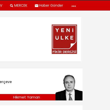
TV
MERCEK
Haber Gönder
erçeve
Hikmet Yaman