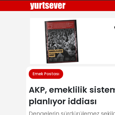
Emek Postası
AKP, emeklilik siste
planlıyor iddiası
Dengelerin sürdürülemez şekild