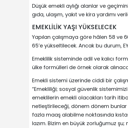
Düşük emekli aylığı alanlar ve geçimin
gıda, ulaşım, yakıt ve kira yardımı veri
EMEKLİLİK YAŞI YÜKSELECEK
Yapılan çalışmaya göre hâlen 58 ve 60
65’e yükseltilecek. Ancak bu durum, EYT
Emeklilik sisteminde adil ve kalıcı for
ülke formülleri de örnek olarak alınaca
Emekli sistemi üzerinde ciddi bir çalı
“Emekliliği; sosyal güvenlik sistemimizi
emeklilerin emekli olacakları tarih iti
netleştirileceği, dönem dönem bunlar 
fazla maaş alabilme noktasında kıstas
lazım. Bizim en büyük zorluğumuz şu; 