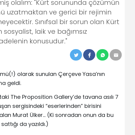
izmiş olalım: "Kürt sorununda çözümün
ü uzatmaktan ve gerici bir rejimin
cektir. Sınıfsal bir sorun olan Kürt
osyalist, laik ve bağımsız
adelenin konusudur."
ü(!) olarak sunulan Çerçeve Yasa’nın
ma geldi.
aki The Proposition Gallery’de tavana asılı 7
şan sergisindeki “eserlerinden” birisini
 alan Murat Ülker… (Ki sonradan onun da bu
attığı da yazıldı.)