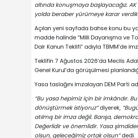
altında konuşmaya başlayacağız. AK P
yolda beraber yürümeye karar verdik
Açılan yeni sayfada bahse konu bu ya
madde halinde “Milli Dayanışma ve T
Dair Kanun Teklifi” adıyla TBMM’de imz
Teklifin 7 Ağustos 2026’da Meclis Ad
Genel Kurul’da görüşülmesi planlandığı
Yasa taslağını imzalayan DEM Parti a
“Bu yasa hepimiz için bir imkândır. 
dönüştürmek istiyoruz”
diyerek,
“Bugü
atılmış bir imza değil. Barışa, demokra
Değerlidir ve önemlidir. Yasa şimdide
olsun, geleceğimiz ortak olsun”
dedi.