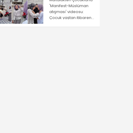
'Manifest-Müslüman
atışması' videosu:
Çocuk yaştan itibaren
ayrıştırma