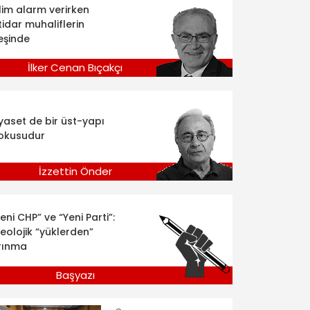
klim alarm verirken
tidar muhaliflerin
eşinde
İlker Cenan Bıçakçı
iyaset de bir üst-yapı
okusudur
İzzettin Önder
eni CHP” ve “Yeni Parti”:
deolojik “yüklerden”
rınma
Başyazı