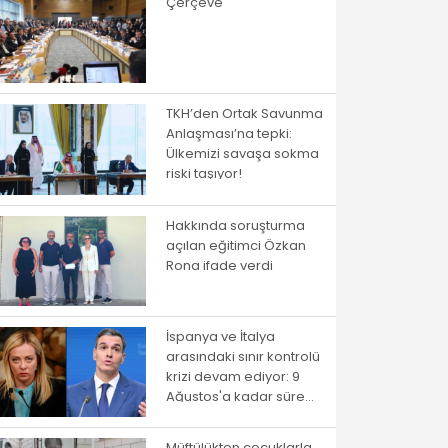
Çerçeve
TKH’den Ortak Savunma
Anlaşması’na tepki:
Ülkemizi savaşa sokma
riski taşıyor!
Hakkında soruşturma
açılan eğitimci Özkan
Rona ifade verdi
İspanya ve İtalya
arasındaki sınır kontrolü
krizi devam ediyor: 9
Ağustos'a kadar süre
verildi
Müftülükten çocuklarla