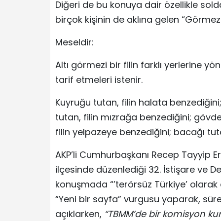
Diğeri de bu konuya dair özellikle so
birçok kişinin de aklına gelen “Görmezler
Meseldir:
Altı görmezi bir filin farklı yerlerine y
tarif etmeleri istenir.
Kuyruğu tutan, filin halata benzediğini;
tutan, filin mızrağa benzediğini; gövdey
filin yelpazeye benzediğini; bacağı tut
AKP’li Cumhurbaşkanı Recep Tayyip Er
ilçesinde düzenlediği 32. İstişare ve 
konuşmada “’terörsüz Türkiye’ olarak 
“Yeni bir sayfa” vurgusu yaparak, süre
açıklarken,
“TBMM’de bir komisyon kurac