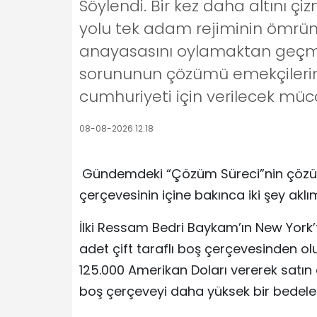
Söylendi. Bir kez daha altını ç
yolu tek adam rejiminin ömrün
anayasasını oylamaktan geçmeye
sorununun çözümü emekçilerin s
cumhuriyeti için verilecek müc
08-08-2026 12:18
Gündemdeki “Çözüm Süreci”nin çözüm
çerçevesinin içine bakınca iki şey aklı
İlki Ressam Bedri Baykam’ın New York’t
adet çift taraflı boş çerçevesinden olu
125.000 Amerikan Doları vererek satın
boş çerçeveyi daha yüksek bir bedele s