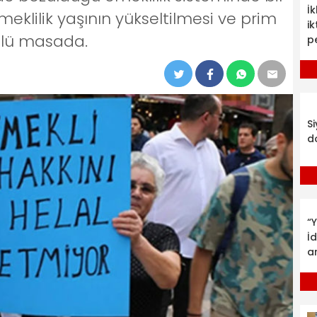
İ
Emeklilik yaşının yükseltilmesi ve prim
ik
ülü masada.
p
S
d
“Y
İ
a