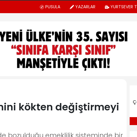
PUSULA
YAZARLAR
YURTSEVER 
Ç
mini kökten değiştirmeyi
e bozulduğu emeklilik sisteminde bir