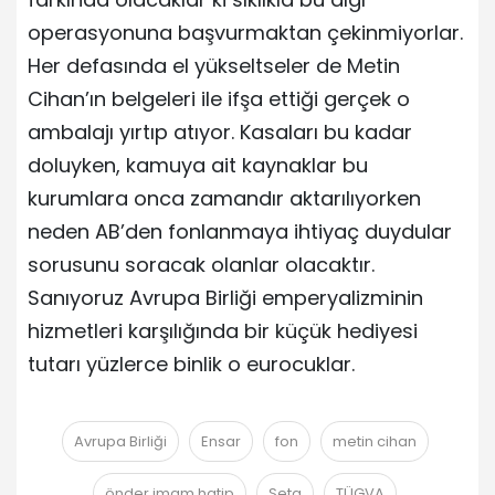
operasyonuna başvurmaktan çekinmiyorlar.
Her defasında el yükseltseler de Metin
Cihan’ın belgeleri ile ifşa ettiği gerçek o
ambalajı yırtıp atıyor. Kasaları bu kadar
doluyken, kamuya ait kaynaklar bu
kurumlara onca zamandır aktarılıyorken
neden AB’den fonlanmaya ihtiyaç duydular
sorusunu soracak olanlar olacaktır.
Sanıyoruz Avrupa Birliği emperyalizminin
hizmetleri karşılığında bir küçük hediyesi
tutarı yüzlerce binlik o eurocuklar.
Avrupa Birliği
Ensar
fon
metin cihan
önder imam hatip
Seta
TÜGVA