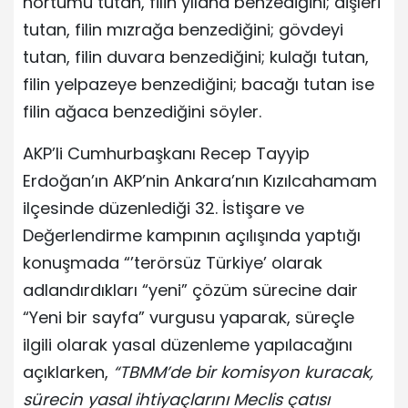
hortumu tutan, filin yılana benzediğini; dişleri
tutan, filin mızrağa benzediğini; gövdeyi
tutan, filin duvara benzediğini; kulağı tutan,
filin yelpazeye benzediğini; bacağı tutan ise
filin ağaca benzediğini söyler.
AKP’li Cumhurbaşkanı Recep Tayyip
Erdoğan’ın AKP’nin Ankara’nın Kızılcahamam
ilçesinde düzenlediği 32. İstişare ve
Değerlendirme kampının açılışında yaptığı
konuşmada “’terörsüz Türkiye’ olarak
adlandırdıkları “yeni” çözüm sürecine dair
“Yeni bir sayfa” vurgusu yaparak, süreçle
ilgili olarak yasal düzenleme yapılacağını
açıklarken,
“TBMM’de bir komisyon kuracak,
sürecin yasal ihtiyaçlarını Meclis çatısı