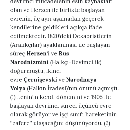
devrimci mücadelenin esin kaynakları
olan ve Herzen ile birlikte başlayan
evrenin, üç ayrı aşamadan geçerek
kendilerine geldikleri açıkça ifade
edilmektedir. 1820’deki Dekabristlerin
(Aralıkçılar) ayaklanması ile başlayan
süreç
Herzen
‘i ve
Rus
Narodnizmini
(Halkçı-Devimcilik)
doğurmuştu, ikinci
evre
Çernişevski
ve
Narodnaya
Volya
(Halkın İradesi)’nın önünü açmıştı.
(1) Lenin’in kendi dönemini ve 1905 ile
başlayan devrimci süreci üçüncü evre
olarak görüyor ve işçi sınıfı hareketinin
“zafere” ulaşacağını düşünüyordu. (2)