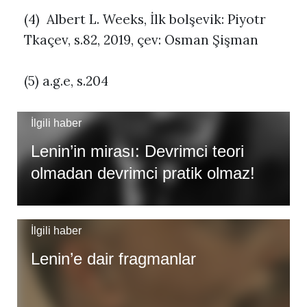
(4) Albert L. Weeks, İlk bolşevik: Piyotr
Tkaçev, s.82, 2019, çev: Osman Şişman
(5) a.g.e, s.204
İlgili haber
Lenin’in mirası: Devrimci teori
olmadan devrimci pratik olmaz!
İlgili haber
Lenin’e dair fragmanlar