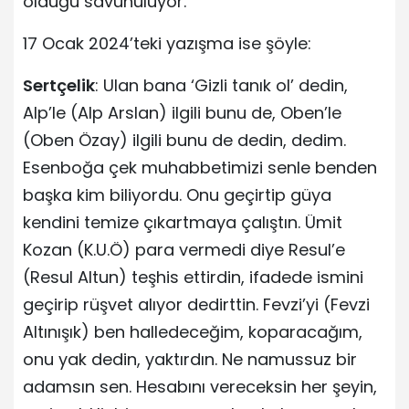
olduğu savunuluyor.
17 Ocak 2024’teki yazışma ise şöyle:
Sertçelik
: Ulan bana ‘Gizli tanık ol’ dedin,
Alp’le (Alp Arslan) ilgili bunu de, Oben’le
(Oben Özay) ilgili bunu de dedin, dedim.
Esenboğa çek muhabbetimizi senle benden
başka kim biliyordu. Onu geçirtip güya
kendini temize çıkartmaya çalıştın. Ümit
Kozan (K.U.Ö) para vermedi diye Resul’e
(Resul Altun) teşhis ettirdin, ifadede ismini
geçirip rüşvet alıyor dedirttin. Fevzi’yi (Fevzi
Altınışık) ben halledeceğim, koparacağım,
onu yak dedin, yaktırdın. Ne namussuz bir
adamsın sen. Hesabını vereceksin her şeyin,