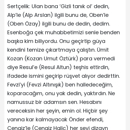
Sertçelik: Ulan bana ‘Gizli tanık ol’ dedin,
Alp’le (Alp Arslan) ilgili bunu de, Oben’le
(Oben Özay) ilgili bunu de dedin, dedim.
Esenboğa çek muhabbetimizi senle benden
başka kim biliyordu. Onu geçirtip güya
kendini temize çıkartmaya çalıştın. Ümit
Kozan (Kozan Umut Öztürk) para vermedi
diye Resul’e (Resul Altun) teşhis ettirdin,
ifadede ismini geçirip rüşvet alıyor dedirttin.
Fevzi’yi (Fevzi Altınışık) ben halledeceğim,
koparacağım, onu yak dedin, yaktırdın. Ne
namussuz bir adamsın sen. Hesabını
vereceksin her şeyin, emin ol. Hiçbir şey
yanına kar kalmayacak Önder efendi,
Cengiz’le (Cengiz Haliç) her şeyi dizayn