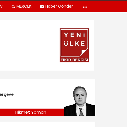
TV
MERCEK
Haber Gönder
erçeve
Hikmet Yaman