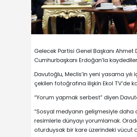
Gelecek Partisi Genel Başkanı Ahmet D
Cumhurbaşkanı Erdoğan’la kaydedilen 
Davutoğlu, Meclis’in yeni yasama yılı 
çekilen fotoğrafına ilişkin Ekol TV’de k
“Yorum yapmak serbest” diyen Davutoğ
“Sosyal medyanın gelişmesiyle daha da
resimlerle dünyayı yorumlamak. Orada
oturduysak bir kare üzerindeki vücut 