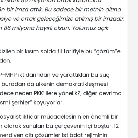
Bu imkânı 86 milyonun ortak kazancına
n bir imza attık. Bu sadece bir metnin altına
siye ve ortak geleceğimize atılmış bir imzadır.
n 86 milyona hayırlı olsun. Yolumuz açık
ilen bir kısım solda fil tarifiyle bu “çözüm”e
den.
AKP-MHP iktidarından ve yarattıkları bu suç
 buradan da ülkenin demokratikleşmesi
ece neden PKK’lilere yönelik?, diğer devrimci
smi şerhler” koyuyorlar.
sosyalist iktidar mücadelesinin en önemli bir
 olarak sunulan bu çerçevenin içi boştur. 12
erdiven altı çözümler istibdat rejiminin