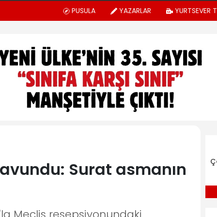
PUSULA
YAZARLAR
YURTSEVER 
Ç
savundu: Surat asmanın
la Meclis resepsiyonundaki