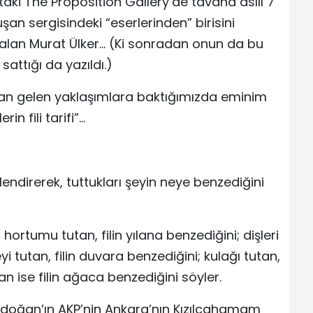
aki The Proposition Gallery’de tavana asılı 7
şan sergisindeki “eserlerinden” birisini
 alan Murat Ülker… (Ki sonradan onun da bu
attığı da yazıldı.)
ldan gelen yaklaşımlara baktığımızda eminim
in fili tarifi”…
önlendirerek, tuttukları şeyin neye benzediğini
 hortumu tutan, filin yılana benzediğini; dişleri
i tutan, filin duvara benzediğini; kulağı tutan,
an ise filin ağaca benzediğini söyler.
doğan’ın AKP’nin Ankara’nın Kızılcahamam