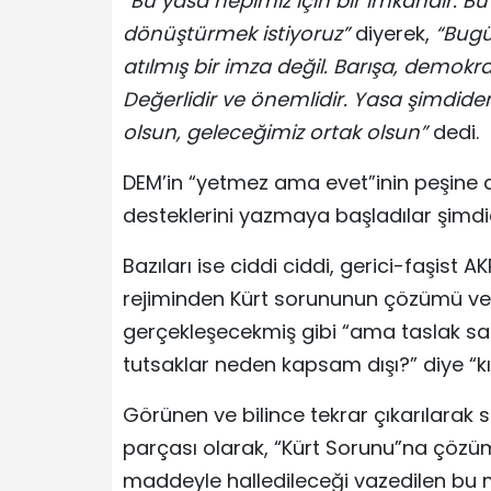
“Bu yasa hepimiz için bir imkândır. 
dönüştürmek istiyoruz”
diyerek,
“Bugü
atılmış bir imza değil. Barışa, demokra
Değerlidir ve önemlidir. Yasa şimdide
olsun, geleceğimiz ortak olsun”
dedi.
DEM’in “yetmez ama evet”inin peşine diz
desteklerini yazmaya başladılar şimdi
Bazıları ise ciddi ciddi, gerici-faşist 
rejiminden Kürt sorununun çözümü ve
gerçekleşecekmiş gibi “ama taslak sad
tutsaklar neden kapsam dışı?” diye “kı
Görünen ve bilince tekrar çıkarılarak 
parçası olarak, “Kürt Sorunu”na çözüm
maddeyle halledileceği vazedilen bu m