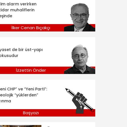
klim alarm verirken
tidar muhaliflerin
eşinde
İlker Cenan Bıçakçı
iyaset de bir üst-yapı
okusudur
İzzettin Önder
eni CHP” ve “Yeni Parti”:
deolojik “yüklerden”
rınma
Başyazı