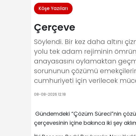
Köşe Yazıları
Çerçeve
Söylendi. Bir kez daha altını ç
yolu tek adam rejiminin ömrün
anayasasını oylamaktan geçmeye
sorununun çözümü emekçilerin s
cumhuriyeti için verilecek müc
08-08-2026 12:18
Gündemdeki “Çözüm Süreci”nin çözüm
çerçevesinin içine bakınca iki şey aklı