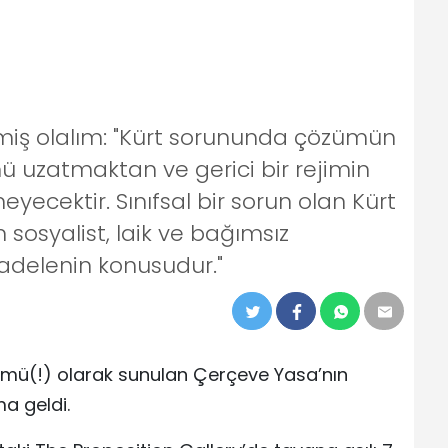
izmiş olalım: "Kürt sorununda çözümün
ü uzatmaktan ve gerici bir rejimin
cektir. Sınıfsal bir sorun olan Kürt
osyalist, laik ve bağımsız
adelenin konusudur."
ü(!) olarak sunulan Çerçeve Yasa’nın
ma geldi.