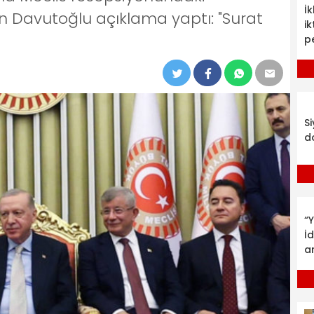
İ
len Davutoğlu açıklama yaptı: "Surat
ik
p
S
d
“Y
İ
a