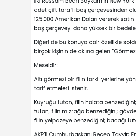
İlki Ressam Bedri Baykam’ın New York’t
adet çift taraflı boş çerçevesinden olu
125.000 Amerikan Doları vererek satın
boş çerçeveyi daha yüksek bir bedele s
Diğeri de bu konuya dair özellikle so
birçok kişinin de aklına gelen “Görmezler
Meseldir:
Altı görmezi bir filin farklı yerlerine y
tarif etmeleri istenir.
Kuyruğu tutan, filin halata benzediğini;
tutan, filin mızrağa benzediğini; gövdey
filin yelpazeye benzediğini; bacağı tut
AKP’li Cumhurbaşkanı Recep Tayyip Er