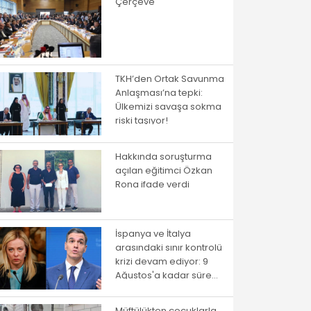
Çerçeve
TKH’den Ortak Savunma
Anlaşması’na tepki:
Ülkemizi savaşa sokma
riski taşıyor!
Hakkında soruşturma
açılan eğitimci Özkan
Rona ifade verdi
İspanya ve İtalya
arasındaki sınır kontrolü
krizi devam ediyor: 9
Ağustos'a kadar süre
verildi
Müftülükten çocuklarla