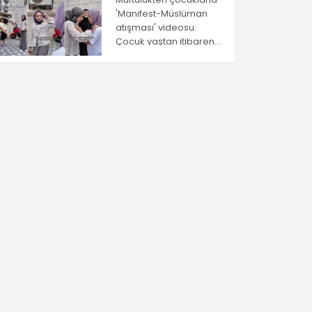
'Manifest-Müslüman
atışması' videosu:
Çocuk yaştan itibaren
ayrıştırma