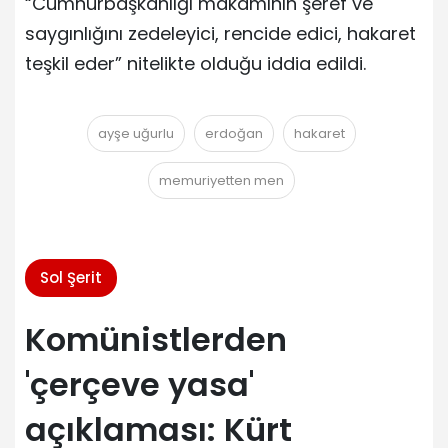
“Cumhurbaşkanlığı makamının şeref ve
saygınlığını zedeleyici, rencide edici, hakaret
teşkil eder” nitelikte olduğu iddia edildi.
ayşe uğurlu
erdoğan
hakaret
memuriyetten men
Sol Şerit
Komünistlerden
'çerçeve yasa'
açıklaması: Kürt