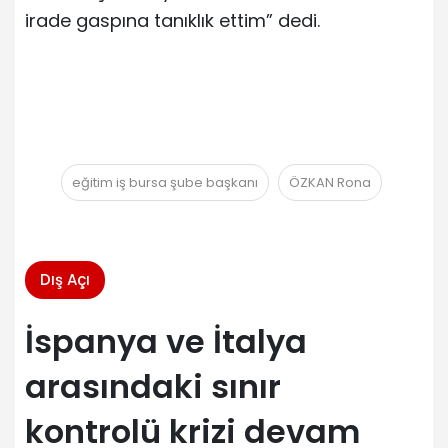
irade gaspına tanıklık ettim” dedi.
eğitim iş bursa şube başkanı
ÖZKAN Rona
Dış Açı
İspanya ve İtalya
arasındaki sınır
kontrolü krizi devam