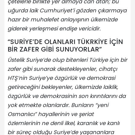
çetelerle birlikte yer almaya can atan; bu
uğurda laik Cumhuriyet’i gözden çıkarmaya
hazır bir muhalefet anlayışının ülkemizde
giderek yerleşmesi endişe vericidir.
“SURİYE’DE OLANLARI TÜKRKİYE İÇİN
BİR ZAFER GİBİ SUNUYORLAR”
Üstelik Suriye’de olup bitenleri Türkiye için bir
zafer gibi sunarak destekleyenler, cihatçı
HTŞ’nin Suriye’ye özgürlük ve demokrasi
getireceğini bekleyenler, ülkemizde laiklik,
özgürlük ve demokrasinin son kırıntılarını da
yok etmekte olanlardır. Bunların “yeni
Osmanlıcı” hayallerinin ve şeriat
özlemlerinin ne denli ilkel, karanlık ve kanlı
bir süreç olduğu Suriye’de yaşananlara