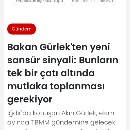
Eyüpsultan İlçe Müftülüğü
manifest
sakarya
Gündem
Bakan Gürlek'ten yeni
sansür sinyali: Bunların
tek bir çatı altında
mutlaka toplanması
gerekiyor
Iğdır'da konuşan Akın Gürlek, ekim
ayında TBMM gündemine gelecek