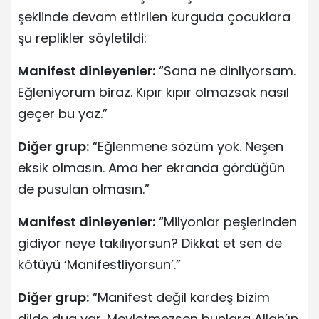
şeklinde devam ettirilen kurguda çocuklara
şu replikler söyletildi:
Manifest dinleyenler:
“Sana ne dinliyorsam.
Eğleniyorum biraz. Kıpır kıpır olmazsak nasıl
geçer bu yaz.”
Diğer grup:
“Eğlenmene sözüm yok. Neşen
eksik olmasın. Ama her ekranda gördüğün
de pusulan olmasın.”
Manifest dinleyenler:
“Milyonlar peşlerinden
gidiyor neye takılıyorsun? Dikkat et sen de
kötüyü ‘Manifestliyorsun’.”
Diğer grup:
“Manifest değil kardeş bizim
dilde dua var. Meyletmezsen bunlara Allah’ın