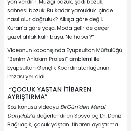
yön verdirir. Müziği bozuk, şekli bozuk,
sahnesi bozuk. Bu kadar yamukluk içinde
nasıl olur doğruluk? Alkışa göre değil,
Kuran’a göre yaşa. Moda gelir de geçer
güzel ahlak kalır başa. Ne haber?”
Videonun kapanışında Eyüpsultan Müftülüğü
“Benim Ahlakım Projesi” amblemi ile
Eyüpsultan Gençlik Koordinatörlüğünün
imzası yer aldı.
“ÇOCUK YAŞTAN İTİBAREN
AYRIŞTIRMA”
Söz konusu videoyu
BirGün’den Meral
Danyıldız’a
değerlendiren Sosyolog Dr. Deniz
Bağrıaçık, çocuk yaştan itibaren ayrıştırma