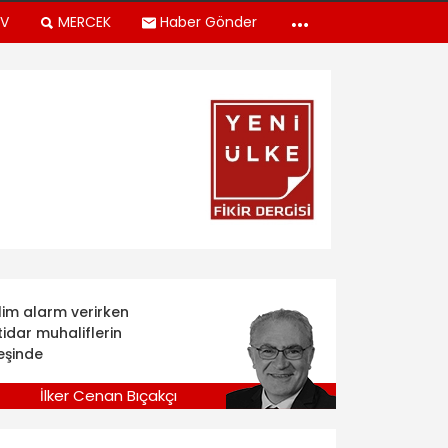
TV
MERCEK
Haber Gönder
klim alarm verirken
tidar muhaliflerin
eşinde
İlker Cenan Bıçakçı