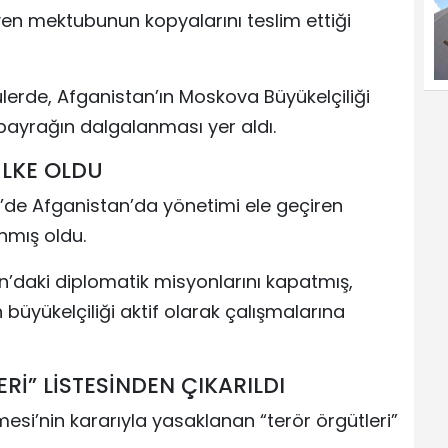
n mektubunun kopyalarını teslim ettiği
lerde, Afganistan’ın Moskova Büyükelçiliği
 bayrağın dalgalanması yer aldı.
ÜLKE OLDU
1’de Afganistan’da yönetimi ele geçiren
ınmış oldu.
n’daki diplomatik misyonlarını kapatmış,
 büyükelçiliği aktif olarak çalışmalarına
İ” LİSTESİNDEN ÇIKARILDI
si’nin kararıyla yasaklanan “terör örgütleri”