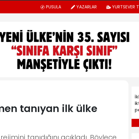
PUSULA
YAZARLAR
YURTSEVER 
İ
ik
men tanıyan ilk ülke
p
ejimini tanıdığını açıkladı. Böylece