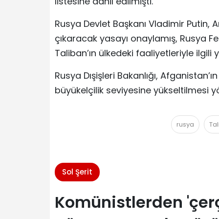
listesine dahil edilmişti.
Rusya Devlet Başkanı Vladimir Putin, Ar
çıkaracak yasayı onaylamış, Rusya 
Taliban’ın ülkedeki faaliyetleriyle ilgi
Rusya Dışişleri Bakanlığı, Afganistan’ı
büyükelçilik seviyesine yükseltilmesi yö
rusya
Ta
Sol Şerit
Komünistlerden 'çer