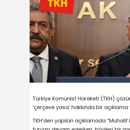
Türkiye Komünist Hareketi (TKH) çöz
‘çerçeve yasa’ hakkında bir açıklama 
TKH’den yapılan açıklamada “Muhalif 
furyası devam ederken, böylesi bir me