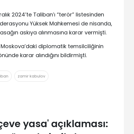
alık 2024’te Taliban’ı “terör” listesinden
Federasyonu Yüksek Mahkemesi de nisanda,
li yasağın askıya alınmasına karar vermişti.
n Moskova’daki diplomatik temsilciliğinin
nünde karar alındığını bildirmişti.
liban
zamir kabulov
çeve yasa' açıklaması: