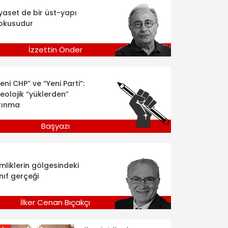
iyaset de bir üst-yapı
okusudur
İzzettin Önder
eni CHP” ve “Yeni Parti”:
deolojik “yüklerden”
rınma
Başyazı
imliklerin gölgesindeki
nıf gerçeği
İlker Cenan Bıçakçı