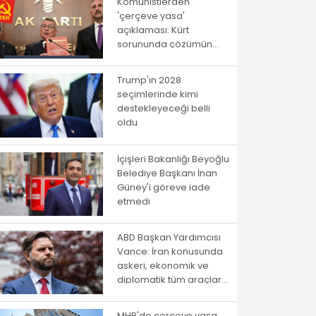
Komünistlerden
'çerçeve yasa'
açıklaması: Kürt
sorununda çözümün
yolu istibdat rejiminden
geçmiyor!
Trump'ın 2028
seçimlerinde kimi
destekleyeceği belli
oldu
İçişleri Bakanlığı Beyoğlu
Belediye Başkanı İnan
Güney'i göreve iade
etmedi
ABD Başkan Yardımcısı
Vance: İran konusunda
askeri, ekonomik ve
diplomatik tüm araçlar
kullanılacak
MHP'de çerçeve yasa