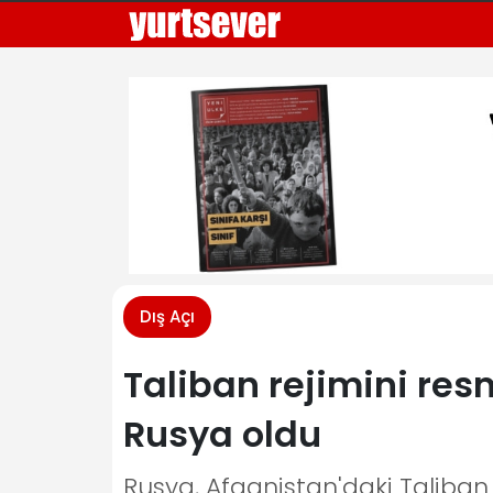
Dış Açı
Taliban rejimini res
Rusya oldu
Rusya, Afganistan'daki Taliban r