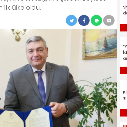
ilk ülke oldu.
S
d
“Y
İ
a
K
sı