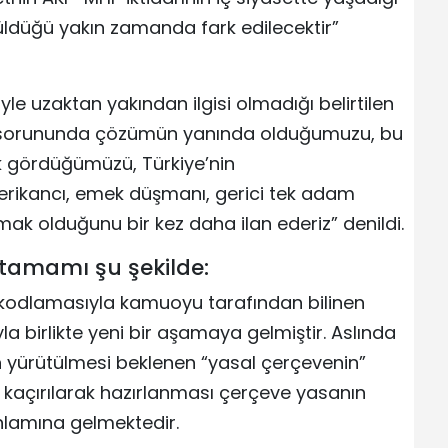
üldüğü yakın zamanda fark edilecektir”
le uzaktan yakından ilgisi olmadığı belirtilen
t sorununda çözümün yanında olduğumuzu, bu
rak gördüğümüzü, Türkiye’nin
rikancı, emek düşmanı, gerici tek adam
mak olduğunu bir kez daha ilan ederiz” denildi.
tamamı şu şekilde:
 kodlamasıyla kamuoyu tarafından bilinen
a birlikte yeni bir aşamaya gelmiştir. Aslında
n yürütülmesi beklenen “yasal çerçevenin”
kaçırılarak hazırlanması çerçeve yasanın
anlamına gelmektedir.