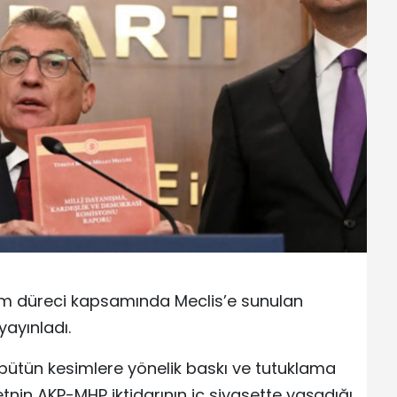
üm düreci kapsamında Meclis’e sunulan
yayınladı.
bütün kesimlere yönelik baskı ve tutuklama
tnin AKP-MHP iktidarının iç siyasette yaşadığı