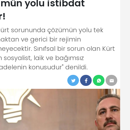
mün yolu istibdat
r!
Kürt sorununda çözümün yolu tek
tan ve gerici bir rejimin
cektir. Sınıfsal bir sorun olan Kürt
osyalist, laik ve bağımsız
adelenin konusudur" denildi.