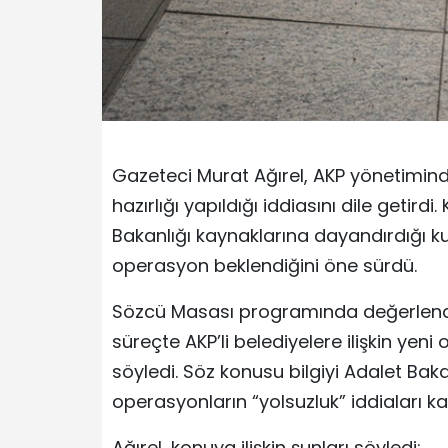
Gazeteci Murat Ağırel, AKP yönetimind
hazırlığı yapıldığı iddiasını dile getir
Bakanlığı kaynaklarına dayandırdığı ku
operasyon beklendiğini öne sürdü.
Sözcü Masası programında değerlend
süreçte AKP’li belediyelere ilişkin ye
söyledi. Söz konusu bilgiyi Adalet Bakan
operasyonların “yolsuzluk” iddiaları k
Ağırel, konuya ilişkin şunları söyledi: