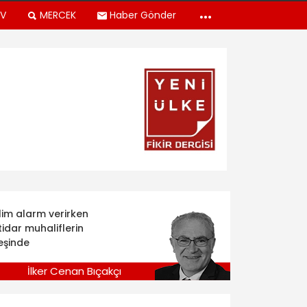
TV
MERCEK
Haber Gönder
klim alarm verirken
tidar muhaliflerin
eşinde
İlker Cenan Bıçakçı