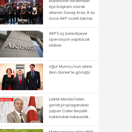
Butlancılar tarafından
ilçe başkanı olarak
atanan Savaş Aras, 8 ay
önce AKP rozeti takmış
AKP'li üç belediyeye
operasyon yapılacak
iddiası
Uğur Mumcu'nun ailesi
Akın Gürlek'le görüştü
Laiklik Meclisi'nden
şeriat propagandası
yapan Cafer Beydilli
hakkındaki takipsizlik
kararına itiraz
Mahkemenin iptal ettiği