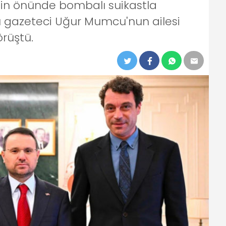
nin önünde bombalı suikastla
 gazeteci Uğur Mumcu'nun ailesi
örüştü.