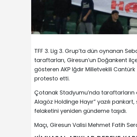
TFF 3. Lig 3. Grup’ta dün oynanan Se
taraftarları, Giresun’un Doğankent il
gösteren AKP Iğdır Milletvekili Cantürk
protesto etti.
Çotanak Stadyumu’nda taraftarların a
Alagöz Holdinge Hayır” yazılı pankar
felaketini yeniden gündeme taşıdı.
Maçı, Giresun Valisi Mehmet Fatih Serd