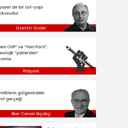
iyaset de bir üst-yapı
okusudur
İzzettin Önder
eni CHP” ve “Yeni Parti”:
deolojik “yüklerden”
rınma
Başyazı
imliklerin gölgesindeki
nıf gerçeği
İlker Cenan Bıçakçı