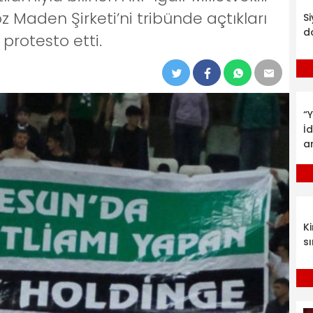
 Maden Şirketi’ni tribünde açtıkları
S
d
 protesto etti.
“Y
İ
a
K
sı