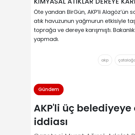
KİMYASAL ATIKLAR DEREYE KARI
Öte yandan BirGün, AKP’li Alagöz’ün 
atık havuzunun yağmurun etkisiyle taşt
toprağa ve dereye karışmıştı. Bakanlık 
yapmadı.
akp
çatalağ
Gündem
AKP'li üç belediyey
iddiası