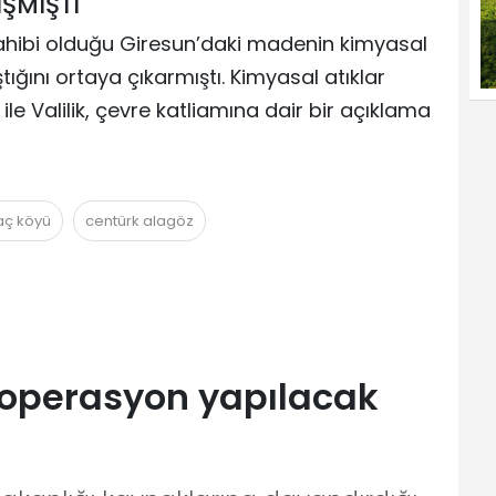
ŞMIŞTI
sahibi olduğu Giresun’daki madenin kimyasal
ığını ortaya çıkarmıştı. Kimyasal atıklar
ile Valilik, çevre katliamına dair bir açıklama
aç köyü
centürk alagöz
e operasyon yapılacak