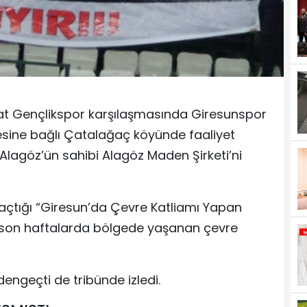
bat Gençlikspor karşılaşmasında Giresunspor
çesine bağlı Çatalağaç köyünde faaliyet
 Alagöz’ün sahibi Alagöz Maden Şirketi’ni
çtığı “Giresun’da Çevre Katliamı Yapan
t, son haftalarda bölgede yaşanan çevre
engeçti de tribünde izledi.