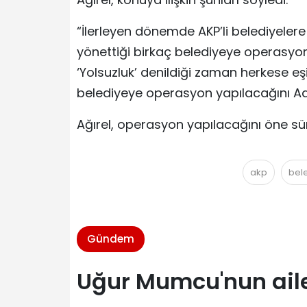
“İlerleyen dönemde AKP’li belediyeler
yönettiği birkaç belediyeye operasyon
‘Yolsuzluk’ denildiği zaman herkese eşi
belediyeye operasyon yapılacağını Ad
Ağırel, operasyon yapılacağını öne sü
akp
bel
Gündem
Uğur Mumcu'nun ailes