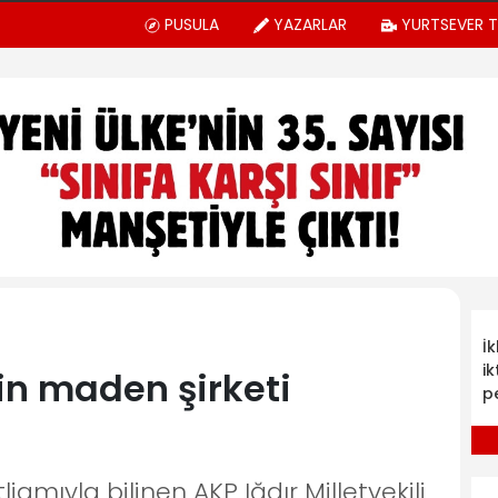
PUSULA
YAZARLAR
YURTSEVER 
İ
ik
lin maden şirketi
p
iamıyla bilinen AKP Iğdır Milletvekili