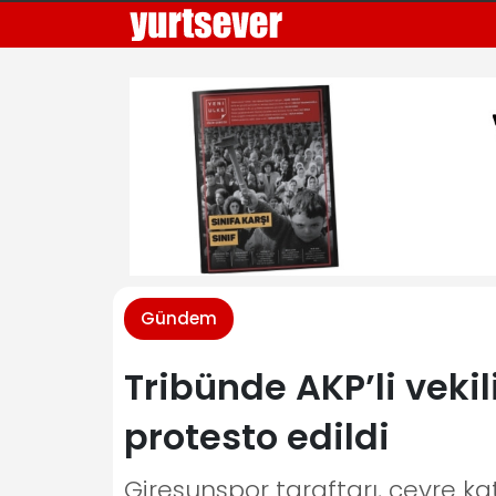
Gündem
Tribünde AKP’li veki
protesto edildi
Giresunspor taraftarı, çevre katl