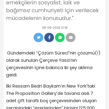
emekçilerin sosyalist, laik ve
bağımsız cumhuriyeti için verilecek
mücadelenin konusudur."
08-08-2026 12:18
Gündemdeki “Çözüm Süreci”nin çözümü(!)
olarak sunulan Çerçeve Yasa’nın
çerçevesinin içine bakınca iki şey aklıma
geldi.
İlki Ressam Bedri Baykam’ın New York’taki
The Proposition Gallery’de tavana asılı 7
adet çift taraflı boş çerçevesinden oluşan
sergisindeki “eserlerinden” birisini 125.000