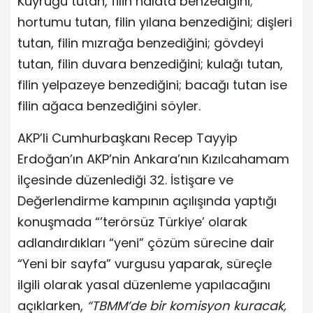
Kuyruğu tutan, filin halata benzediğini;
hortumu tutan, filin yılana benzediğini; dişleri
tutan, filin mızrağa benzediğini; gövdeyi
tutan, filin duvara benzediğini; kulağı tutan,
filin yelpazeye benzediğini; bacağı tutan ise
filin ağaca benzediğini söyler.
AKP’li Cumhurbaşkanı Recep Tayyip
Erdoğan’ın AKP’nin Ankara’nın Kızılcahamam
ilçesinde düzenlediği 32. İstişare ve
Değerlendirme kampının açılışında yaptığı
konuşmada “’terörsüz Türkiye’ olarak
adlandırdıkları “yeni” çözüm sürecine dair
“Yeni bir sayfa” vurgusu yaparak, süreçle
ilgili olarak yasal düzenleme yapılacağını
açıklarken,
“TBMM’de bir komisyon kuracak,