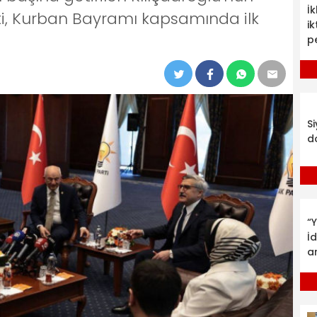
İ
i, Kurban Bayramı kapsamında ilk
ik
p
S
d
“Y
İ
a