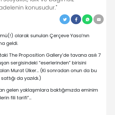
adelenin konusudur."
ü(!) olarak sunulan Çerçeve Yasa’nın
ma geldi.
aki The Proposition Gallery’de tavana asılı 7
şan sergisindeki “eserlerinden” birisini
 alan Murat Ülker… (Ki sonradan onun da bu
attığı da yazıldı.)
ldan gelen yaklaşımlara baktığımızda eminim
in fili tarifi”…