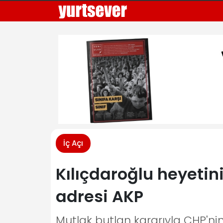
İç Açı
Kılıçdaroğlu heyeti
adresi AKP
Mutlak butlan kararıyla CHP'nin