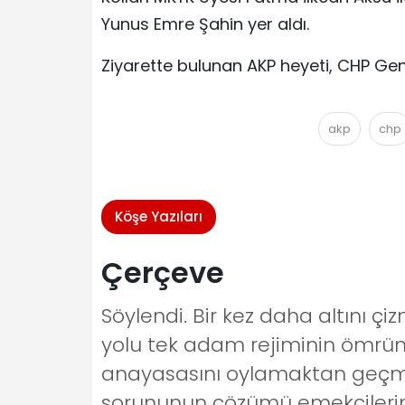
Yunus Emre Şahin yer aldı.
Ziyarette bulunan AKP heyeti, CHP Gen
akp
chp
Köşe Yazıları
Çerçeve
Söylendi. Bir kez daha altını ç
yolu tek adam rejiminin ömrün
anayasasını oylamaktan geçmeye
sorununun çözümü emekçilerin s