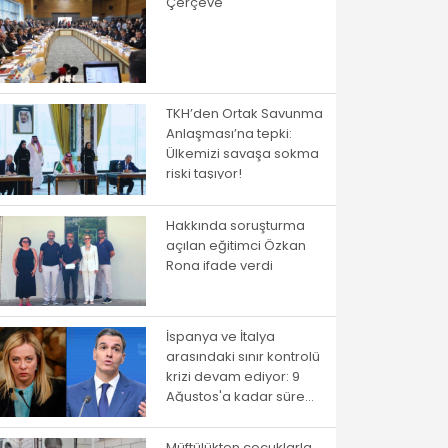
Çerçeve
TKH’den Ortak Savunma
Anlaşması’na tepki:
Ülkemizi savaşa sokma
riski taşıyor!
Hakkında soruşturma
açılan eğitimci Özkan
Rona ifade verdi
İspanya ve İtalya
arasındaki sınır kontrolü
krizi devam ediyor: 9
Ağustos'a kadar süre
verildi
Müftülükten çocuklarla