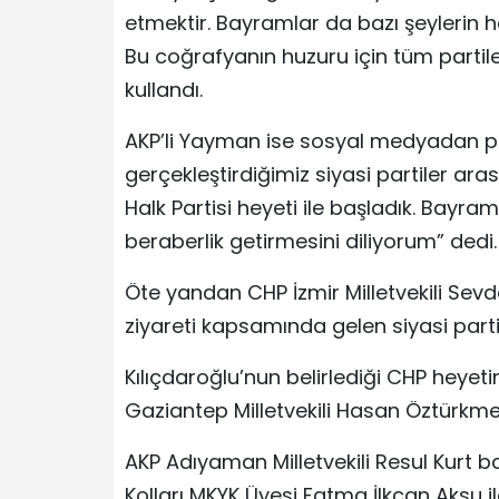
etmektir. Bayramlar da bazı şeylerin hat
Bu coğrafyanın huzuru için tüm partile
kullandı.
AKP’li Yayman ise sosyal medyadan p
gerçekleştirdiğimiz siyasi partiler 
Halk Partisi heyeti ile başladık. Bayram
beraberlik getirmesini diliyorum” dedi.
Öte yandan CHP İzmir Milletvekili Sev
ziyareti kapsamında gelen siyasi parti 
Kılıçdaroğlu’nun belirlediği CHP heyetin
Gaziantep Milletvekili Hasan Öztürkmen
AKP Adıyaman Milletvekili Resul Kurt 
Kolları MKYK Üyesi Fatma İlkcan Aksu i