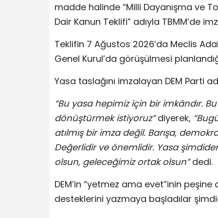
madde halinde “Milli Dayanışma ve T
Dair Kanun Teklifi” adıyla TBMM’de imz
Teklifin 7 Ağustos 2026’da Meclis Ad
Genel Kurul’da görüşülmesi planlandığı
Yasa taslağını imzalayan DEM Parti a
“Bu yasa hepimiz için bir imkândır. 
dönüştürmek istiyoruz”
diyerek,
“Bugü
atılmış bir imza değil. Barışa, demokra
Değerlidir ve önemlidir. Yasa şimdide
olsun, geleceğimiz ortak olsun”
dedi.
DEM’in “yetmez ama evet”inin peşine diz
desteklerini yazmaya başladılar şimdi