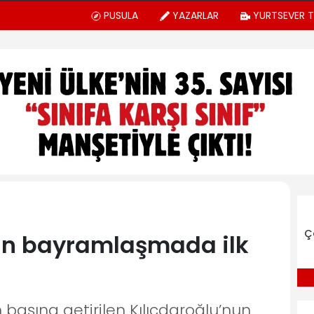
PUSULA
YAZARLAR
YURTSEVER 
Ç
nin bayramlaşmada ilk
 başına getirilen Kılıçdaroğlu’nun