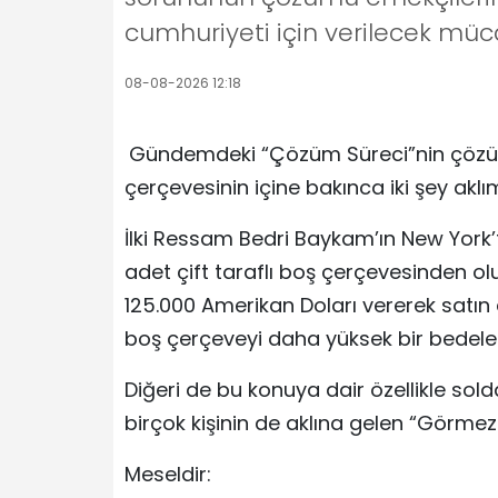
cumhuriyeti için verilecek müc
08-08-2026 12:18
Gündemdeki “Çözüm Süreci”nin çözüm
çerçevesinin içine bakınca iki şey aklı
İlki Ressam Bedri Baykam’ın New York’t
adet çift taraflı boş çerçevesinden olu
125.000 Amerikan Doları vererek satın
boş çerçeveyi daha yüksek bir bedele s
Diğeri de bu konuya dair özellikle so
birçok kişinin de aklına gelen “Görmezler
Meseldir: