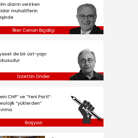
klim alarm verirken
tidar muhaliflerin
eşinde
İlker Cenan Bıçakçı
iyaset de bir üst-yapı
okusudur
İzzettin Önder
eni CHP” ve “Yeni Parti”:
deolojik “yüklerden”
rınma
Başyazı