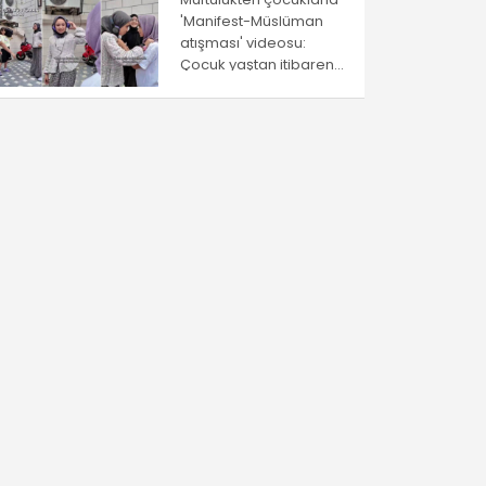
'Manifest-Müslüman
atışması' videosu:
Çocuk yaştan itibaren
ayrıştırma