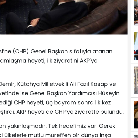
si’ne (CHP) Genel Başkan sıfatıyla atanan
amlaşma heyeti, ilk ziyaretini AKP’ye
emir, Kütahya Milletvekili Ali Fazıl Kasap ve
 heyetinde ise Genel Başkan Yardımcısı Hüseyin
lediği CHP heyeti, üç bayram sonra ilk kez
tirdi. AKP heyeti de CHP’ye ziyarette bulundu.
an yakınlaşmadır. Tek hedefimiz var. Gerek
ki ülkelerle mutlu müreffeh bir dünya inşa