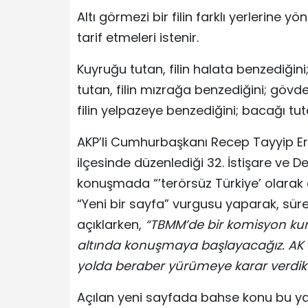
Altı görmezi bir filin farklı yerlerine y
tarif etmeleri istenir.
Kuyruğu tutan, filin halata benzediğini;
tutan, filin mızrağa benzediğini; gövdey
filin yelpazeye benzediğini; bacağı tut
AKP’li Cumhurbaşkanı Recep Tayyip Er
ilçesinde düzenlediği 32. İstişare ve 
konuşmada “’terörsüz Türkiye’ olarak 
“Yeni bir sayfa” vurgusu yaparak, süre
açıklarken,
“TBMM’de bir komisyon kurac
altında konuşmaya başlayacağız. AK P
yolda beraber yürümeye karar verdik
Açılan yeni sayfada bahse konu bu ya