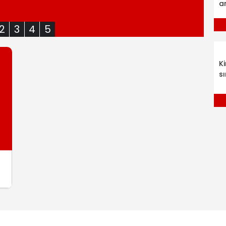
a
2
3
4
5
K
sı