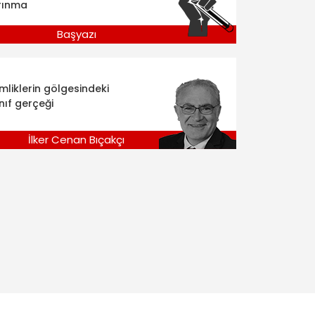
rınma
Başyazı
imliklerin gölgesindeki
nıf gerçeği
İlker Cenan Bıçakçı