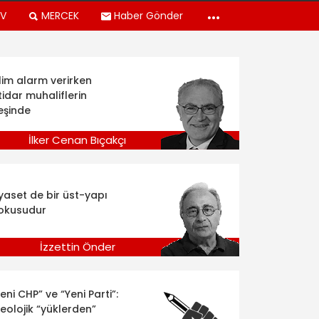
TV
MERCEK
Haber Gönder
klim alarm verirken
tidar muhaliflerin
eşinde
İlker Cenan Bıçakçı
iyaset de bir üst-yapı
okusudur
İzzettin Önder
eni CHP” ve “Yeni Parti”:
deolojik “yüklerden”