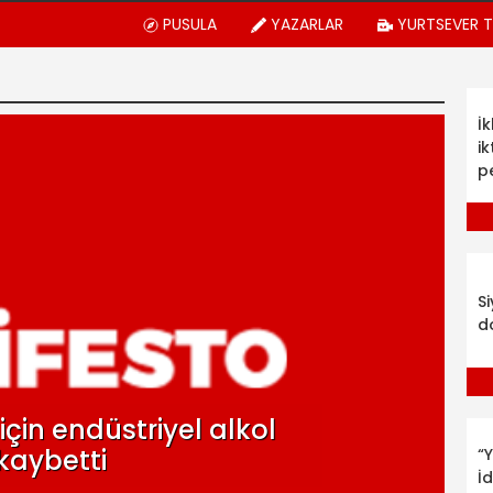
PUSULA
YAZARLAR
YURTSEVER 
İ
ik
p
S
d
çin endüstriyel alkol
 kaybetti
“Y
İ