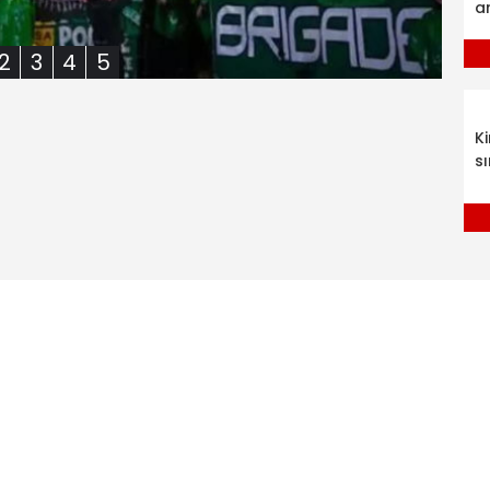
a
2
3
4
5
K
sı