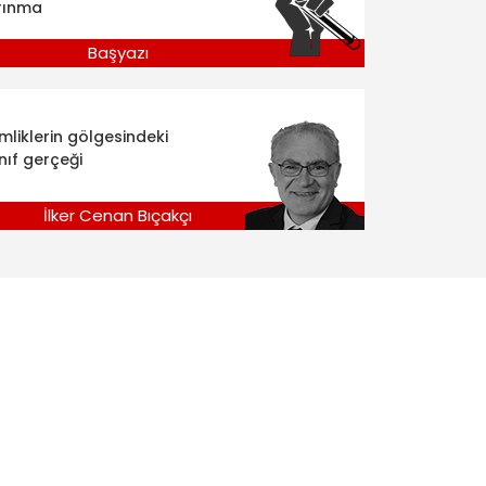
rınma
Başyazı
imliklerin gölgesindeki
nıf gerçeği
İlker Cenan Bıçakçı