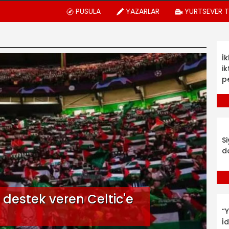
PUSULA
YAZARLAR
YURTSEVER 
İ
ik
p
S
d
e destek veren Celtic'e
“Y
İ