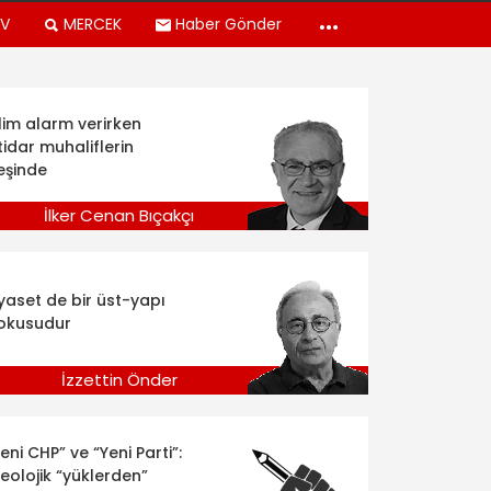
TV
MERCEK
Haber Gönder
klim alarm verirken
tidar muhaliflerin
eşinde
İlker Cenan Bıçakçı
iyaset de bir üst-yapı
okusudur
İzzettin Önder
eni CHP” ve “Yeni Parti”:
deolojik “yüklerden”