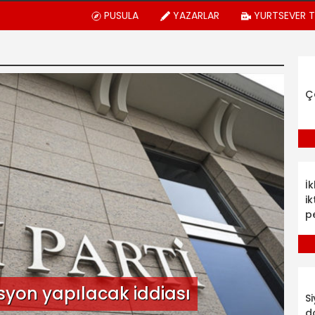
PUSULA
YAZARLAR
YURTSEVER 
Ç
İ
ik
p
syon yapılacak iddiası
S
d