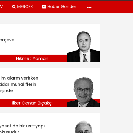
TV
MERCEK
Haber Gönder
erçeve
Hikmet Yaman
klim alarm verirken
tidar muhaliflerin
eşinde
İlker Cenan Bıçakçı
iyaset de bir üst-yapı
okusudur