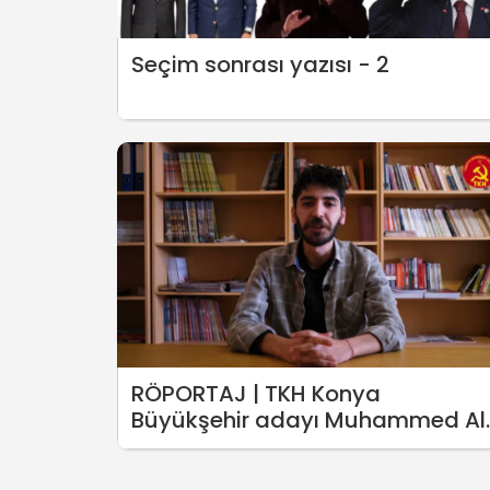
Seçim sonrası yazısı - 2
RÖPORTAJ | TKH Konya
Büyükşehir adayı Muhammed Al
Coplan: Düzen partileri pastanın
aslan payını ayrıcalıklı bir zümre