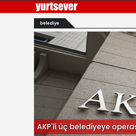
belediye
AKP'li üç belediyeye opera