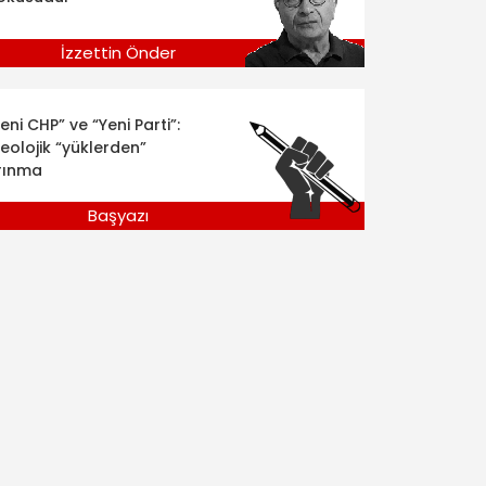
İzzettin Önder
eni CHP” ve “Yeni Parti”:
deolojik “yüklerden”
rınma
Başyazı