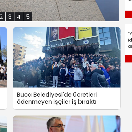
2
3
4
5
“Y
İ
a
Buca Belediyesi'de ücretleri
ödenmeyen işçiler iş bıraktı