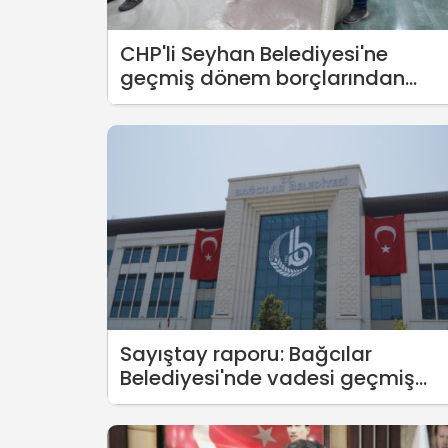
CHP'li Seyhan Belediyesi'ne
geçmiş dönem borçlarından
dolayı haciz geldi
Sayıştay raporu: Bağcılar
Belediyesi'nde vadesi geçmiş
borç, usulsüz araç tahsisi