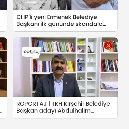
CHP'li yeni Ermenek Belediye
Başkanı ilk gününde skandala
imza attı: Madenci katiliyle ortak
iftar!
RÖPORTAJ | TKH Kırşehir Belediye
i
Başkan adayı Abdulhalim
Yıldırım: Kırşehir'de tek sosyalist
parti olarak seçim pusulasındayız