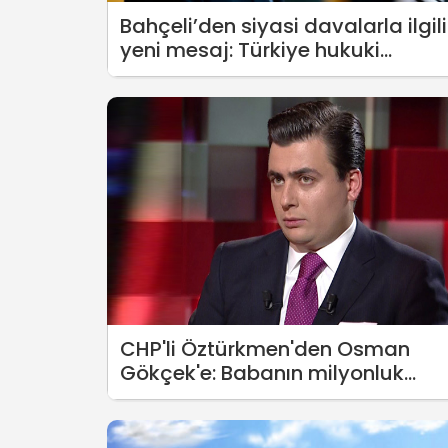
Bahçeli’den siyasi davalarla ilgili
yeni mesaj: Türkiye hukuki
davalardan süratle kurtulmalı
CHP'li Öztürkmen'den Osman
Gökçek'e: Babanın milyonluk
kayıp robotu nerede?