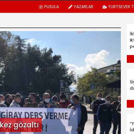
PUSULA
YAZARLAR
YURTSEVER 
İ
ik
p
S
d
 kez gözaltı
“Y
İ