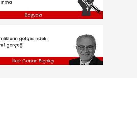
rınma
Başyazı
imliklerin gölgesindeki
nıf gerçeği
İlker Cenan Bıçakçı