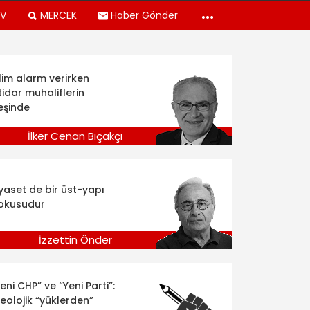
TV
MERCEK
Haber Gönder
klim alarm verirken
tidar muhaliflerin
eşinde
İlker Cenan Bıçakçı
iyaset de bir üst-yapı
okusudur
İzzettin Önder
eni CHP” ve “Yeni Parti”:
deolojik “yüklerden”