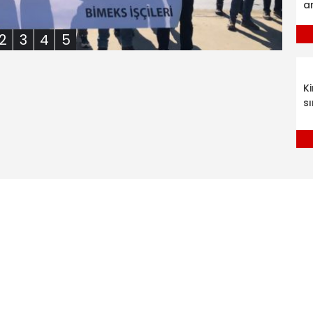
a
2
3
4
5
K
sı