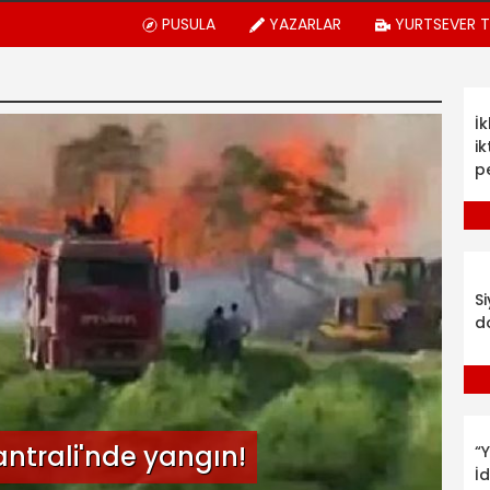
PUSULA
YAZARLAR
YURTSEVER 
İ
ik
p
S
d
antrali'nde yangın!
“Y
İ