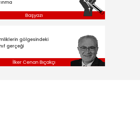
rınma
Başyazı
imliklerin gölgesindeki
nıf gerçeği
İlker Cenan Bıçakçı