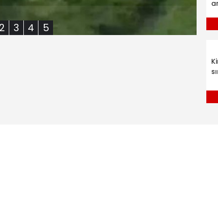
a
2
3
4
5
K
sı