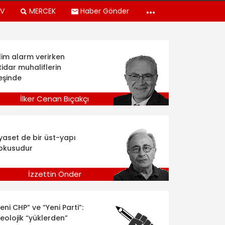
TV
MERCEK
Haber Gönder
klim alarm verirken
tidar muhaliflerin
eşinde
İlker Cenan Bıçakçı
iyaset de bir üst-yapı
okusudur
İzzettin Önder
eni CHP” ve “Yeni Parti”:
deolojik “yüklerden”