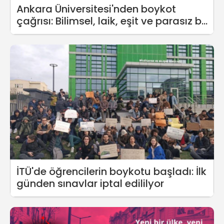
Ankara Üniversitesi'nden boykot
çağrısı: Bilimsel, laik, eşit ve parasız bir
eğitimin savunucuları olarak
görevimizin başındayız
İTÜ'de öğrencilerin boykotu başladı: İlk
günden sınavlar iptal edililyor