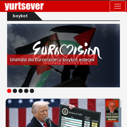
boykot
İzlanda da Eurovision'u boykot edecek
1
2
3
4
5