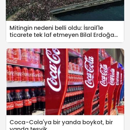
Mitingin nedeni belli oldu: İsrail'le
ticarete tek laf etmeyen Bilal Erdoğan
halkı boykota çağırdı!
Coca-Cola'ya bir yanda boykot, bir
yanda teşvik