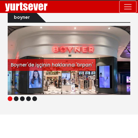
boyner
Boyner'de işçinin haklarına 'tırpan'
1
2
3
4
5