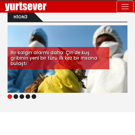
H1ON3
Bir salgın alarmı daha: Çin'de kuş
gribinin yeni bir türü ilk kez bir insana
bulaştı
1
2
3
4
5