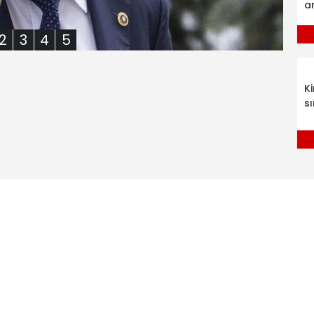
a
2
3
4
5
K
sı