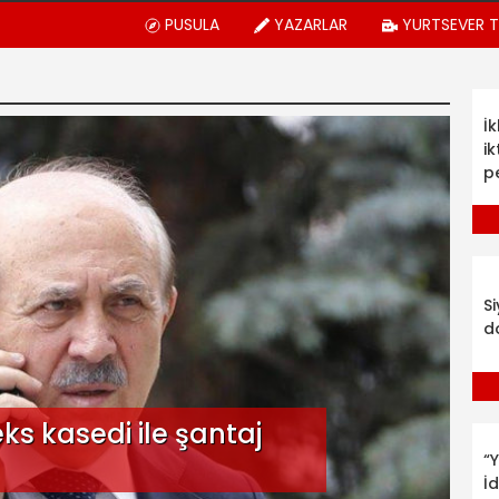
PUSULA
YAZARLAR
YURTSEVER 
İ
ik
p
S
d
ks kasedi ile şantaj
“Y
İ