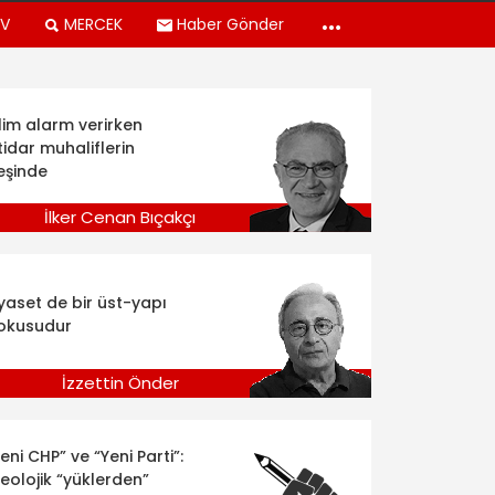
TV
MERCEK
Haber Gönder
klim alarm verirken
tidar muhaliflerin
eşinde
İlker Cenan Bıçakçı
iyaset de bir üst-yapı
okusudur
İzzettin Önder
eni CHP” ve “Yeni Parti”:
deolojik “yüklerden”