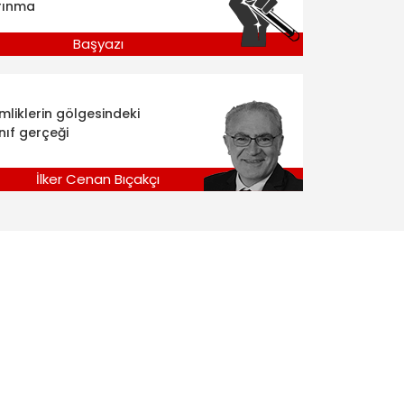
rınma
Başyazı
imliklerin gölgesindeki
nıf gerçeği
İlker Cenan Bıçakçı