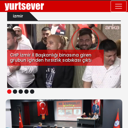
izmir
CHP İzmir İl Başkanlığı binasına giren
grubun içinden hırsızlık sabıkası çıktı
1
2
3
4
5