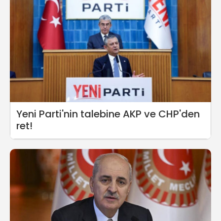
Yeni Parti'nin talebine AKP ve CHP'den
ret!