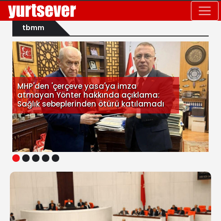
tbmm
MHP'den 'çerçeve yasa'ya imza
atmayan Yönter hakkında açıklama:
Sağlık sebeplerinden ötürü katılamadı
1
2
3
4
5