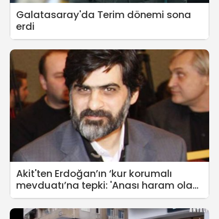
Galatasaray'da Terim dönemi sona
erdi
Akit'ten Erdoğan’ın ‘kur korumalı
mevduatı’na tepki: 'Anası haram olan
şeyin helalliğe dönmesi mümkün mü?'