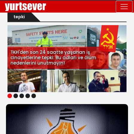
tepki
TKH'den son 24 saatte yaşanan iş
cinayetlerine tepki: Bu adları ve ölüm
nedenlerini unutmayın!
1
2
3
4
5