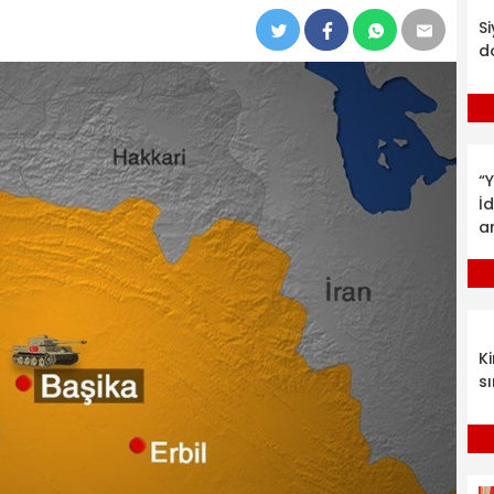
S
d
“Y
İ
a
K
sı