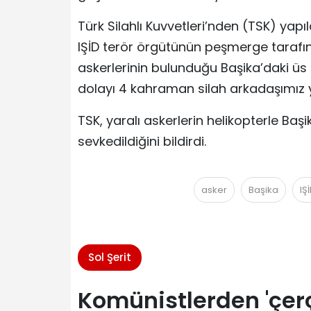
Türk Silahlı Kuvvetleri’nden (TSK) yapı
IŞİD terör örgütünün peşmerge tarafına
askerlerinin bulunduğu Başika’daki ü
dolayı 4 kahraman silah arkadaşımız y
TSK, yaralı askerlerin helikopterle Ba
sevkedildiğini bildirdi.
asker
Başika
IŞ
Sol Şerit
Komünistlerden 'çer