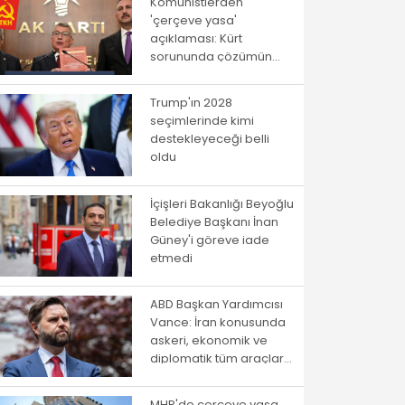
Komünistlerden
'çerçeve yasa'
açıklaması: Kürt
sorununda çözümün
yolu istibdat rejiminden
geçmiyor!
Trump'ın 2028
seçimlerinde kimi
destekleyeceği belli
oldu
İçişleri Bakanlığı Beyoğlu
Belediye Başkanı İnan
Güney'i göreve iade
etmedi
ABD Başkan Yardımcısı
Vance: İran konusunda
askeri, ekonomik ve
diplomatik tüm araçlar
kullanılacak
MHP'de çerçeve yasa