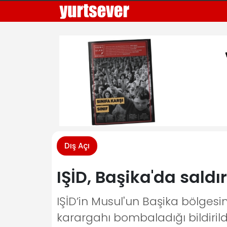
Dış Açı
IŞİD, Başika'da saldı
IŞİD’in Musul'un Başika bölgesi
karargahı bombaladığı bildirild