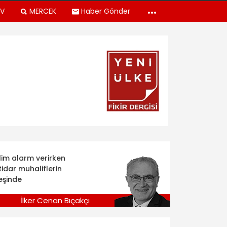
TV
MERCEK
Haber Gönder
klim alarm verirken
tidar muhaliflerin
eşinde
İlker Cenan Bıçakçı