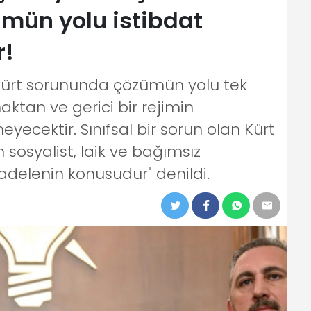
mün yolu istibdat
r!
Kürt sorununda çözümün yolu tek
tan ve gerici bir rejimin
cektir. Sınıfsal bir sorun olan Kürt
osyalist, laik ve bağımsız
adelenin konusudur" denildi.