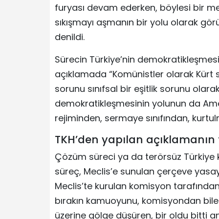
furyası devam ederken, böylesi bir me
sıkışmayı aşmanın bir yolu olarak gör
denildi.
Sürecin Türkiye’nin demokratikleşmesiy
açıklamada “Komünistler olarak Kür
sorunu sınıfsal bir eşitlik sorunu ola
demokratikleşmesinin yolunun da Ame
rejiminden, sermaye sınıfından, kurtul
TKH’den yapılan açıklamanın 
Çözüm süreci ya da terörsüz Türkiye
süreç, Meclis’e sunulan çerçeve yasayl
Meclis’te kurulan komisyon tarafında
bırakın kamuoyunu, komisyondan bile 
üzerine gölge düşüren, bir oldu bitti 