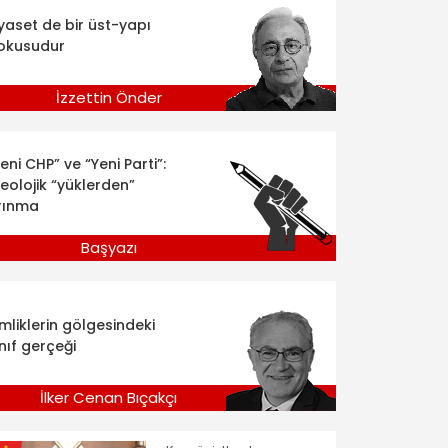
iyaset de bir üst-yapı
okusudur
İzzettin Önder
eni CHP” ve “Yeni Parti”:
deolojik “yüklerden”
rınma
Başyazı
imliklerin gölgesindeki
nıf gerçeği
İlker Cenan Bıçakçı