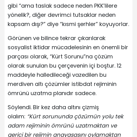
gibi “ama taslak sadece neden PKK’lilere
yönelik?, diğer devrimci tutsaklar neden
kapsam dışı?” diye “kısmi şerhler” koyuyorlar.
Görünen ve bilince tekrar çıkarılarak
sosyalist iktidar mücadelesinin en önemli bir
parçası olarak, “Kürt Sorunu”na çözüm
olarak sunulan bu çerçevenin içi boştur. 12
maddeyle halledileceği vazedilen bu
merdiven altı çözümler istibdat rejiminin
ömrünü uzatma planıdır sadece.
Söylendi. Bir kez daha altını çizmiş
olalım:
“Kürt sorununda çözümün yolu tek
adam rejiminin ömrünü uzatmaktan ve
gerici bir rejimin anayasasını oylamaktan