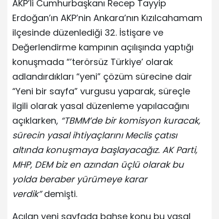
AKP’li Cumhurbaşkanı Recep Tayyip
Erdoğan’ın AKP’nin Ankara’nın Kızılcahamam
ilçesinde düzenlediği 32. İstişare ve
Değerlendirme kampının açılışında yaptığı
konuşmada “’terörsüz Türkiye’ olarak
adlandırdıkları “yeni” çözüm sürecine dair
“Yeni bir sayfa” vurgusu yaparak, süreçle
ilgili olarak yasal düzenleme yapılacağını
açıklarken,
“TBMM’de bir komisyon kuracak,
sürecin yasal ihtiyaçlarını Meclis çatısı
altında konuşmaya başlayacağız. AK Parti,
MHP, DEM biz en azından üçlü olarak bu
yolda beraber yürümeye karar
verdik”
demişti.
Açılan yeni sayfada bahse konu bu yasal