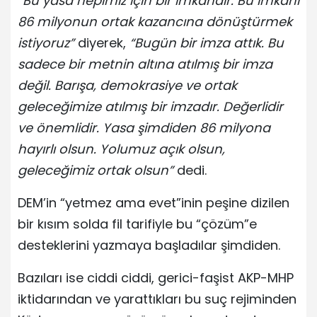
“Bu yasa hepimiz için bir imkândır. Bu imkânı
86 milyonun ortak kazancına dönüştürmek
istiyoruz”
diyerek,
“Bugün bir imza attık. Bu
sadece bir metnin altına atılmış bir imza
değil. Barışa, demokrasiye ve ortak
geleceğimize atılmış bir imzadır. Değerlidir
ve önemlidir. Yasa şimdiden 86 milyona
hayırlı olsun. Yolumuz açık olsun,
geleceğimiz ortak olsun”
dedi.
DEM’in “yetmez ama evet”inin peşine dizilen
bir kısım solda fil tarifiyle bu “çözüm”e
desteklerini yazmaya başladılar şimdiden.
Bazıları ise ciddi ciddi, gerici-faşist AKP-MHP
iktidarından ve yarattıkları bu suç rejiminden