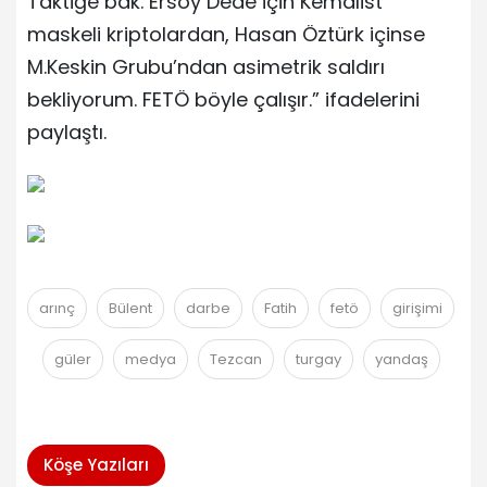
Taktiğe bak. Ersoy Dede için Kemalist
maskeli kriptolardan, Hasan Öztürk içinse
M.Keskin Grubu’ndan asimetrik saldırı
bekliyorum. FETÖ böyle çalışır.” ifadelerini
paylaştı.
arınç
Bülent
darbe
Fatih
fetö
girişimi
güler
medya
Tezcan
turgay
yandaş
Köşe Yazıları