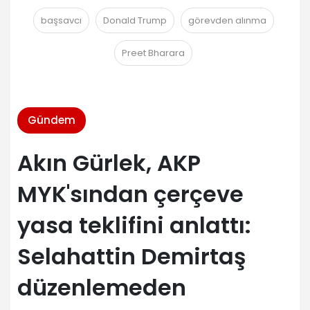
başsavcı
Donald Trump
görevden alınma
Preet Bharara
Gündem
Akın Gürlek, AKP
MYK'sından çerçeve
yasa teklifini anlattı:
Selahattin Demirtaş
düzenlemeden