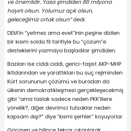
ve önemlidir. Yasa şimdiden 86 milyona
hayırlı olsun. Yolumuz açık olsun,
geleceğimiz ortak olsun”
dedi.
DEM’in “yetmez ama evet”inin peşine dizilen
bir kısım solda fil tarifiyle bu “çözüm”e
desteklerini yazmaya başladılar şimdiden.
Bazıları ise ciddi ciddi, gerici-faşist AKP-MHP
iktidarından ve yarattıkları bu suç rejiminden
Kürt sorununun çözümü ve buradan da
ülkenin demokratikleşmesi gerçekleşecekmiş
gibi “ama taslak sadece neden PKK’lilere
yönelik?, diğer devrimci tutsaklar neden
kapsam dışı?” diye “kısmi şerhler” koyuyorlar.
Görünen ve bilince tekrar çıkarılarak